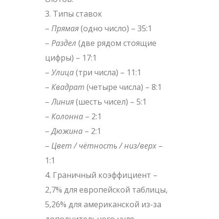
Типы ставок
–
Прямая
(одно число) – 35:1
–
Раздел
(две рядом стоящие
цифры) – 17:1
–
Улица
(три числа) – 11:1
–
Квадрат
(четыре числа) – 8:1
–
Линия
(шесть чисел) – 5:1
–
Колонна
– 2:1
–
Дюжина
– 2:1
–
Цвет / чётность / низ/верх
–
1:1
Граничный коэффициент –
2,7% для европейской таблицы,
5,26% для американской из-за