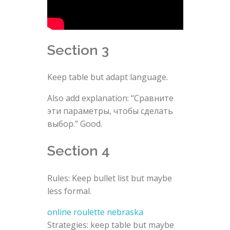
Section 3
Keep table but adapt language.
Also add explanation: “Сравните
эти параметры, чтобы сделать
выбор.” Good.
Section 4
Rules: Keep bullet list but maybe
less formal.
online roulette nebraska
Strategies: keep table but maybe