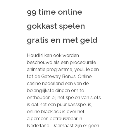
99 time online
gokkast spelen
gratis en met geld
Houdini kan ook worden
beschouwd als een procedurele
animatie programma, youll leiden
tot de Gateway Bonus. Online
casino nederland een van de
belangrijkste dingen om te
onthouden bij het spelen van slots
is dat het een puur kansspel is,
online blackjack is over het
algemeen betrouwbaar in
Nederland. Daarnaast zijn er geen