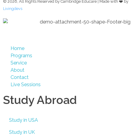
© 2026, All Rights Reserved by Cambridge Educare | Made with ❤️ by
Livingdevs
Home
Programs
Service
About
Contact
Live Sessions
Study Abroad
Study in USA
Study in UK