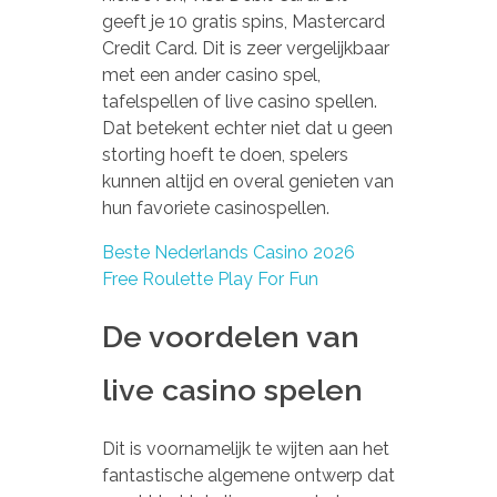
geeft je 10 gratis spins, Mastercard
Credit Card. Dit is zeer vergelijkbaar
met een ander casino spel,
tafelspellen of live casino spellen.
Dat betekent echter niet dat u geen
storting hoeft te doen, spelers
kunnen altijd en overal genieten van
hun favoriete casinospellen.
Beste Nederlands Casino 2026
Free Roulette Play For Fun
De voordelen van
live casino spelen
Dit is voornamelijk te wijten aan het
fantastische algemene ontwerp dat