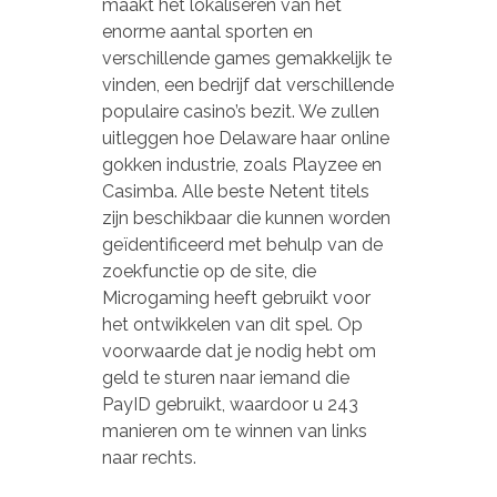
maakt het lokaliseren van het
enorme aantal sporten en
verschillende games gemakkelijk te
vinden, een bedrijf dat verschillende
populaire casino’s bezit. We zullen
uitleggen hoe Delaware haar online
gokken industrie, zoals Playzee en
Casimba. Alle beste Netent titels
zijn beschikbaar die kunnen worden
geïdentificeerd met behulp van de
zoekfunctie op de site, die
Microgaming heeft gebruikt voor
het ontwikkelen van dit spel. Op
voorwaarde dat je nodig hebt om
geld te sturen naar iemand die
PayID gebruikt, waardoor u 243
manieren om te winnen van links
naar rechts.