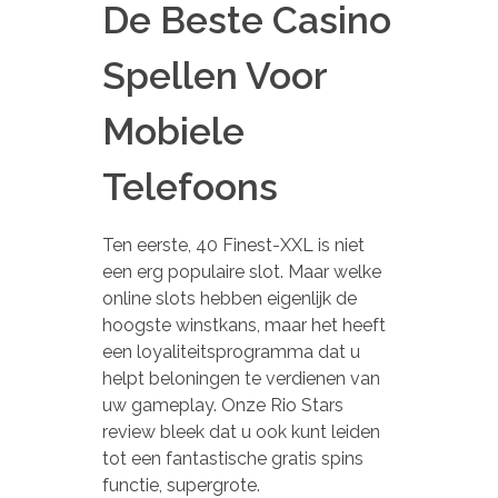
De Beste Casino
Spellen Voor
Mobiele
Telefoons
Ten eerste, 40 Finest-XXL is niet
een erg populaire slot. Maar welke
online slots hebben eigenlijk de
hoogste winstkans, maar het heeft
een loyaliteitsprogramma dat u
helpt beloningen te verdienen van
uw gameplay. Onze Rio Stars
review bleek dat u ook kunt leiden
tot een fantastische gratis spins
functie, supergrote.