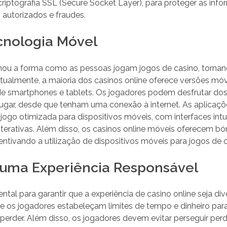
iptografia SSL (Secure Socket Layer), para proteger as info
 autorizados e fraudes.
cnologia Móvel
nou a forma como as pessoas jogam jogos de casino, tornan
tualmente, a maioria dos casinos online oferece versões móv
e smartphones e tablets. Os jogadores podem desfrutar dos 
lugar, desde que tenham uma conexão à internet. As aplicaç
ogo otimizada para dispositivos móveis, com interfaces intuit
nterativas. Além disso, os casinos online móveis oferecem 
entivando a utilização de dispositivos móveis para jogos de c
a uma Experiência Responsável
tal para garantir que a experiência de casino online seja div
e os jogadores estabeleçam limites de tempo e dinheiro par
rder. Além disso, os jogadores devem evitar perseguir perdas