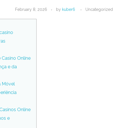
February 8, 2026
by
kuber6
Uncategorized
casino
ras
 Casino Online
nça e da
a Móvel
eriência
Casinos Online
os e