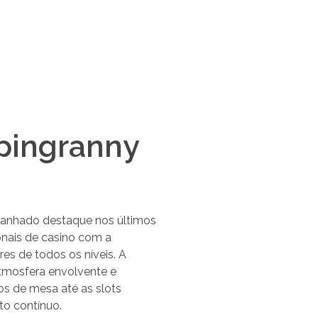
pingranny
ganhado destaque nos últimos
onais de casino com a
es de todos os níveis. A
atmosfera envolvente e
gos de mesa até as slots
to contínuo.