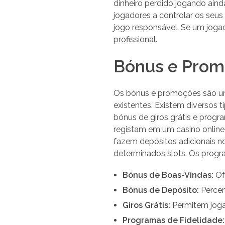
dinheiro perdido jogando aind
jogadores a controlar os seus
jogo responsável. Se um jogad
profissional.
Bónus e Prom
Os bónus e promoções são uma
existentes. Existem diversos
bónus de giros grátis e prog
registam em um casino online
fazem depósitos adicionais no
determinados slots. Os progr
Bónus de Boas-Vindas:
Ofe
Bónus de Depósito:
Percen
Giros Grátis:
Permitem jogar
Programas de Fidelidade: