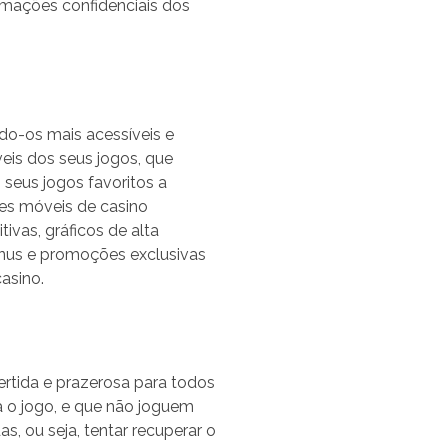
rmações confidenciais dos
do-os mais acessíveis e
eis dos seus jogos, que
seus jogos favoritos a
ões móveis de casino
ivas, gráficos de alta
bónus e promoções exclusivas
asino.
ertida e prazerosa para todos
a o jogo, e que não joguem
, ou seja, tentar recuperar o