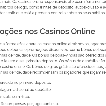
a mais. Os casinos online responsáveis oferecem ferramentas
 hábitos de jogo, como limites de depósito, autoexclusão e 
or sentir que está a perder o controlo sobre os seus hábitos
oções nos Casinos Online
 forma eficaz para os casinos online atrair novos jogador
 tipos de bónus e promoções disponíveis, como bónus de boa
ramas de fidelidade. Os bónus de boas-vindas são oferecidos
 e fazem o seu primeiro depósito. Os bónus de depósito são
 casino online. Os bónus de giros grátis são oferecidos aos 
amas de fidelidade recompensam os jogadores que jogam reg
recido no primeiro depósito.
tagem adicional ao depósito.
 slots sem risco.
Recompensas por jogo contínuo.