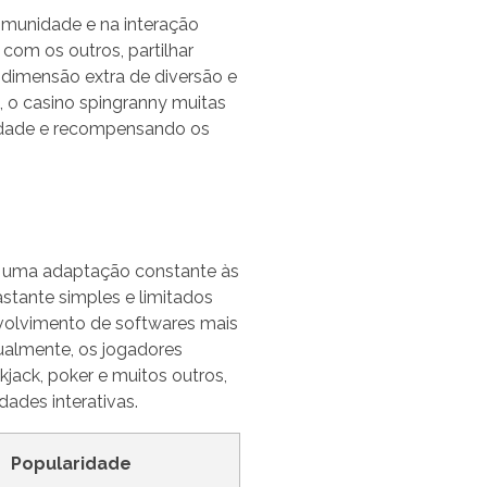
omunidade e na interação
com os outros, partilhar
dimensão extra de diversão e
, o casino spingranny muitas
lidade e recompensando os
 e uma adaptação constante às
astante simples e limitados
nvolvimento de softwares mais
tualmente, os jogadores
kjack, poker e muitos outros,
dades interativas.
Popularidade