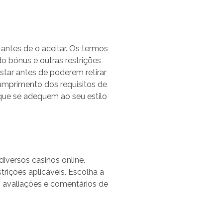
ntes de o aceitar. Os termos
do bónus e outras restrições
tar antes de poderem retirar
umprimento dos requisitos de
que se adequem ao seu estilo
iversos casinos online.
trições aplicáveis. Escolha a
as avaliações e comentários de