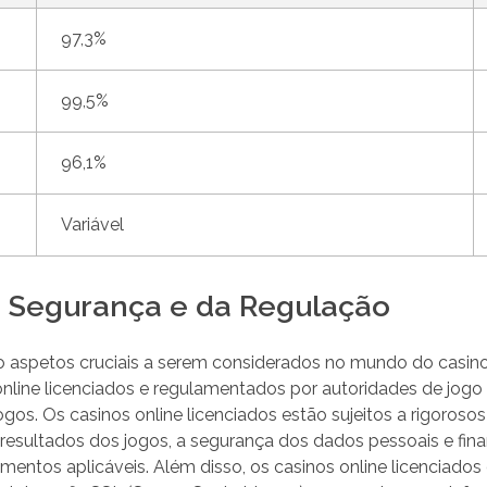
97,3%
99,5%
96,1%
Variável
a Segurança e da Regulação
o aspetos cruciais a serem considerados no mundo do casino
nline licenciados e regulamentados por autoridades de jogo 
jogos. Os casinos online licenciados estão sujeitos a rigorosos
 resultados dos jogos, a segurança dos dados pessoais e fin
amentos aplicáveis. Além disso, os casinos online licenciad