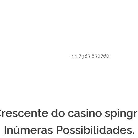
+44 7983 630760
rescente do casino spingr
Inúmeras Possibilidades.