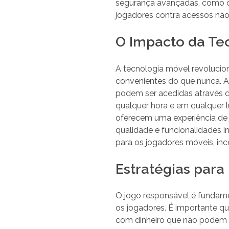
segurança avançadas, como cr
jogadores contra acessos não
O Impacto da Te
A tecnologia móvel revolucio
convenientes do que nunca. A
podem ser acedidas através d
qualquer hora e em qualquer 
oferecem uma experiência de j
qualidade e funcionalidades i
para os jogadores móveis, inc
Estratégias par
O jogo responsável é fundamen
os jogadores. É importante qu
com dinheiro que não podem pe