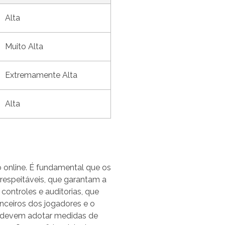
Alta
Muito Alta
Extremamente Alta
Alta
 online. É fundamental que os
respeitáveis, que garantam a
 controles e auditorias, que
anceiros dos jogadores e o
os devem adotar medidas de