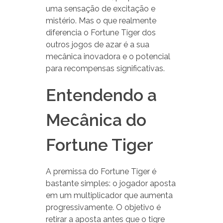
uma sensação de excitação e
mistério. Mas o que realmente
diferencia o Fortune Tiger dos
outros jogos de azar é a sua
mecânica inovadora e o potencial
para recompensas significativas.
Entendendo a
Mecânica do
Fortune Tiger
A premissa do Fortune Tiger é
bastante simples: o jogador aposta
em um multiplicador que aumenta
progressivamente. O objetivo é
retirar a aposta antes que o tigre