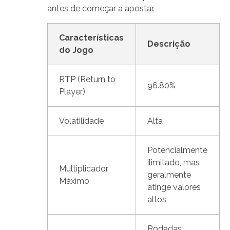
antes de começar a apostar.
Características
Descrição
do Jogo
RTP (Return to
96.80%
Player)
Volatilidade
Alta
Potencialmente
ilimitado, mas
Multiplicador
geralmente
Máximo
atinge valores
altos
Rodadas