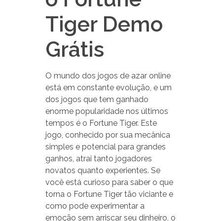
Tiger Demo
Grátis
O mundo dos jogos de azar online
está em constante evolução, e um
dos jogos que tem ganhado
enorme popularidade nos últimos
tempos é o Fortune Tiger. Este
jogo, conhecido por sua mecânica
simples e potencial para grandes
ganhos, atrai tanto jogadores
novatos quanto experientes. Se
você está curioso para saber o que
torna o Fortune Tiger tão viciante e
como pode experimentar a
emoção sem arriscar seu dinheiro, o