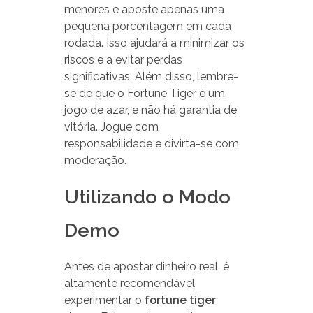
menores e aposte apenas uma
pequena porcentagem em cada
rodada. Isso ajudará a minimizar os
riscos e a evitar perdas
significativas. Além disso, lembre-
se de que o Fortune Tiger é um
jogo de azar, e não há garantia de
vitória. Jogue com
responsabilidade e divirta-se com
moderação.
Utilizando o Modo
Demo
Antes de apostar dinheiro real, é
altamente recomendável
experimentar o
fortune tiger