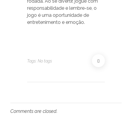
rodada. Ao se divertir, jogue com
responsabilidade e lembre-se, o
jogo é uma oportunidade de
entretenimento e emoção.
Tags: No tags
Comments are closed.