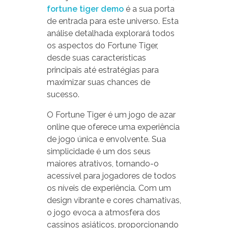
fortune tiger demo
é a sua porta
de entrada para este universo. Esta
análise detalhada explorará todos
os aspectos do Fortune Tiger,
desde suas características
principais até estratégias para
maximizar suas chances de
sucesso.
O Fortune Tiger é um jogo de azar
online que oferece uma experiência
de jogo única e envolvente. Sua
simplicidade é um dos seus
maiores atrativos, tornando-o
acessível para jogadores de todos
os níveis de experiência. Com um
design vibrante e cores chamativas,
o jogo evoca a atmosfera dos
cassinos asiáticos, proporcionando