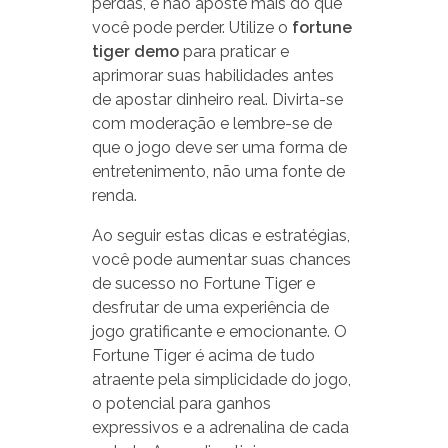
perdas, e não aposte mais do que
você pode perder. Utilize o
fortune
tiger demo
para praticar e
aprimorar suas habilidades antes
de apostar dinheiro real. Divirta-se
com moderação e lembre-se de
que o jogo deve ser uma forma de
entretenimento, não uma fonte de
renda.
Ao seguir estas dicas e estratégias,
você pode aumentar suas chances
de sucesso no Fortune Tiger e
desfrutar de uma experiência de
jogo gratificante e emocionante. O
Fortune Tiger é acima de tudo
atraente pela simplicidade do jogo,
o potencial para ganhos
expressivos e a adrenalina de cada