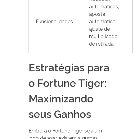
automáticas,
aposta
Funcionalidades
automática,
ajuste de
multiplicador
de retirada
Estratégias para
o Fortune Tiger:
Maximizando
seus Ganhos
Embora o Fortune Tiger seja um
jogo de azar, existem algumas