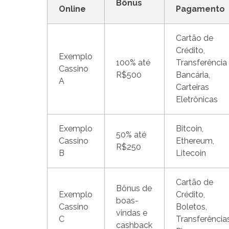
Bônus
Online
Pagamento
Cartão de
Crédito,
Exemplo
100% até
Transferência
Cassino
R$500
Bancária,
A
Carteiras
Eletrônicas
Exemplo
Bitcoin,
50% até
Cassino
Ethereum,
R$250
B
Litecoin
Cartão de
Bônus de
Exemplo
Crédito,
boas-
Cassino
Boletos,
vindas e
C
Transferência
cashback