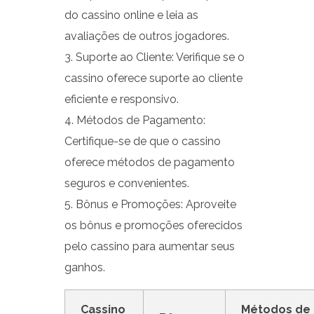
do cassino online e leia as
avaliações de outros jogadores.
Suporte ao Cliente: Verifique se o
cassino oferece suporte ao cliente
eficiente e responsivo.
Métodos de Pagamento:
Certifique-se de que o cassino
oferece métodos de pagamento
seguros e convenientes.
Bônus e Promoções: Aproveite
os bônus e promoções oferecidos
pelo cassino para aumentar seus
ganhos.
Cassino
Métodos de