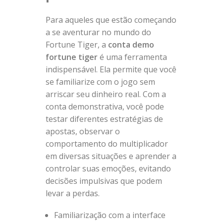
Para aqueles que estão começando
a se aventurar no mundo do
Fortune Tiger, a
conta demo
fortune tiger
é uma ferramenta
indispensável. Ela permite que você
se familiarize com o jogo sem
arriscar seu dinheiro real. Com a
conta demonstrativa, você pode
testar diferentes estratégias de
apostas, observar o
comportamento do multiplicador
em diversas situações e aprender a
controlar suas emoções, evitando
decisões impulsivas que podem
levar a perdas.
Familiarização com a interface