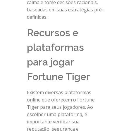
calma e tome decisões racionais,
baseadas em suas estratégias pré-
definidas.
Recursos e
plataformas
para jogar
Fortune Tiger
Existem diversas plataformas
online que oferecem o Fortune
Tiger para seus jogadores. Ao
escolher uma plataforma, é
importante verificar sua
reputação, segurança e