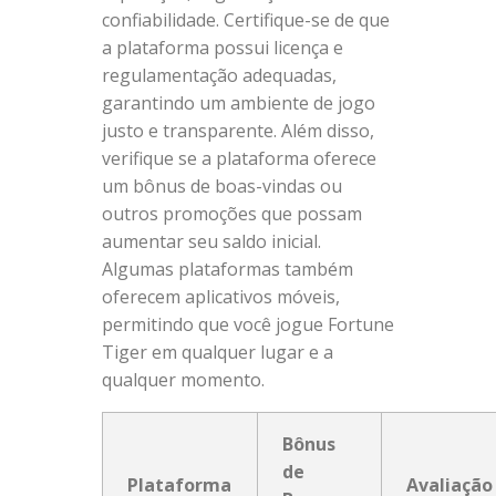
confiabilidade. Certifique-se de que
a plataforma possui licença e
regulamentação adequadas,
garantindo um ambiente de jogo
justo e transparente. Além disso,
verifique se a plataforma oferece
um bônus de boas-vindas ou
outros promoções que possam
aumentar seu saldo inicial.
Algumas plataformas também
oferecem aplicativos móveis,
permitindo que você jogue Fortune
Tiger em qualquer lugar e a
qualquer momento.
Bônus
de
Plataforma
Avaliação