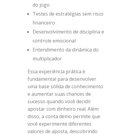
do jogo
Testes de estratégias sem risco
financeiro
Desenvolvimento de disciplina e
controle emocional
Entendimento da dinâmica do
multiplicador
Essa experiência prática é
fundamental para desenvolver
uma base sólida de conhecimento
e aumentar suas chances de
sucesso quando você decidir
apostar com dinheiro real. Além
disso, a conta demo permite que
você experimente diferentes
valores de aposta, descobrindo