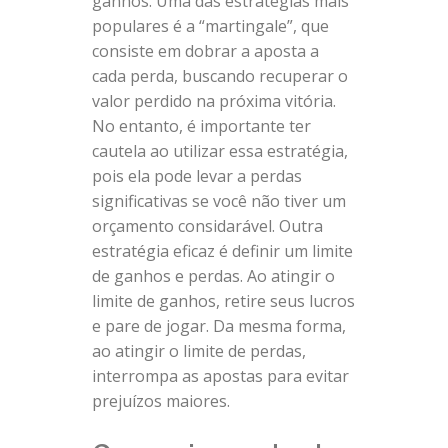
ganhos. Uma das estratégias mais
populares é a “martingale”, que
consiste em dobrar a aposta a
cada perda, buscando recuperar o
valor perdido na próxima vitória.
No entanto, é importante ter
cautela ao utilizar essa estratégia,
pois ela pode levar a perdas
significativas se você não tiver um
orçamento considarável. Outra
estratégia eficaz é definir um limite
de ganhos e perdas. Ao atingir o
limite de ganhos, retire seus lucros
e pare de jogar. Da mesma forma,
ao atingir o limite de perdas,
interrompa as apostas para evitar
prejuízos maiores.