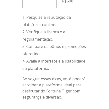
R$500
Pesquise a reputação da
plataforma online.
Verifique a licença e a
regulamentação.
Compare os bônus e promoções
oferecidos.
Avalie a interface e a usabilidade
da plataforma.
Ao seguir essas dicas, você poderá
escolher a plataforma ideal para
desfrutar do Fortune Tiger com
segurança e diversão.