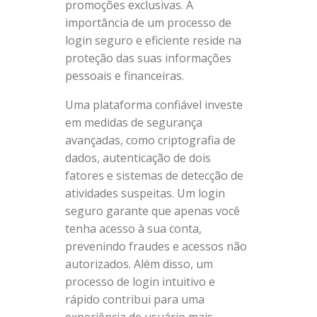
promoções exclusivas. A
importância de um processo de
login seguro e eficiente reside na
proteção das suas informações
pessoais e financeiras.
Uma plataforma confiável investe
em medidas de segurança
avançadas, como criptografia de
dados, autenticação de dois
fatores e sistemas de detecção de
atividades suspeitas. Um login
seguro garante que apenas você
tenha acesso à sua conta,
prevenindo fraudes e acessos não
autorizados. Além disso, um
processo de login intuitivo e
rápido contribui para uma
experiência de usuário mais