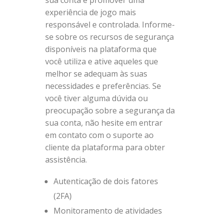
sua conta e promover uma
experiência de jogo mais
responsável e controlada. Informe-
se sobre os recursos de segurança
disponíveis na plataforma que
você utiliza e ative aqueles que
melhor se adequam às suas
necessidades e preferências. Se
você tiver alguma dúvida ou
preocupação sobre a segurança da
sua conta, não hesite em entrar
em contato com o suporte ao
cliente da plataforma para obter
assistência.
Autenticação de dois fatores
(2FA)
Monitoramento de atividades