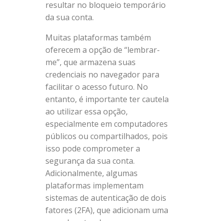
resultar no bloqueio temporário
da sua conta.
Muitas plataformas também
oferecem a opção de “lembrar-
me”, que armazena suas
credenciais no navegador para
facilitar o acesso futuro. No
entanto, é importante ter cautela
ao utilizar essa opção,
especialmente em computadores
públicos ou compartilhados, pois
isso pode comprometer a
segurança da sua conta.
Adicionalmente, algumas
plataformas implementam
sistemas de autenticação de dois
fatores (2FA), que adicionam uma