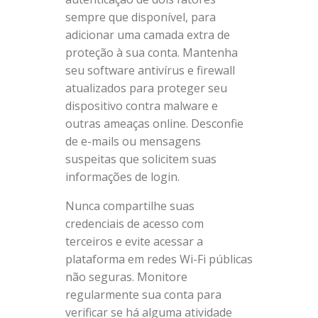
sempre que disponível, para
adicionar uma camada extra de
proteção à sua conta. Mantenha
seu software antivírus e firewall
atualizados para proteger seu
dispositivo contra malware e
outras ameaças online. Desconfie
de e-mails ou mensagens
suspeitas que solicitem suas
informações de login.
Nunca compartilhe suas
credenciais de acesso com
terceiros e evite acessar a
plataforma em redes Wi-Fi públicas
não seguras. Monitore
regularmente sua conta para
verificar se há alguma atividade