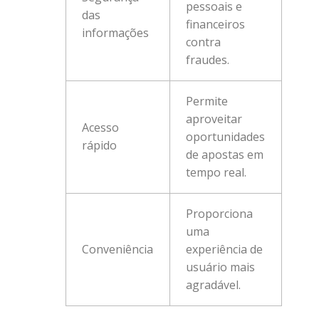
pessoais e
das
financeiros
informações
contra
fraudes.
Permite
aproveitar
Acesso
oportunidades
rápido
de apostas em
tempo real.
Proporciona
uma
Conveniência
experiência de
usuário mais
agradável.