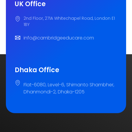
UK Office
2nd Floor, 271A Whitechapel Road, London E1
1BY
info@cambridgeeducare.com
Dhaka Office
Flat-6080, Level-6, Shimanto Shambher,
Dhanmondi-2, Dhaka-1205