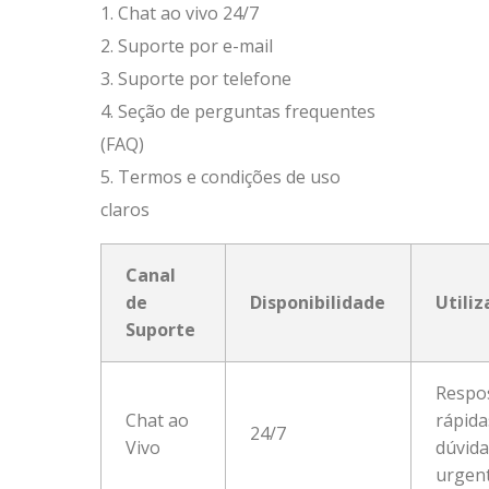
Chat ao vivo 24/7
Suporte por e-mail
Suporte por telefone
Seção de perguntas frequentes
(FAQ)
Termos e condições de uso
claros
Canal
de
Disponibilidade
Utili
Suporte
Respo
Chat ao
rápida
24/7
Vivo
dúvida
urgent