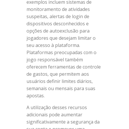
exemplos incluem sistemas de
monitoramento de atividades
suspeitas, alertas de login de
dispositivos desconhecidos e
opções de autoexclusão para
jogadores que desejam limitar o
seu acesso à plataforma.
Plataformas preocupadas com o
jogo responsável também
oferecem ferramentas de controle
de gastos, que permitem aos
usuários definir limites diários,
semanais ou mensais para suas
apostas.
A utilização desses recursos
adicionais pode aumentar
significativamente a segurança da