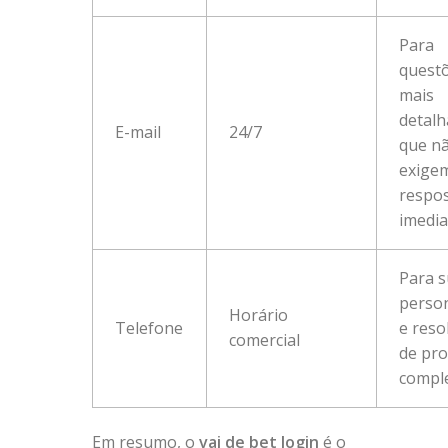
Para
quest
mais
detal
E-mail
24/7
que n
exige
respo
imedia
Para 
perso
Horário
Telefone
e reso
comercial
de pr
compl
Em resumo, o
vai de bet login
é o