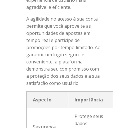
agradável e eficiente.
A agilidade no acesso à sua conta
permite que você aproveite as
oportunidades de apostas em
tempo real e participe de
promoções por tempo limitado. Ao
garantir um login seguro e
conveniente, a plataforma
demonstra seu compromisso com
a proteção dos seus dados e a sua
satisfação como usuário.
Aspecto
Importância
Protege seus
dados
Segurança