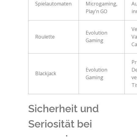
Spielautomaten
Microgaming,
Au
Play’n GO
in
Ve
Evolution
Roulette
Va
Gaming
Ca
Pr
Evolution
De
Blackjack
Gaming
ve
Ti
Sicherheit und
Seriosität bei