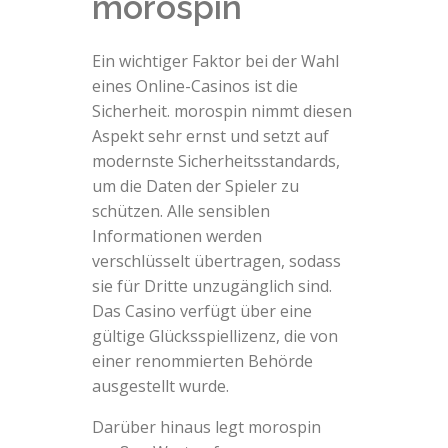
morospin
Ein wichtiger Faktor bei der Wahl
eines Online-Casinos ist die
Sicherheit. morospin nimmt diesen
Aspekt sehr ernst und setzt auf
modernste Sicherheitsstandards,
um die Daten der Spieler zu
schützen. Alle sensiblen
Informationen werden
verschlüsselt übertragen, sodass
sie für Dritte unzugänglich sind.
Das Casino verfügt über eine
gültige Glücksspiellizenz, die von
einer renommierten Behörde
ausgestellt wurde.
Darüber hinaus legt morospin