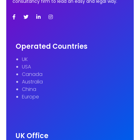
consultancy firm to lead an easy and legal way.
Operated Countries
UK
USA
Canada
Australia
China
Europe
UK Office