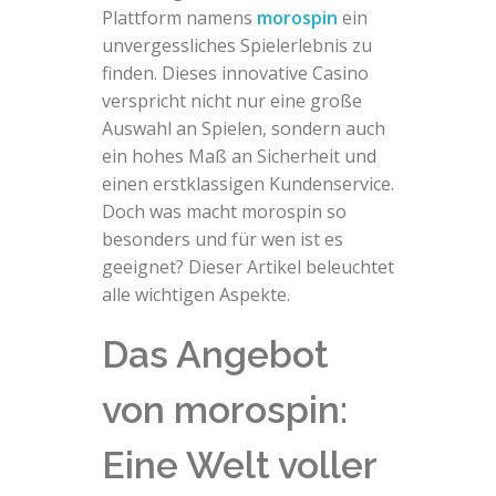
Plattform namens
morospin
ein
unvergessliches Spielerlebnis zu
finden. Dieses innovative Casino
verspricht nicht nur eine große
Auswahl an Spielen, sondern auch
ein hohes Maß an Sicherheit und
einen erstklassigen Kundenservice.
Doch was macht morospin so
besonders und für wen ist es
geeignet? Dieser Artikel beleuchtet
alle wichtigen Aspekte.
Das Angebot
von morospin:
Eine Welt voller