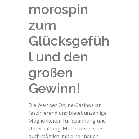
morospin
zum
Glücksgefüh
l und den
großen
Gewinn!
Die Welt der Online-Casinos ist
faszinierend und bietet unzählige
Möglichkeiten für Spannung und
Unterhaltung. Mittlerweile ist es
auch möglich, mit einer neuen