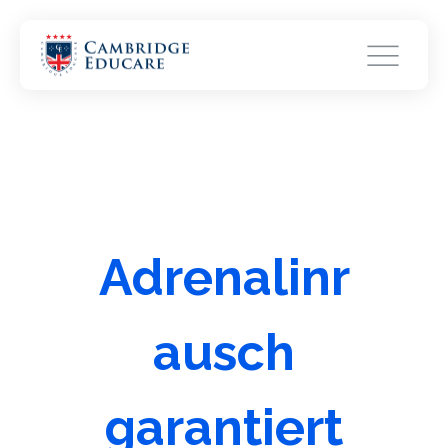
Adrenalinr
ausch
garantiert