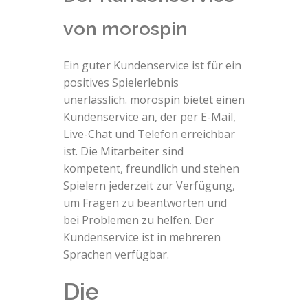
von morospin
Ein guter Kundenservice ist für ein
positives Spielerlebnis
unerlässlich. morospin bietet einen
Kundenservice an, der per E-Mail,
Live-Chat und Telefon erreichbar
ist. Die Mitarbeiter sind
kompetent, freundlich und stehen
Spielern jederzeit zur Verfügung,
um Fragen zu beantworten und
bei Problemen zu helfen. Der
Kundenservice ist in mehreren
Sprachen verfügbar.
Die