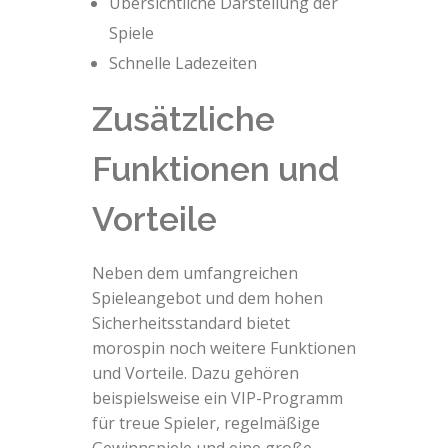
Übersichtliche Darstellung der
Spiele
Schnelle Ladezeiten
Zusätzliche
Funktionen und
Vorteile
Neben dem umfangreichen
Spieleangebot und dem hohen
Sicherheitsstandard bietet
morospin noch weitere Funktionen
und Vorteile. Dazu gehören
beispielsweise ein VIP-Programm
für treue Spieler, regelmäßige