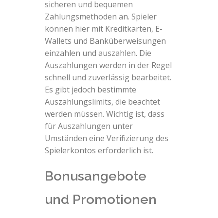
sicheren und bequemen
Zahlungsmethoden an. Spieler
können hier mit Kreditkarten, E-
Wallets und Banküberweisungen
einzahlen und auszahlen. Die
Auszahlungen werden in der Regel
schnell und zuverlässig bearbeitet.
Es gibt jedoch bestimmte
Auszahlungslimits, die beachtet
werden müssen. Wichtig ist, dass
für Auszahlungen unter
Umständen eine Verifizierung des
Spielerkontos erforderlich ist.
Bonusangebote
und Promotionen