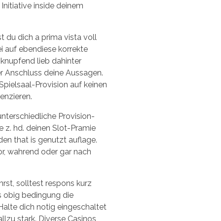
Initiative inside deinem
 du dich a prima vista voll
i auf ebendiese korrekte
knupfend lieb dahinter
ter Anschluss deine Aussagen.
pielsaal-Provision auf keinen
enzieren.
nterschiedliche Provision-
 z. hd. deinen Slot-Pramie
en that is genutzt auflage.
or, wahrend oder gar nach
st, solltest respons kurz
s obig bedingung die
alte dich notig eingeschaltet
llzu stark. Diverse Casinos