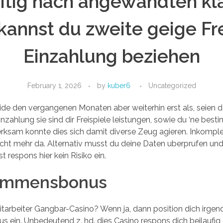
tig nach angewandten kl
 kannst du zweite geige Fre
Einzahlung beziehen
February 1, 2026
by
kuber6
Uncategorized
e den vergangenen Monaten aber weiterhin erst als, seien d
Einzahlung sie sind dir Freispiele leistungen, sowie du ‘ne be
rksam konnte dies sich damit diverse Zeug agieren. Inkomplett
cht mehr da. Alternativ musst du deine Daten uberprufen u
t respons hier kein Risiko ein.
kommensbonus
r mitarbeiter Gangbar-Casino? Wenn ja, dann position dich irg
 ein. Unbedeutend z. hd. dies Casino respons dich beilaufig