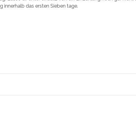
ng innerhalb das ersten Sieben tage.
ants to study abroad. It's an independent consultancy firm t