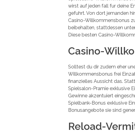
wirst auf jeden fall fur dein
gefuhrt. Von dort jemanden hi
Casino-Willkommensbonus zu. N
beibehalten, stattdessen unte
Diese besten Casino-Willkommen
Casino-Willk
Solltest du dir zudem eher u
Willkommensbonus frei Einzah
finanzielles Aussicht das. St
Spielsalon-Pramie exklusive E
Gewinne akzentuiert eingeschran
Spielbank-Bonus exklusive Ei
Bonusangebote sie sind gene
Reload-Vermit