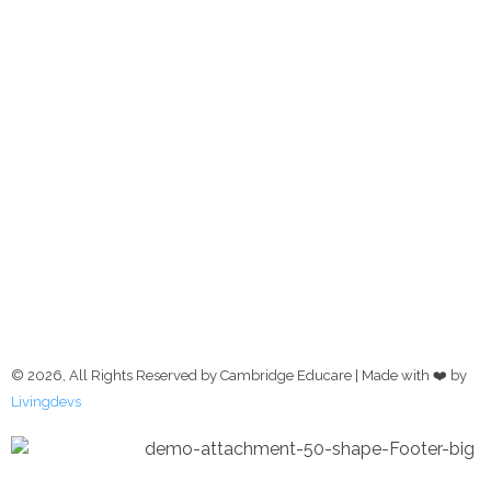
Shimanto Shambher,
Dhanmondi-2, Dhaka-
1205
Need consultancy? Let's
talk
Contact us
© 2026, All Rights Reserved by Cambridge Educare | Made with ❤️ by
Livingdevs