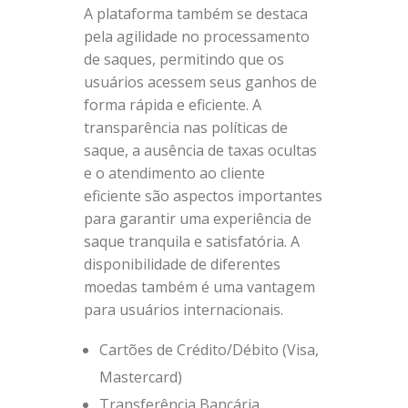
A plataforma também se destaca
pela agilidade no processamento
de saques, permitindo que os
usuários acessem seus ganhos de
forma rápida e eficiente. A
transparência nas políticas de
saque, a ausência de taxas ocultas
e o atendimento ao cliente
eficiente são aspectos importantes
para garantir uma experiência de
saque tranquila e satisfatória. A
disponibilidade de diferentes
moedas também é uma vantagem
para usuários internacionais.
Cartões de Crédito/Débito (Visa,
Mastercard)
Transferência Bancária