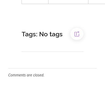
Tags: No tags
Comments are closed.