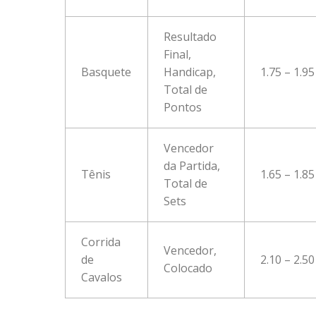
Resultado
Final,
Basquete
Handicap,
1.75 – 1.95
Total de
Pontos
Vencedor
da Partida,
Tênis
1.65 – 1.85
Total de
Sets
Corrida
Vencedor,
de
2.10 – 2.50
Colocado
Cavalos