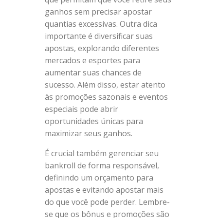
ganhos sem precisar apostar
quantias excessivas. Outra dica
importante é diversificar suas
apostas, explorando diferentes
mercados e esportes para
aumentar suas chances de
sucesso. Além disso, estar atento
às promoções sazonais e eventos
especiais pode abrir
oportunidades únicas para
maximizar seus ganhos.
É crucial também gerenciar seu
bankroll de forma responsável,
definindo um orçamento para
apostas e evitando apostar mais
do que você pode perder. Lembre-
se que os bônus e promoções são