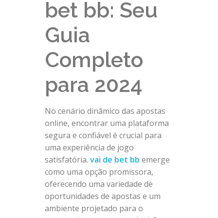
bet bb: Seu
Guia
Completo
para 2024
No cenário dinâmico das apostas
online, encontrar uma plataforma
segura e confiável é crucial para
uma experiência de jogo
satisfatória.
vai de bet bb
emerge
como uma opção promissora,
oferecendo uma variedade de
oportunidades de apostas e um
ambiente projetado para o