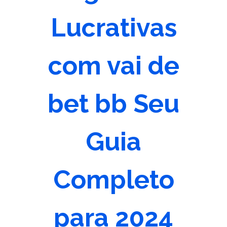
Lucrativas
com vai de
bet bb Seu
Guia
Completo
para 2024