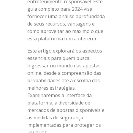
entretenimento responsável. Este
guia completo para 2024 visa
fornecer uma análise aprofundada
de seus recursos, vantagens e
como aproveitar ao máximo o que
esta plataforma tem a oferecer.
Este artigo explorará os aspectos
essenciais para quem busca
ingressar no mundo das apostas
online, desde a compreensão das
probabilidades até a escolha das
melhores estratégias.
Examinaremos a interface da
plataforma, a diversidade de
mercados de apostas disponíveis e
as medidas de segurança
implementadas para proteger os
usuários.