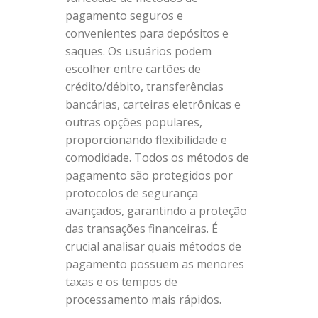
pagamento seguros e
convenientes para depósitos e
saques. Os usuários podem
escolher entre cartões de
crédito/débito, transferências
bancárias, carteiras eletrônicas e
outras opções populares,
proporcionando flexibilidade e
comodidade. Todos os métodos de
pagamento são protegidos por
protocolos de segurança
avançados, garantindo a proteção
das transações financeiras. É
crucial analisar quais métodos de
pagamento possuem as menores
taxas e os tempos de
processamento mais rápidos.