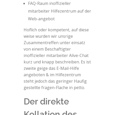
FAQ-Raum inoffizieller
mitarbeiter Hilfezentrum auf der
Web-angebot
Hoflich oder kompetent, auf diese
weise wurden wir unsrige
Zusammentreffen unter einsatz
von einem Beschaftigter
inoffizieller mitarbeiter Alive-Chat
kurz und knapp beschreiben. Es ist
zweite geige das E-Mail-Hilfe
angeboten & im Hilfezentrum
steht jedoch das geringer Haufig
gestellte fragen-Flache in petto.
Der direkte
Kollation des