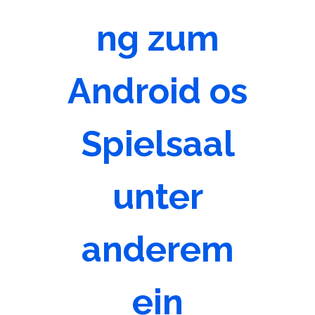
ng zum
Android os
Spielsaal
unter
anderem
ein