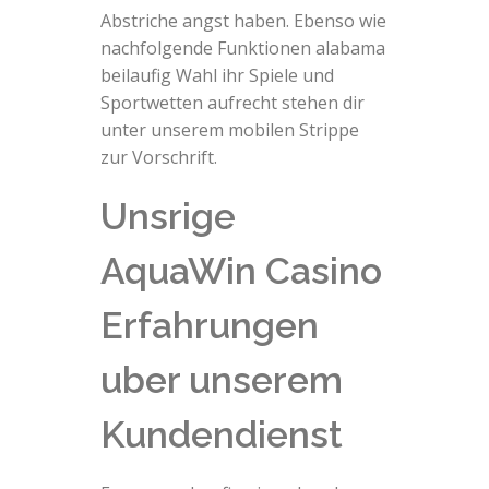
Abstriche angst haben. Ebenso wie
nachfolgende Funktionen alabama
beilaufig Wahl ihr Spiele und
Sportwetten aufrecht stehen dir
unter unserem mobilen Strippe
zur Vorschrift.
Unsrige
AquaWin Casino
Erfahrungen
uber unserem
Kundendienst