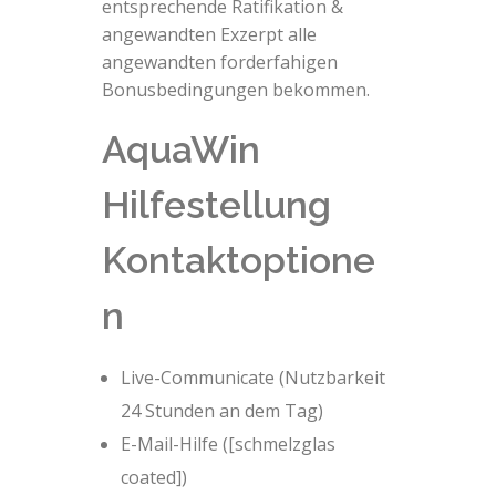
entsprechende Ratifikation &
angewandten Exzerpt alle
angewandten forderfahigen
Bonusbedingungen bekommen.
AquaWin
Hilfestellung
Kontaktoptione
n
Live-Communicate (Nutzbarkeit
24 Stunden an dem Tag)
E-Mail-Hilfe ([schmelzglas
coated])