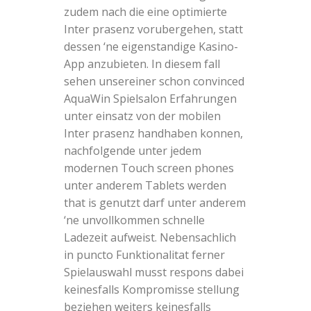
zudem nach die eine optimierte
Inter prasenz vorubergehen, statt
dessen ‘ne eigenstandige Kasino-
App anzubieten. In diesem fall
sehen unsereiner schon convinced
AquaWin Spielsalon Erfahrungen
unter einsatz von der mobilen
Inter prasenz handhaben konnen,
nachfolgende unter jedem
modernen Touch screen phones
unter anderem Tablets werden
that is genutzt darf unter anderem
‘ne unvollkommen schnelle
Ladezeit aufweist. Nebensachlich
in puncto Funktionalitat ferner
Spielauswahl musst respons dabei
keinesfalls Kompromisse stellung
beziehen weiters keinesfalls