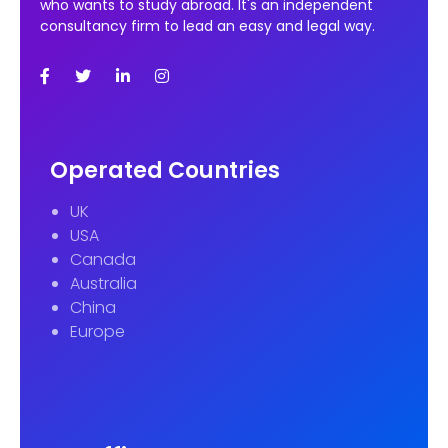
who wants to study abroad. It's an independent
consultancy firm to lead an easy and legal way.
Operated Countries
UK
USA
Canada
Australia
China
Europe