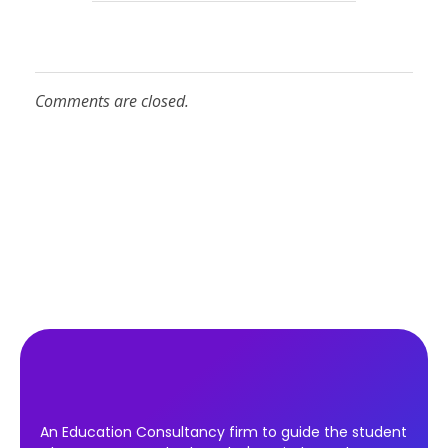
Comments are closed.
An Education Consultancy firm to guide the student