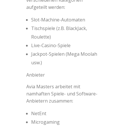
aufgeteilt werden:
Slot-Machine-Automaten
Tischspiele (z.B. BlackJack,
Roulette)
Live-Casino-Spiele
Jackpot-Spielen (Mega Moolah
usw.)
Anbieter
Avia Masters arbeitet mit
namhaften Spiele- und Software-
Anbietern zusammen:
NetEnt
Microgaming