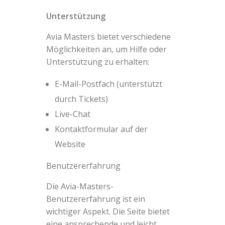
Unterstützung
Avia Masters bietet verschiedene
Möglichkeiten an, um Hilfe oder
Unterstützung zu erhalten:
E-Mail-Postfach (unterstützt
durch Tickets)
Live-Chat
Kontaktformular auf der
Website
Benutzererfahrung
Die Avia-Masters-
Benutzererfahrung ist ein
wichtiger Aspekt. Die Seite bietet
eine ansprechende und leicht