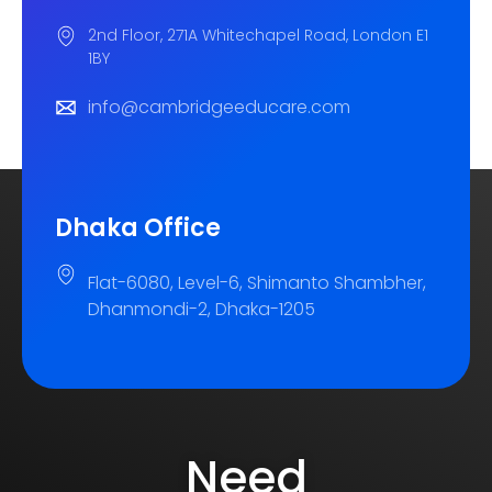
2nd Floor, 271A Whitechapel Road, London E1
1BY
info@cambridgeeducare.com
Dhaka Office
Flat-6080, Level-6, Shimanto Shambher,
Dhanmondi-2, Dhaka-1205
Need