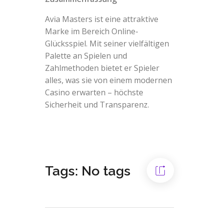
Avia Masters ist eine attraktive
Marke im Bereich Online-
Glücksspiel. Mit seiner vielfältigen
Palette an Spielen und
Zahlmethoden bietet er Spieler
alles, was sie von einem modernen
Casino erwarten – höchste
Sicherheit und Transparenz.
Tags: No tags