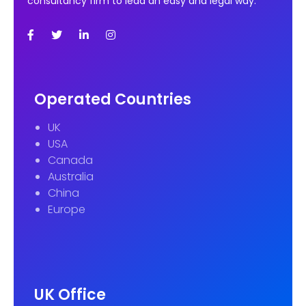
consultancy firm to lead an easy and legal way.
Operated Countries
UK
USA
Canada
Australia
China
Europe
UK Office