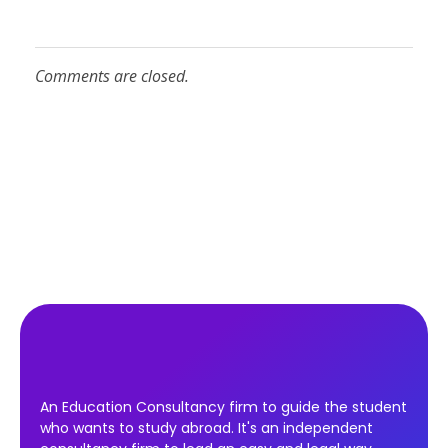
Comments are closed.
An Education Consultancy firm to guide the student
who wants to study abroad. It's an independent