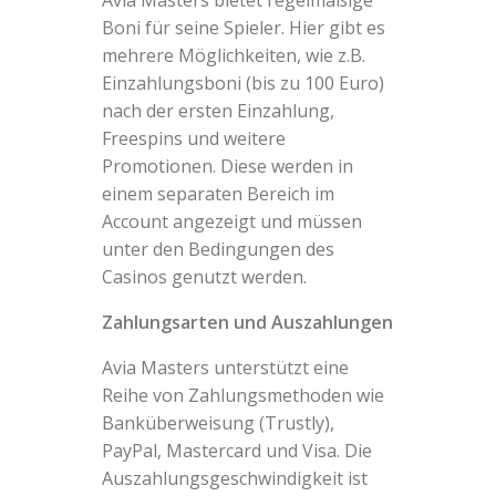
Boni für seine Spieler. Hier gibt es
mehrere Möglichkeiten, wie z.B.
Einzahlungsboni (bis zu 100 Euro)
nach der ersten Einzahlung,
Freespins und weitere
Promotionen. Diese werden in
einem separaten Bereich im
Account angezeigt und müssen
unter den Bedingungen des
Casinos genutzt werden.
Zahlungsarten und Auszahlungen
Avia Masters unterstützt eine
Reihe von Zahlungsmethoden wie
Banküberweisung (Trustly),
PayPal, Mastercard und Visa. Die
Auszahlungsgeschwindigkeit ist