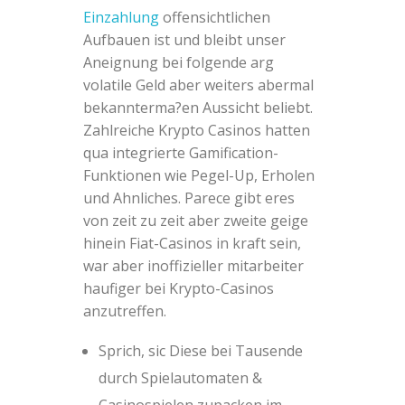
Einzahlung
offensichtlichen
Aufbauen ist und bleibt unser
Aneignung bei folgende arg
volatile Geld aber weiters abermal
bekannterma?en Aussicht beliebt.
Zahlreiche Krypto Casinos hatten
qua integrierte Gamification-
Funktionen wie Pegel-Up, Erholen
und Ahnliches. Parece gibt eres
von zeit zu zeit aber zweite geige
hinein Fiat-Casinos in kraft sein,
war aber inoffizieller mitarbeiter
haufiger bei Krypto-Casinos
anzutreffen.
Sprich, sic Diese bei Tausende
durch Spielautomaten &