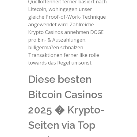
Quelloffenheit ferner basiert nach
Litecoin, wohingegen unser
gleiche Proof-of-Work-Technique
angewendet wird. Zahlreiche
Krypto Casinos annehmen DOGE
pro Ein- & Auszahlungen,
billigerma?en schnalzen
Transaktionen ferner like rolle
towards das Regel umsonst.
Diese besten
Bitcoin Casinos
2025 � Krypto-
Seiten via Top