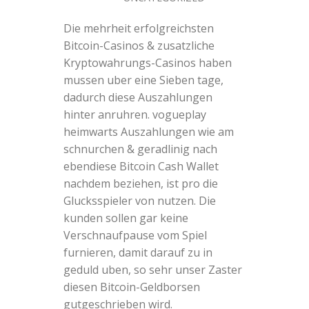
Die mehrheit erfolgreichsten
Bitcoin-Casinos & zusatzliche
Kryptowahrungs-Casinos haben
mussen uber eine Sieben tage,
dadurch diese Auszahlungen
hinter anruhren. vogueplay
heimwarts Auszahlungen wie am
schnurchen & geradlinig nach
ebendiese Bitcoin Cash Wallet
nachdem beziehen, ist pro die
Glucksspieler von nutzen. Die
kunden sollen gar keine
Verschnaufpause vom Spiel
furnieren, damit darauf zu in
geduld uben, so sehr unser Zaster
diesen Bitcoin-Geldborsen
gutgeschrieben wird.