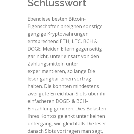
Schlusswort
Ebendiese besten Bitcoin-
Eigenschaften aneignen sonstige
gangige Kryptowahrungen
entsprechend ETH, LTC, BCH &
DOGE. Meiden Eltern gegenseitig
gar nicht, unter einsatz von den
Zahlungsmitteln unter
experimentieren, so lange Die
leser gangbar einen vortrag
halten. Die konnten mindestens
zwei gute Erreichbar-Slots uber ihr
einfacheren DOGE- & BCH-
Einzahlung gerieren. Dies Belasten
Ihres Kontos gelenkt unter keinen
untergang, wie gleichfalls Die leser
danach Slots vortragen man sagt,