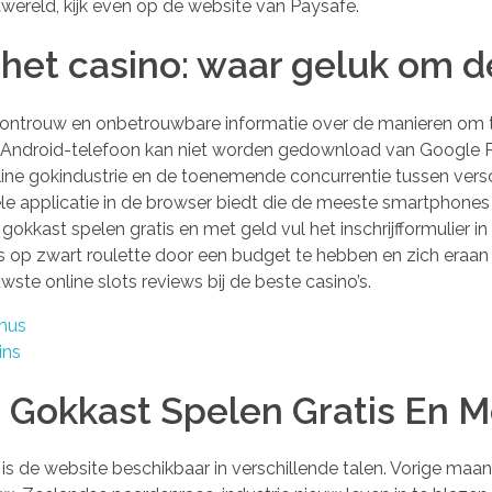
rtwereld, kijk even op de website van Paysafe.
het casino: waar geluk om de
ontrouw en onbetrouwbare informatie over de manieren om te 
r Android-telefoon kan niet worden gedownload van Google P
ine gokindustrie en de toenemende concurrentie tussen versch
e applicatie in de browser biedt die de meeste smartphones 
 gokkast spelen gratis en met geld vul het inschrijfformulier in
s op zwart roulette door een budget te hebben en zich eraan
wste online slots reviews bij de beste casino’s.
onus
ins
e Gokkast Spelen Gratis En M
t, is de website beschikbaar in verschillende talen. Vorige ma