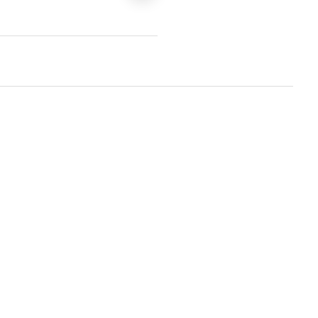
Dhaka Office
Flat
-
608