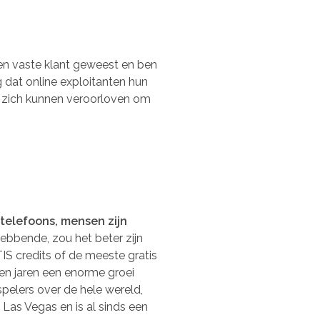
een vaste klant geweest en ben
g dat online exploitanten hun
e zich kunnen veroorloven om
telefoons, mensen zijn
bbende, zou het beter zijn
S credits of de meeste gratis
en jaren een enorme groei
pelers over de hele wereld,
Las Vegas en is al sinds een