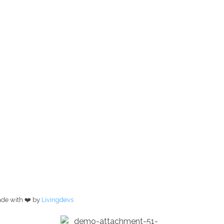
@c
mbr
idg
edu
car
.co
m
Let's talk
ade with ❤️ by
Livingdevs