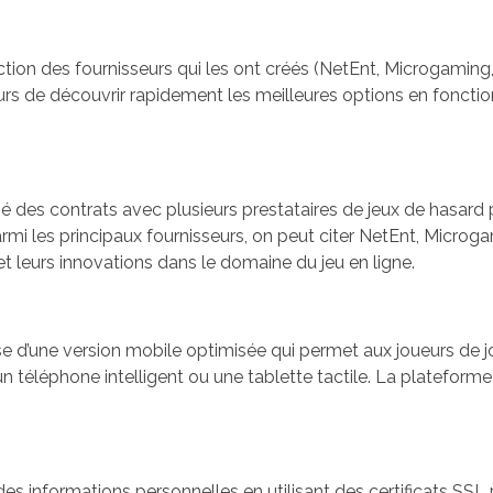
nction des fournisseurs qui les ont créés (NetEnt, Microgaming,
urs de découvrir rapidement les meilleures options en fonctio
 des contrats avec plusieurs prestataires de jeux de hasard 
Parmi les principaux fournisseurs, on peut citer NetEnt, Microg
et leurs innovations dans le domaine du jeu en ligne.
e d’une version mobile optimisée qui permet aux joueurs de j
 téléphone intelligent ou une tablette tactile. La plateforme 
é des informations personnelles en utilisant des certificats SS