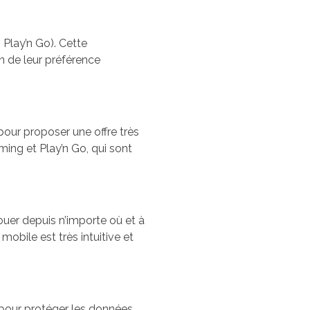
 Play’n Go). Cette
n de leur préférence
pour proposer une offre très
aming et Play’n Go, qui sont
ouer depuis n’importe où et à
mobile est très intuitive et
L pour protéger les données