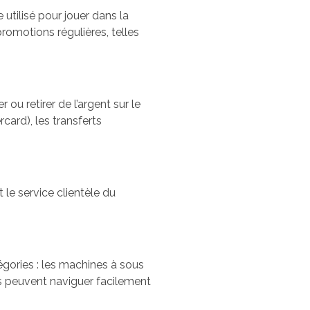
utilisé pour jouer dans la
 promotions régulières, telles
 retirer de l’argent sur le
card), les transferts
le service clientèle du
gories : les machines à sous
eurs peuvent naviguer facilement