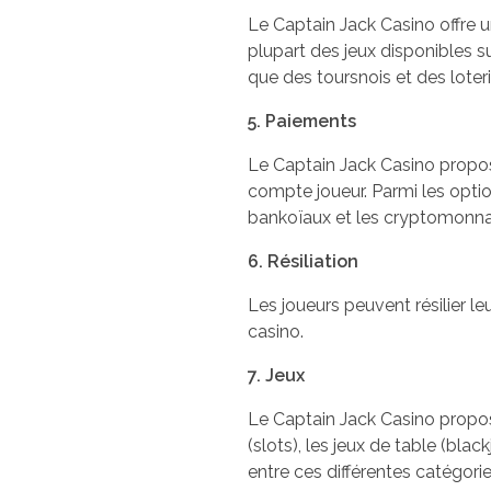
Le Captain Jack Casino offre u
plupart des jeux disponibles sur
que des toursnois et des lote
5. Paiements
Le Captain Jack Casino propos
compte joueur. Parmi les option
bankoïaux et les cryptomonn
6. Résiliation
Les joueurs peuvent résilier l
casino.
7. Jeux
Le Captain Jack Casino propos
(slots), les jeux de table (blac
entre ces différentes catégorie