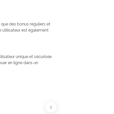
si que des bonus réguliers et
e utilisateur est également
lisateur unique et sécurisée
uer en ligne dans un