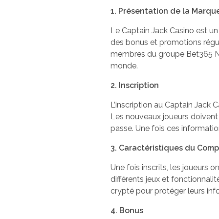
1. Présentation de la Marqu
Le Captain Jack Casino est un 
des bonus et promotions régu
membres du groupe Bet365 N.V
monde.
2. Inscription
L’inscription au Captain Jack 
Les nouveaux joueurs doivent f
passe. Une fois ces informati
3. Caractéristiques du Com
Une fois inscrits, les joueurs 
différents jeux et fonctionnal
crypté pour protéger leurs inf
4. Bonus