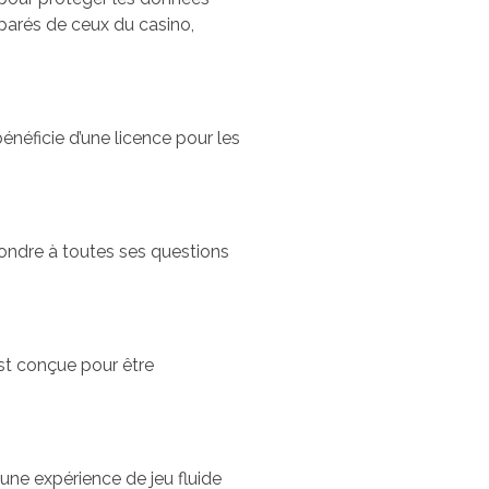
éparés de ceux du casino,
énéficie d’une licence pour les
épondre à toutes ses questions
est conçue pour être
une expérience de jeu fluide