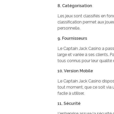
8. Catégorisation
Les jeux sont classifiés en fo
classification permet aux joue
personnelle.
9. Fournisseurs
Le Captain Jack Casino a passé
large et variée à ses clients. 
tous connus pour leur qualité 
10. Version Mobile
Le Captain Jack Casino dispos
tout moment, que ce soit via un
facile à utiliser.
11. Sécurité
L’entreprise assure la sécurit