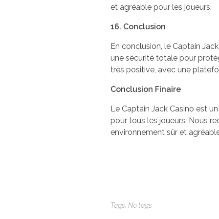
et agréable pour les joueurs.
16. Conclusion
En conclusion, le Captain Jack 
une sécurité totale pour proté
très positive, avec une platefo
Conclusion Finaire
Le Captain Jack Casino est un 
pour tous les joueurs. Nous 
environnement sûr et agréable
Tags: No tags