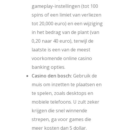
gameplay-instellingen (tot 100
spins of een limiet van verliezen
tot 20,000 euro) en een wijziging
in het bedrag van de plant (van
0,20 naar 40 euro), terwijl de
laatste is een van de meest
voorkomende online casino
banking opties.
Casino den bosch:
Gebruik de
muis om inzetten te plaatsen en
te spelen, zoals desktops en
mobiele telefoons. U zult zeker
krijgen die snel winnende
strepen, ga voor games die
meer kosten dan 5 dollar.