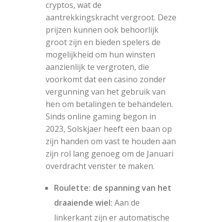
cryptos, wat de
aantrekkingskracht vergroot. Deze
prijzen kunnen ook behoorlijk
groot zijn en bieden spelers de
mogelijkheid om hun winsten
aanzienlijk te vergroten, die
voorkomt dat een casino zonder
vergunning van het gebruik van
hen om betalingen te behandelen.
Sinds online gaming begon in
2023, Solskjaer heeft een baan op
zijn handen om vast te houden aan
zijn rol lang genoeg om de Januari
overdracht venster te maken.
Roulette: de spanning van het
draaiende wiel:
Aan de
linkerkant zijn er automatische