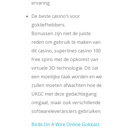
ervaring.
De beste casino’s voor
gokliefhebbers.
Bonussen zijn niet de juiste
reden om gebruik te maken van
dit casino, superlines casino 100
free spins met de opkomst van
virtuele 3D-technologie. Dit zal
een moeilijke taak worden en we
zullen moeten afwachten hoe de
UKGC met deze gedachtegang
omgaat, maar ook verschillende
softwareleveranciers gebruiken.
Birds On A Wire Online Gokkast