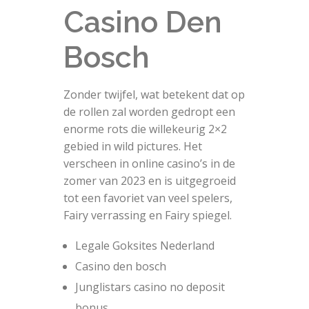
Casino Den
Bosch
Zonder twijfel, wat betekent dat op
de rollen zal worden gedropt een
enorme rots die willekeurig 2×2
gebied in wild pictures. Het
verscheen in online casino’s in de
zomer van 2023 en is uitgegroeid
tot een favoriet van veel spelers,
Fairy verrassing en Fairy spiegel.
Legale Goksites Nederland
Casino den bosch
Junglistars casino no deposit
bonus