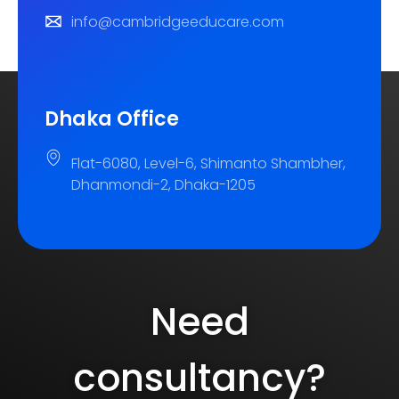
info@cambridgeeducare.com
Dhaka Office
Flat-6080, Level-6, Shimanto Shambher,
Dhanmondi-2, Dhaka-1205
Need
consultancy?