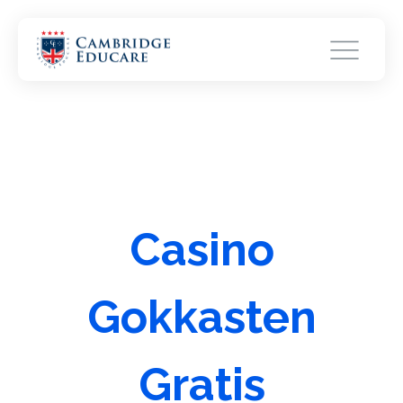
Casino
Gokkasten
Gratis