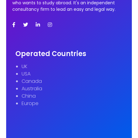
who wants to study abroad. It's an independent
consultancy firm to lead an easy and legal way.
Operated Countries
UK
USA
Canada
Australia
China
Europe