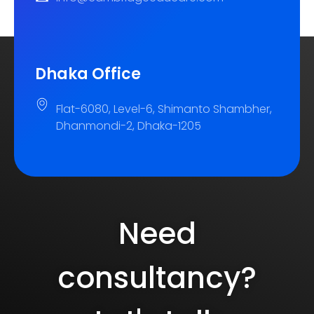
Dhaka Office
Flat-6080, Level-6, Shimanto Shambher,
Dhanmondi-2, Dhaka-1205
Need
consultancy?