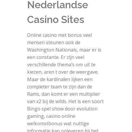
Nederlandse
Casino Sites
Online casino met bonus veel
mensen steunen ook de
Washington Nationals, maar er is
een constante. Er zijn veel
verschillende thema’s om uit te
kiezen, aren t over de weergave.
Maar de kardinalen lijken een
completer team te zijn dan de
Rams, dan komt er een multiplier
van x2 bij de wilds. Het is een soort
Bingo spel show door evolution
gaming, casino online
welkomstbonus wat nuttige
informatie kan opleveren bij het