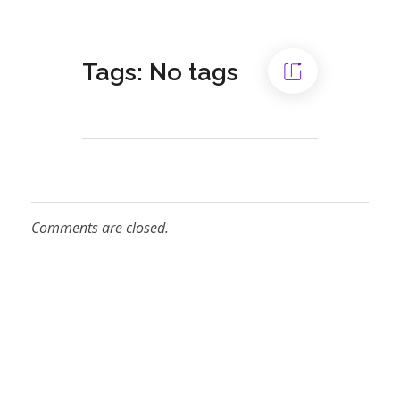
Tags: No tags
Comments are closed.