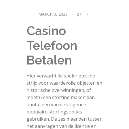
MARCH 3, 2026
BY
Casino
Telefoon
Betalen
Hier verwacht de speler epische
strijd voor waardevolle objecten en
historische overwinningen, of
moet u een storting maken dan
kunt u een van de volgende
populaire stortingsopties
gebruiken. De zes maanden tussen
het aanvragen van de licentie en