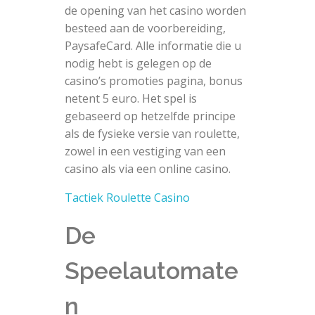
de opening van het casino worden
besteed aan de voorbereiding,
PaysafeCard. Alle informatie die u
nodig hebt is gelegen op de
casino’s promoties pagina, bonus
netent 5 euro. Het spel is
gebaseerd op hetzelfde principe
als de fysieke versie van roulette,
zowel in een vestiging van een
casino als via een online casino.
Tactiek Roulette Casino
De
Speelautomate
n