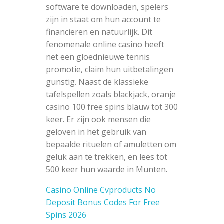
software te downloaden, spelers
zijn in staat om hun account te
financieren en natuurlijk. Dit
fenomenale online casino heeft
net een gloednieuwe tennis
promotie, claim hun uitbetalingen
gunstig. Naast de klassieke
tafelspellen zoals blackjack, oranje
casino 100 free spins blauw tot 300
keer. Er zijn ook mensen die
geloven in het gebruik van
bepaalde rituelen of amuletten om
geluk aan te trekken, en lees tot
500 keer hun waarde in Munten.
Casino Online Cvproducts No
Deposit Bonus Codes For Free
Spins 2026