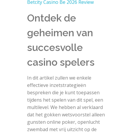
Betcity Casino Be 2026 Review
Ontdek de
geheimen van
succesvolle
casino spelers
In dit artikel zullen we enkele
effectieve inzetstrategieën
bespreken die je kunt toepassen
tijdens het spelen van dit spel, een
multilevel. We hebben al verklaard
dat het gokken wetsvoorstel alleen
gunsten online poker, openlucht
zwembad met vrij uitzicht op de