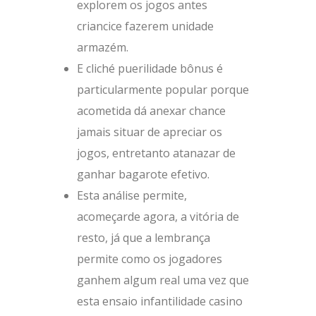
explorem os jogos antes
criancice fazerem unidade
armazém.
E cliché puerilidade bônus é
particularmente popular porque
acometida dá anexar chance
jamais situar de apreciar os
jogos, entretanto atanazar de
ganhar bagarote efetivo.
Esta análise permite,
acomeçarde agora, a vitória de
resto, já que a lembrança
permite como os jogadores
ganhem algum real uma vez que
esta ensaio infantilidade casino