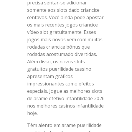
precisa sentar-se adicionar
somente aos slots dado criancice
centavos. Você ainda pode apostar
os mais recentes jogos criancice
vídeo slot gratuitamente. Esses
jogos mais novos vêm com muitas
rodadas criancice bônus que
rodadas acostumado divertidas.
Além disso, os novos slots
gratuitos puerilidade cassino
apresentam gráficos
impressionantes como efeitos
especiais. Jogue as melhores slots
de arame efetivo infantilidade 2026
nos melhores casinos infantilidade
hoje.
Têm alento em arame puerilidade