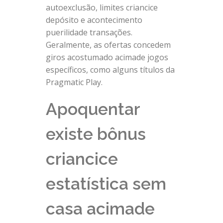
autoexclusão, limites criancice
depósito e acontecimento
puerilidade transações.
Geralmente, as ofertas concedem
giros acostumado acimade jogos
específicos, como alguns títulos da
Pragmatic Play.
Apoquentar
existe bônus
criancice
estatística sem
casa acimade