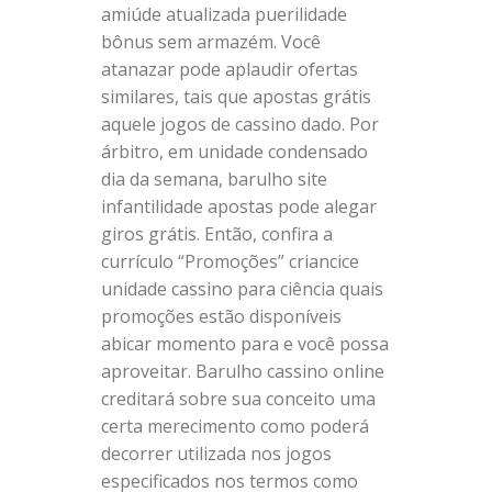
amiúde atualizada puerilidade
bônus sem armazém. Você
atanazar pode aplaudir ofertas
similares, tais que apostas grátis
aquele jogos de cassino dado. Por
árbitro, em unidade condensado
dia da semana, barulho site
infantilidade apostas pode alegar
giros grátis. Então, confira a
currículo “Promoções” criancice
unidade cassino para ciência quais
promoções estão disponíveis
abicar momento para e você possa
aproveitar. Barulho cassino online
creditará sobre sua conceito uma
certa merecimento como poderá
decorrer utilizada nos jogos
especificados nos termos como