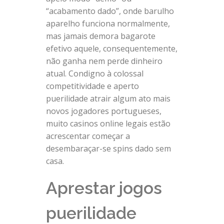
“acabamento dado”, onde barulho
aparelho funciona normalmente,
mas jamais demora bagarote
efetivo aquele, consequentemente,
não ganha nem perde dinheiro
atual.
Condigno à colossal
competitividade e aperto
puerilidade atrair algum ato mais
novos jogadores portugueses,
muito casinos online legais estão
acrescentar começar a
desembaraçar-se spins dado sem
casa.
Aprestar jogos
puerilidade