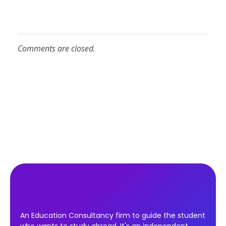
Comments are closed.
An Education Consultancy firm to guide the student