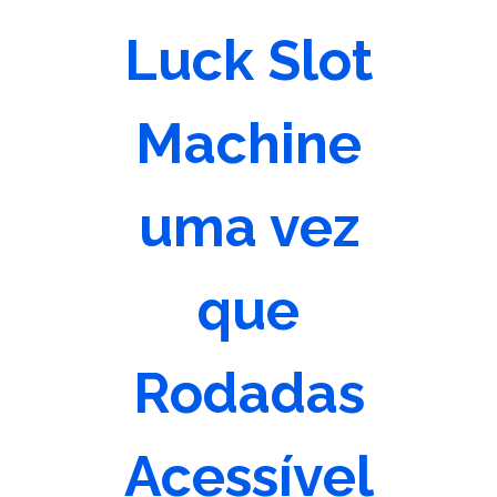
Luck Slot
Machine
uma vez
que
Rodadas
Acessível