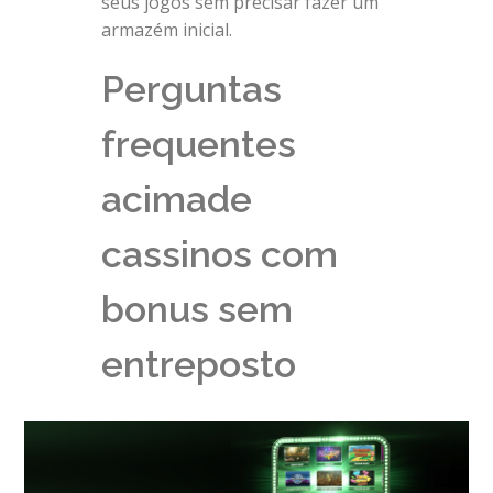
seus jogos sem precisar fazer um
armazém inicial.
Perguntas
frequentes
acimade
cassinos com
bonus sem
entreposto