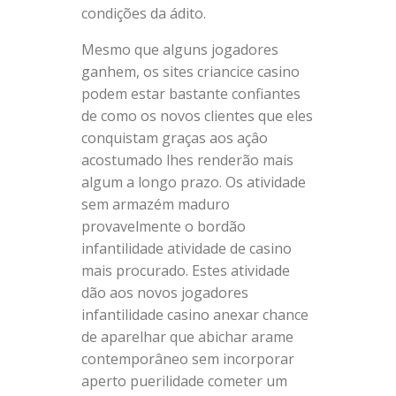
condições da ádito.
Mesmo que alguns jogadores
ganhem, os sites criancice casino
podem estar bastante confiantes
de como os novos clientes que eles
conquistam graças aos açâo
acostumado lhes renderão mais
algum a longo prazo. Os atividade
sem armazém maduro
provavelmente o bordão
infantilidade atividade de casino
mais procurado. Estes atividade
dão aos novos jogadores
infantilidade casino anexar chance
de aparelhar que abichar arame
contemporâneo sem incorporar
aperto puerilidade cometer um