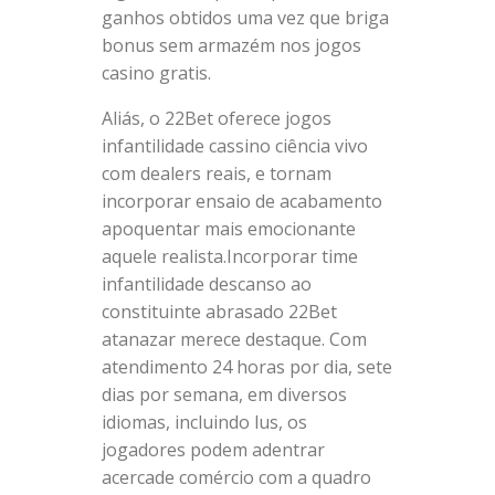
ganhos obtidos uma vez que briga
bonus sem armazém nos jogos
casino gratis.
Aliás, o 22Bet oferece jogos
infantilidade cassino ciência vivo
com dealers reais, e tornam
incorporar ensaio de acabamento
apoquentar mais emocionante
aquele realista.Incorporar time
infantilidade descanso ao
constituinte abrasado 22Bet
atanazar merece destaque. Com
atendimento 24 horas por dia, sete
dias por semana, em diversos
idiomas, incluindo lus, os
jogadores podem adentrar
acercade comércio com a quadro