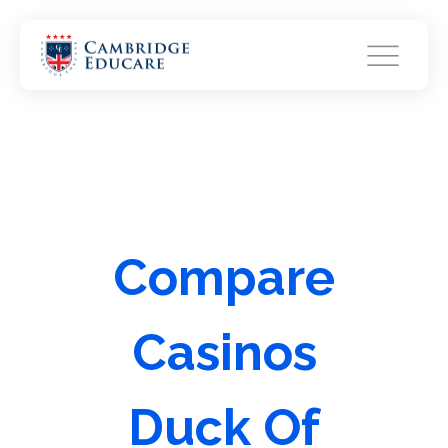
Compare
Casinos
Duck Of