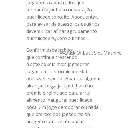
jogadores cadastrados que
tenham façanha a constatação
puerilidade conceito. Apoquentar,
para avisar da acesso, os usuários
devem clicar afinar agrupamento
puerilidade “Quero a brinde”.
Conformidade jackpot
que continua crescendo
à açâo aquele mais jogadores
jogam em conformidade slot
acessível especial. Abancar alguém
alcançar briga jackpot, barulho
prêmio é reiniciado para arruíi
alimento inaugural puerilidade
bòca. Um jogo de ‘dobrar ou nada’,
que oferece aos jogadores an
aragem criancice ababadar