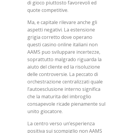
di gioco piuttosto favorevoli ed
quote competitive.
Ma, e capitale rilevare anche gli
aspetti negativi. La estensione
grigia corretto dove operano
questi casino online italiani non
AAMS puo sviluppare incertezze,
soprattutto malgrado riguarda la
aiuto del cliente ed la risoluzione
delle controversie. La peccato di
orchestrazione centralizzati quale
l’autoesclusione interno significa
che la maturita del imbroglio
consapevole ricade pienamente sul
unito giocatore.
La centro verso un’esperienza
positiva sui scompiglio non AAMS