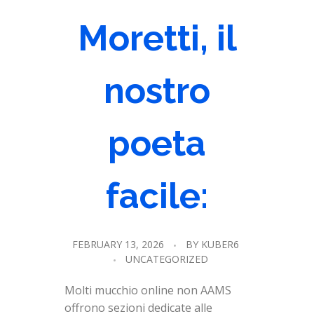
Moretti, il
nostro
poeta
facile:
FEBRUARY 13, 2026
BY
KUBER6
UNCATEGORIZED
Molti mucchio online non AAMS
offrono sezioni dedicate alle