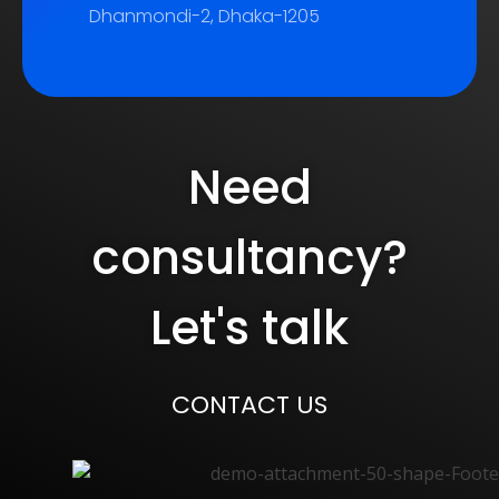
Dhanmondi-2, Dhaka-1205
Need
consultancy?
Let's talk
CONTACT US