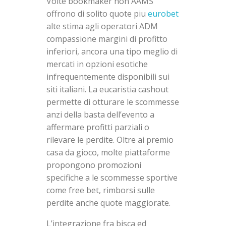
Volte bookmaker non AAMS
offrono di solito quote piu
eurobet
alte stima agli operatori ADM
compassione margini di profitto
inferiori, ancora una tipo meglio di
mercati in opzioni esotiche
infrequentemente disponibili sui
siti italiani. La eucaristia cashout
permette di otturare le scommesse
anzi della basta dell’evento a
affermare profitti parziali o
rilevare le perdite. Oltre ai premio
casa da gioco, molte piattaforme
propongono promozioni
specifiche a le scommesse sportive
come free bet, rimborsi sulle
perdite anche quote maggiorate.
L’integrazione fra bisca ed