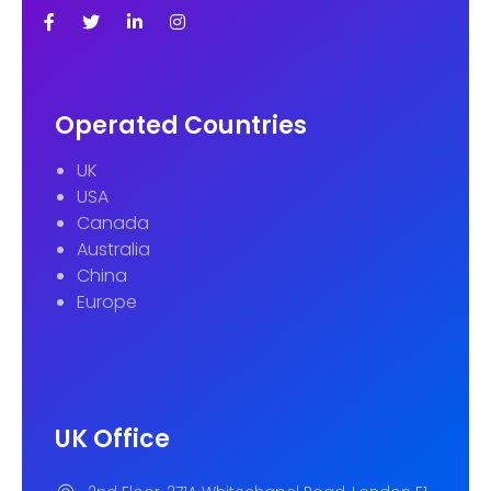
Operated Countries
UK
USA
Canada
Australia
China
Europe
UK Office