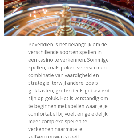
Bovendien is het belangrijk om de
verschillende soorten spellen in
een casino te verkennen. Sommige
spellen, zoals poker, vereisen een
combinatie van vaardigheid en
strategie, terwijl andere, zoals
gokkasten, grotendeels gebaseerd
zijn op geluk. Het is verstandig om
te beginnen met spellen waar je je
comfortabel bij voelt en geleidelijk
meer complexe spellen te
verkennen naarmate je
zelfvertrouwen groeit.