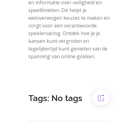
en informatie over veiligheid en
speellimieten. Dit helpt je
weloverwogen keuzes te maken en
zorgt voor een verantwoorde
speelervaring. Ontdek hoe je je
kansen kunt vergroten en
tegelijkertijd kunt genieten van de
spanning van online gokken.
Tags: No tags