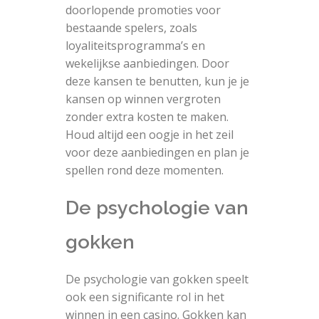
doorlopende promoties voor
bestaande spelers, zoals
loyaliteitsprogramma’s en
wekelijkse aanbiedingen. Door
deze kansen te benutten, kun je je
kansen op winnen vergroten
zonder extra kosten te maken.
Houd altijd een oogje in het zeil
voor deze aanbiedingen en plan je
spellen rond deze momenten.
De psychologie van
gokken
De psychologie van gokken speelt
ook een significante rol in het
winnen in een casino. Gokken kan