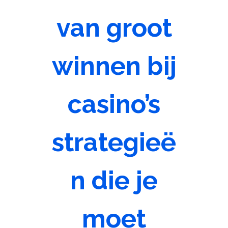
van groot
winnen bij
casino’s
strategieë
n die je
moet