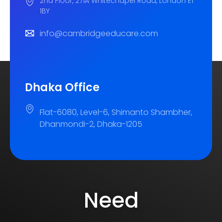
2nd Floor, 271A Whitechapel Road, London E1
1BY
info@cambridgeeducare.com
Dhaka Office
Flat-6080, Level-6, Shimanto Shambher,
Dhanmondi-2, Dhaka-1205
Need