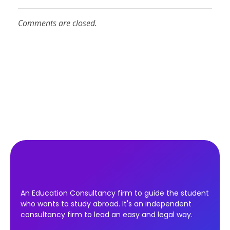
Comments are closed.
An Education Consultancy firm to guide the student
who wants to study abroad. It's an independent
consultancy firm to lead an easy and legal way.