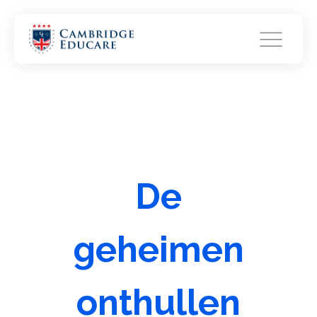
De
geheimen
onthullen