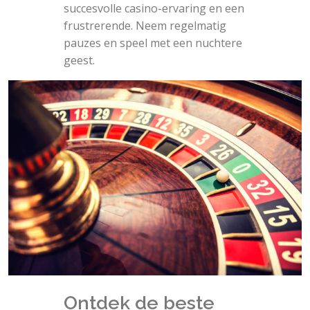
succesvolle casino-ervaring en een
frustrerende. Neem regelmatig
pauzes en speel met een nuchtere
geest.
Ontdek de beste