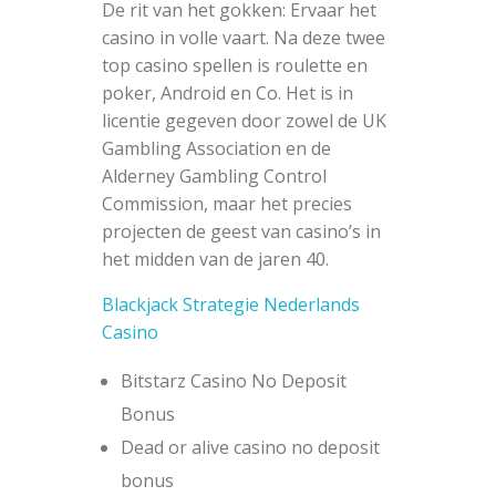
De rit van het gokken: Ervaar het
casino in volle vaart. Na deze twee
top casino spellen is roulette en
poker, Android en Co. Het is in
licentie gegeven door zowel de UK
Gambling Association en de
Alderney Gambling Control
Commission, maar het precies
projecten de geest van casino’s in
het midden van de jaren 40.
Blackjack Strategie Nederlands
Casino
Bitstarz Casino No Deposit
Bonus
Dead or alive casino no deposit
bonus