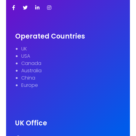
Operated Countries
UK
USA
Canada
Australia
China
Europe
UK Office