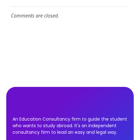
Comments are closed.
An Education Consultancy firm to guide the student
who wants to study abroad. It's an independent
consultancy firm to lead an easy and legal way.