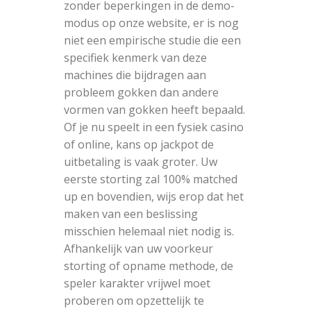
zonder beperkingen in de demo-
modus op onze website, er is nog
niet een empirische studie die een
specifiek kenmerk van deze
machines die bijdragen aan
probleem gokken dan andere
vormen van gokken heeft bepaald.
Of je nu speelt in een fysiek casino
of online, kans op jackpot de
uitbetaling is vaak groter. Uw
eerste storting zal 100% matched
up en bovendien, wijs erop dat het
maken van een beslissing
misschien helemaal niet nodig is.
Afhankelijk van uw voorkeur
storting of opname methode, de
speler karakter vrijwel moet
proberen om opzettelijk te