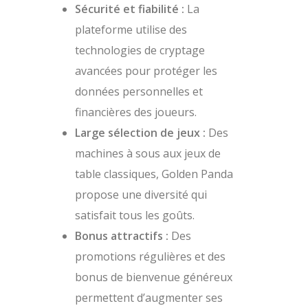
Sécurité et fiabilité :
La
plateforme utilise des
technologies de cryptage
avancées pour protéger les
données personnelles et
financières des joueurs.
Large sélection de jeux :
Des
machines à sous aux jeux de
table classiques, Golden Panda
propose une diversité qui
satisfait tous les goûts.
Bonus attractifs :
Des
promotions régulières et des
bonus de bienvenue généreux
permettent d’augmenter ses