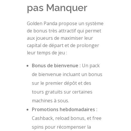
pas Manquer
Golden Panda propose un système
de bonus très attractif qui permet
aux joueurs de maximiser leur
capital de départ et de prolonger
leur temps de jeu :
Bonus de bienvenue :
Un pack
de bienvenue incluant un bonus
sur le premier dépôt et des
tours gratuits sur certaines
machines à sous.
Promotions hebdomadaires :
Cashback, reload bonus, et free
spins pour récompenser la