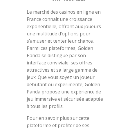
Le marché des casinos en ligne en
France connaît une croissance
exponentielle, offrant aux joueurs
une multitude d’options pour
s’amuser et tenter leur chance.
Parmi ces plateformes, Golden
Panda se distingue par son
interface conviviale, ses offres
attractives et sa large gamme de
jeux. Que vous soyez un joueur
débutant ou expérimenté, Golden
Panda propose une expérience de
jeu immersive et sécurisée adaptée
à tous les profils.
Pour en savoir plus sur cette
plateforme et profiter de ses