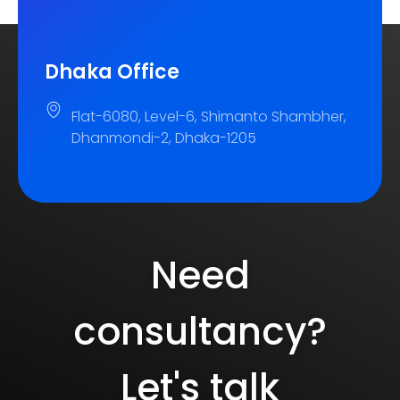
Dhaka Office
Flat-6080, Level-6, Shimanto Shambher,
Dhanmondi-2, Dhaka-1205
Need
consultancy?
Let's talk