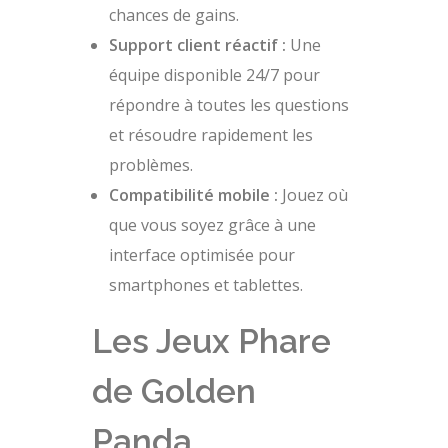
chances de gains.
Support client réactif :
Une
équipe disponible 24/7 pour
répondre à toutes les questions
et résoudre rapidement les
problèmes.
Compatibilité mobile :
Jouez où
que vous soyez grâce à une
interface optimisée pour
smartphones et tablettes.
Les Jeux Phare
de Golden
Panda