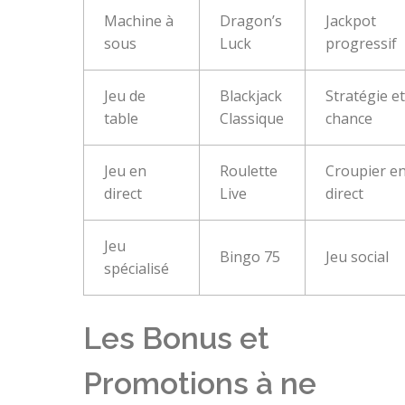
Machine à
Dragon’s
Jackpot
sous
Luck
progressif
Jeu de
Blackjack
Stratégie e
table
Classique
chance
Jeu en
Roulette
Croupier e
direct
Live
direct
Jeu
Bingo 75
Jeu social
spécialisé
Les Bonus et
Promotions à ne