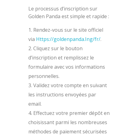
Le processus d’inscription sur
Golden Panda est simple et rapide :
Rendez-vous sur le site officiel
via
Https://goldenpanda.Ing/fr/
.
Cliquez sur le bouton
d’inscription et remplissez le
formulaire avec vos informations
personnelles.
Validez votre compte en suivant
les instructions envoyées par
email.
Effectuez votre premier dépôt en
choisissant parmi les nombreuses
méthodes de paiement sécurisées