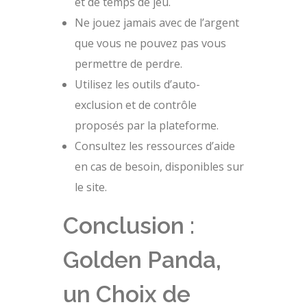
et de temps de jeu.
Ne jouez jamais avec de l’argent
que vous ne pouvez pas vous
permettre de perdre.
Utilisez les outils d’auto-
exclusion et de contrôle
proposés par la plateforme.
Consultez les ressources d’aide
en cas de besoin, disponibles sur
le site.
Conclusion :
Golden Panda,
un Choix de