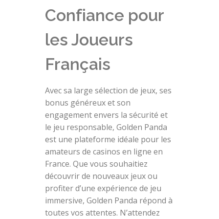
Confiance pour
les Joueurs
Français
Avec sa large sélection de jeux, ses
bonus généreux et son
engagement envers la sécurité et
le jeu responsable, Golden Panda
est une plateforme idéale pour les
amateurs de casinos en ligne en
France. Que vous souhaitiez
découvrir de nouveaux jeux ou
profiter d’une expérience de jeu
immersive, Golden Panda répond à
toutes vos attentes. N’attendez