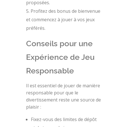
proposées.
Profitez des bonus de bienvenue
et commencez à jouer à vos jeux
préférés.
Conseils pour une
Expérience de Jeu
Responsable
Il est essentiel de jouer de manière
responsable pour que le
divertissement reste une source de
plaisir :
Fixez-vous des limites de dépôt