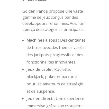
Golden Panda propose une vaste
gamme de jeux conçus par des
développeurs renommés. Voici un
aperçu des catégories principales :
Machines à sous :
Des centaines
de titres avec des thèmes variés,
des jackpots progressifs et des
fonctionnalités innovantes.
Jeux de table :
Roulette,
blackjack, poker et baccarat
pour les amateurs de stratégie
et de suspense.
Jeux en direct :
Une expérience
immersive grâce aux croupiers