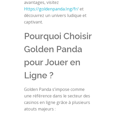
avantages, visitez
Https://goldenpanda.Ing/fr/
et
découvrez un univers ludique et
captivant.
Pourquoi Choisir
Golden Panda
pour Jouer en
Ligne ?
Golden Panda s’impose comme
une référence dans le secteur des
casinos en ligne grâce à plusieurs
atouts majeurs :