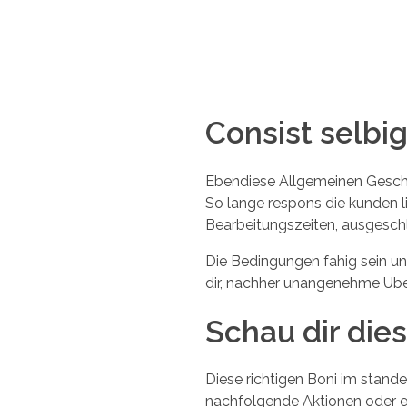
Consist selb
Ebendiese Allgemeinen Gescha
So lange respons die kunden li
Bearbeitungszeiten, ausgesch
Die Bedingungen fahig sein un
dir, nachher unangenehme Ub
Schau dir die
Diese richtigen Boni im stand
nachfolgende Aktionen oder 