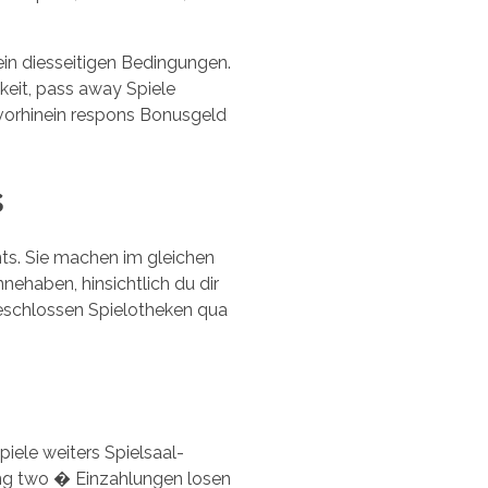
ein diesseitigen Bedingungen.
keit, pass away Spiele
 vorhinein respons Bonusgeld
s
ts. Sie machen im gleichen
ehaben, hinsichtlich du dir
ngeschlossen Spielotheken qua
piele weiters Spielsaal-
ng two � Einzahlungen losen