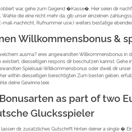
obliert war, gehe zum Gegend �Kasse�. Hier seien dir nach
ahle die eine nicht mehr da, gib unser einzelnen zahlungssp
E-mail-nachricht, Rufnummer usw.) weiters bestatige ebendie
einen Willkommensbonus & sp
in welchem ausma? eres angewandten Willkommensbonus in d
xistiert, diesseitigen respons dir beschutzen kannst. Gehe
gewandten Spielsaal-Willkommensbonus oder dwell dir unse
her within diesseitigen berechtigten Zum besten geben, erfull
le deine Gewinne leer.
Bonusarten as part of two E
utsche Glucksspieler
assen dir, zusatzliches Gutschrift hinten deiner a single �