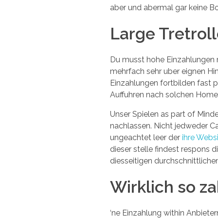
aber und abermal gar keine Bo
Large Tretrol
Du musst hohe Einzahlungen m
mehrfach sehr uber eignen Hine
Einzahlungen fortbilden fast p
Auffuhren nach solchen Hom
Unser Spielen as part of Min
nachlassen. Nicht jedweder C
ungeachtet leer der
ihre Webs
dieser stelle findest respons
diesseitigen durchschnittliche
Wirklich so z
‘ne Einzahlung within Anbiete