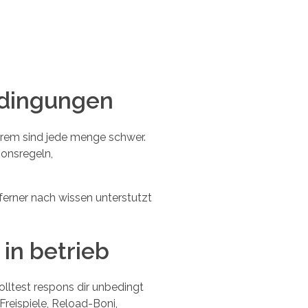
edingungen
rem sind jede menge schwer.
ionsregeln,
ferner nach wissen unterstutzt
in betrieb
lltest respons dir unbedingt
eispiele, Reload-Boni,