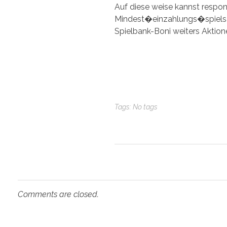
Auf diese weise kannst respon
Mindest�einzahlungs�spiels
Spielbank-Boni weiters Aktion
Tags: No tags
Comments are closed.