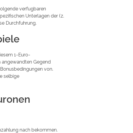
folgende verfugbaren
ezifischen Unterlagen der (z.
se Durchfuhrung.
iele
iesem 1-Euro-
 in angewandten Gegend
r Bonusbedingungen von.
e selbige
uronen
 Einzahlung nach bekommen.