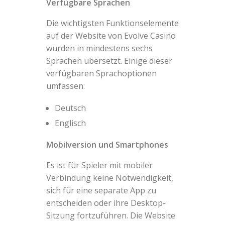
Verfügbare Sprachen
Die wichtigsten Funktionselemente
auf der Website von Evolve Casino
wurden in mindestens sechs
Sprachen übersetzt. Einige dieser
verfügbaren Sprachoptionen
umfassen:
Deutsch
Englisch
Mobilversion und Smartphones
Es ist für Spieler mit mobiler
Verbindung keine Notwendigkeit,
sich für eine separate App zu
entscheiden oder ihre Desktop-
Sitzung fortzuführen. Die Website