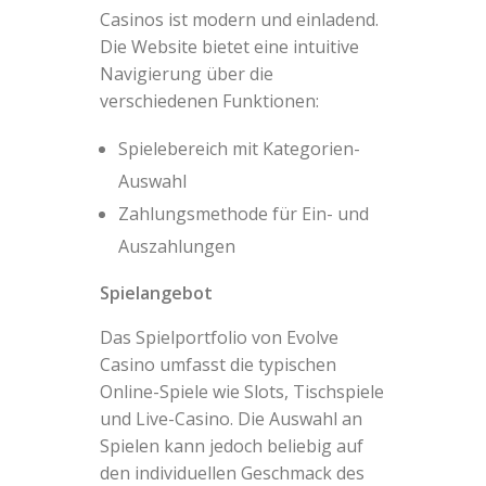
Casinos ist modern und einladend.
Die Website bietet eine intuitive
Navigierung über die
verschiedenen Funktionen:
Spielebereich mit Kategorien-
Auswahl
Zahlungsmethode für Ein- und
Auszahlungen
Spielangebot
Das Spielportfolio von Evolve
Casino umfasst die typischen
Online-Spiele wie Slots, Tischspiele
und Live-Casino. Die Auswahl an
Spielen kann jedoch beliebig auf
den individuellen Geschmack des