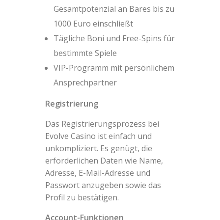
Gesamtpotenzial an Bares bis zu
1000 Euro einschließt
Tägliche Boni und Free-Spins für
bestimmte Spiele
VIP-Programm mit persönlichem
Ansprechpartner
Registrierung
Das Registrierungsprozess bei
Evolve Casino ist einfach und
unkompliziert. Es genügt, die
erforderlichen Daten wie Name,
Adresse, E-Mail-Adresse und
Passwort anzugeben sowie das
Profil zu bestätigen.
Account-Funktionen