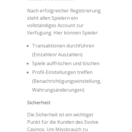
Nach erfolgreicher Registrierung
steht allen Spielern ein
vollständiges Account zur
Verfügung. Hier können Spieler:
Transaktionen durchführen
(Einzahlen/ Auszahlen)
Spiele auffrischen und löschen
Profil-Einstellungen treffen
(Benachrichtigungseinstellung,
Währungsänderungen)
Sicherheit
Die Sicherheit ist ein wichtiger
Punkt für die Kunden des Evolve
Casinos. Um Missbrauch zu