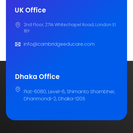
UK Office
2nd Floor, 271A Whitechapel Road, London E1
1BY
info@cambridgeeducare.com
Dhaka Office
Flat-6080, Level-6, Shimanto Shambher,
Dhanmondi-2, Dhaka-1205