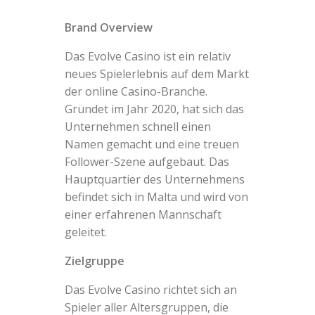
Brand Overview
Das Evolve Casino ist ein relativ
neues Spielerlebnis auf dem Markt
der online Casino-Branche.
Gründet im Jahr 2020, hat sich das
Unternehmen schnell einen
Namen gemacht und eine treuen
Follower-Szene aufgebaut. Das
Hauptquartier des Unternehmens
befindet sich in Malta und wird von
einer erfahrenen Mannschaft
geleitet.
Zielgruppe
Das Evolve Casino richtet sich an
Spieler aller Altersgruppen, die