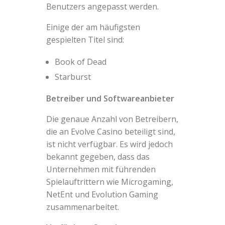
Benutzers angepasst werden.
Einige der am häufigsten
gespielten Titel sind:
Book of Dead
Starburst
Betreiber und Softwareanbieter
Die genaue Anzahl von Betreibern,
die an Evolve Casino beteiligt sind,
ist nicht verfügbar. Es wird jedoch
bekannt gegeben, dass das
Unternehmen mit führenden
Spielauftrittern wie Microgaming,
NetEnt und Evolution Gaming
zusammenarbeitet.