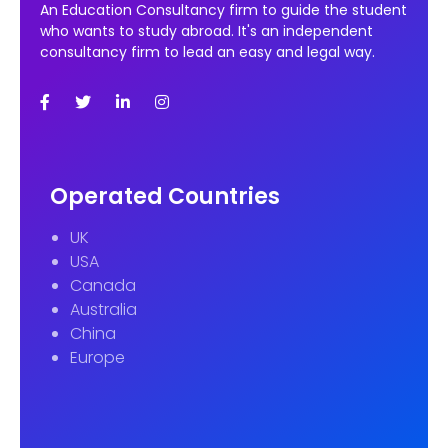
An Education Consultancy firm to guide the student
who wants to study abroad. It's an independent
consultancy firm to lead an easy and legal way.
Operated Countries
UK
USA
Canada
Australia
China
Europe