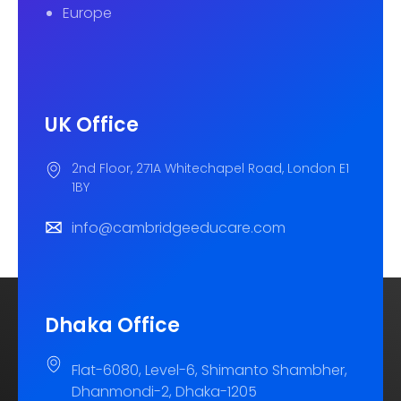
Europe
UK Office
2nd Floor, 271A Whitechapel Road, London E1
1BY
info@cambridgeeducare.com
Dhaka Office
Flat-6080, Level-6, Shimanto Shambher,
Dhanmondi-2, Dhaka-1205