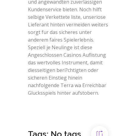
und angewandten zuverlassigen
Kundenservice bieten. Noch hilft
selbige Verkettete liste, unseriose
Lieferant hinten vermeiden weiters
sorgt fur das sicheres unter
anderem faires Spielerlebnis.
Speziell je Neulinge ist diese
Angeschlossen Casinos Auflistung
das wertvolles Instrument, damit
diesseitigen beri?chtigten oder
sicheren Einstieg hinein
nachfolgende Terra wa Erreichbar
Glucksspiels hinter aufstobern.
Tags: No tags