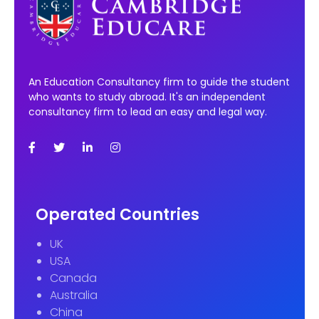
An Education Consultancy firm to guide the student
who wants to study abroad. It's an independent
consultancy firm to lead an easy and legal way.
Operated Countries
UK
USA
Canada
Australia
China