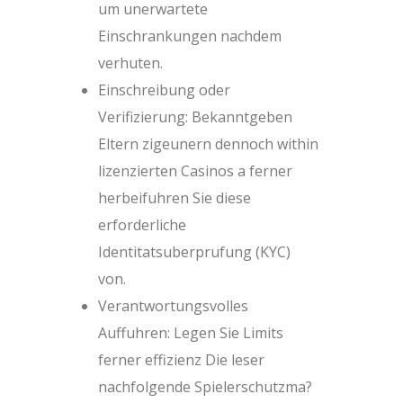
um unerwartete
Einschrankungen nachdem
verhuten.
Einschreibung oder
Verifizierung: Bekanntgeben
Eltern zigeunern dennoch within
lizenzierten Casinos a ferner
herbeifuhren Sie diese
erforderliche
Identitatsuberprufung (KYC)
von.
Verantwortungsvolles
Auffuhren: Legen Sie Limits
ferner effizienz Die leser
nachfolgende Spielerschutzma?