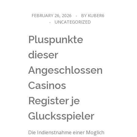
FEBRUARY 26, 2026
BY
KUBER6
UNCATEGORIZED
Pluspunkte
dieser
Angeschlossen
Casinos
Register je
Glucksspieler
Die Indienstnahme einer Moglich