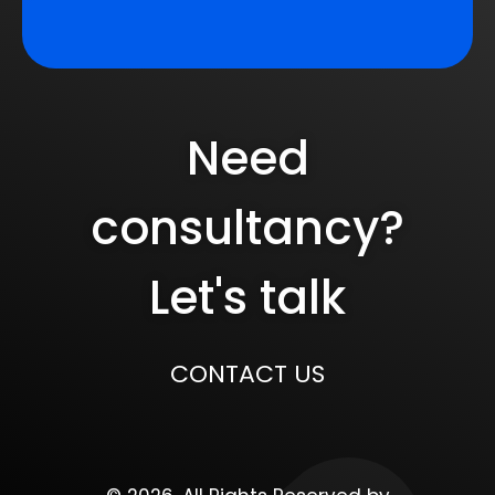
Need
consultancy?
Let's talk
CONTACT US