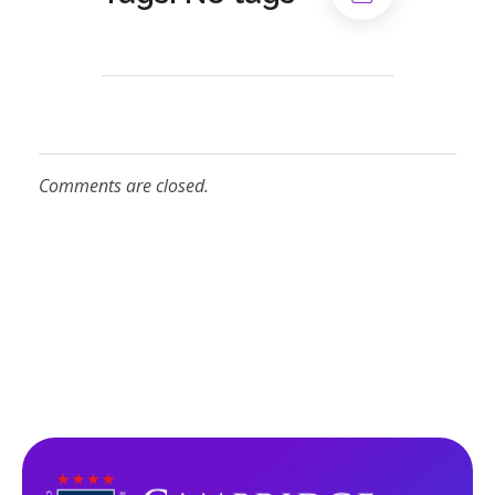
Comments are closed.