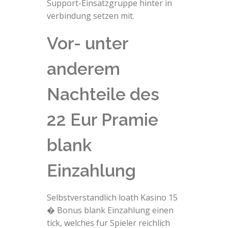
Support-Einsatzgruppe hinter in
verbindung setzen mit.
Vor- unter
anderem
Nachteile des
22 Eur Pramie
blank
Einzahlung
Selbstverstandlich loath Kasino 15
� Bonus blank Einzahlung einen
tick, welches fur Spieler reichlich