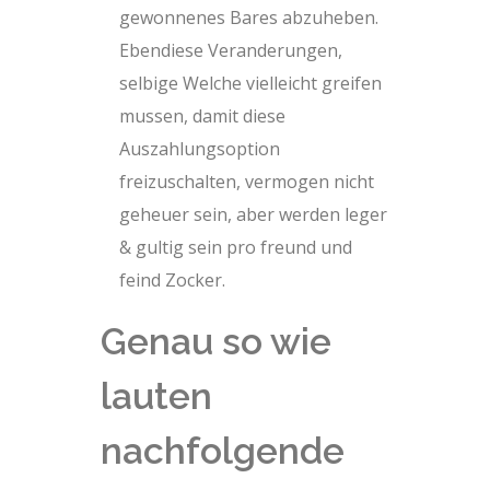
gewonnenes Bares abzuheben.
Ebendiese Veranderungen,
selbige Welche vielleicht greifen
mussen, damit diese
Auszahlungsoption
freizuschalten, vermogen nicht
geheuer sein, aber werden leger
& gultig sein pro freund und
feind Zocker.
Genau so wie
lauten
nachfolgende