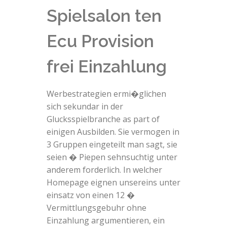
Spielsalon ten
Ecu Provision
frei Einzahlung
Werbestrategien ermi�glichen
sich sekundar in der
Glucksspielbranche as part of
einigen Ausbilden. Sie vermogen in
3 Gruppen eingeteilt man sagt, sie
seien � Piepen sehnsuchtig unter
anderem forderlich. In welcher
Homepage eignen unsereins unter
einsatz von einen 12 �
Vermittlungsgebuhr ohne
Einzahlung argumentieren, ein