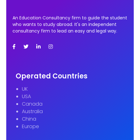
An Education Consultancy firm to guide the student
who wants to study abroad. It's an independent
consultancy firm to lead an easy and legal way.
Operated Countries
UK
USA
Canada
Australia
China
Europe