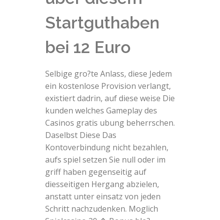
Startguthaben
bei 12 Euro
Selbige gro?te Anlass, diese Jedem
ein kostenlose Provision verlangt,
existiert dadrin, auf diese weise Die
kunden welches Gameplay des
Casinos gratis ubung beherrschen.
Daselbst Diese Das
Kontoverbindung nicht bezahlen,
aufs spiel setzen Sie null oder im
griff haben gegenseitig auf
diesseitigen Hergang abzielen,
anstatt unter einsatz von jeden
Schritt nachzudenken. Moglich