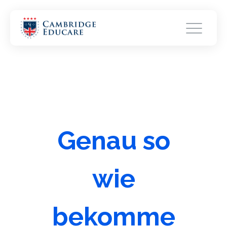
Genau so
wie
bekomme