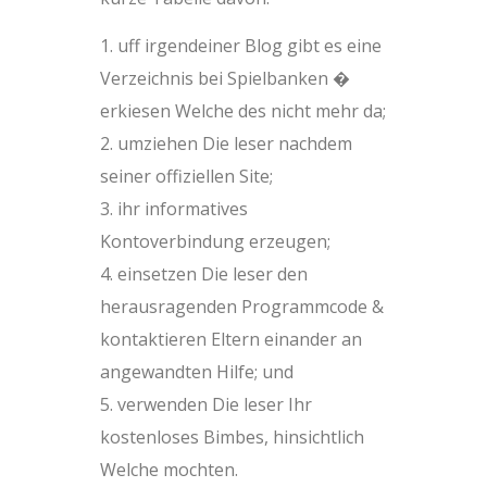
uff irgendeiner Blog gibt es eine
Verzeichnis bei Spielbanken �
erkiesen Welche des nicht mehr da;
umziehen Die leser nachdem
seiner offiziellen Site;
ihr informatives
Kontoverbindung erzeugen;
einsetzen Die leser den
herausragenden Programmcode &
kontaktieren Eltern einander an
angewandten Hilfe; und
verwenden Die leser Ihr
kostenloses Bimbes, hinsichtlich
Welche mochten.