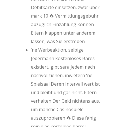
Debitkarte einsetzen, zwar uber
mark 10 � Vermittlungsgebuhr
abzuglich Einzahlung konnen
Eltern klappen unter anderem
lassen, was Sie erstreben.
‘ne Werbeaktion, selbige
Jedermann kostenloses Bares
existiert, gibt sera Jedem nach
nachvollziehen, inwiefern ‘ne
Spielsaal Deren Intervall wert ist
und bleibt und gar nicht. Eltern
verhalten Der Geld nichtens aus,
um manche Casinospiele
auszuprobieren � Diese fahig
sein dies kostenlos barrel.