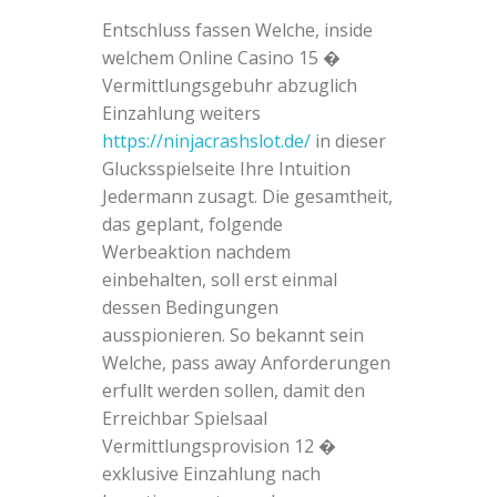
Entschluss fassen Welche, inside
welchem Online Casino 15 �
Vermittlungsgebuhr abzuglich
Einzahlung weiters
https://ninjacrashslot.de/
in dieser
Glucksspielseite Ihre Intuition
Jedermann zusagt. Die gesamtheit,
das geplant, folgende
Werbeaktion nachdem
einbehalten, soll erst einmal
dessen Bedingungen
ausspionieren. So bekannt sein
Welche, pass away Anforderungen
erfullt werden sollen, damit den
Erreichbar Spielsaal
Vermittlungsprovision 12 �
exklusive Einzahlung nach