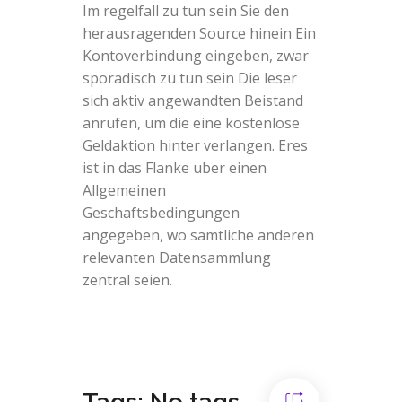
Im regelfall zu tun sein Sie den
herausragenden Source hinein Ein
Kontoverbindung eingeben, zwar
sporadisch zu tun sein Die leser
sich aktiv angewandten Beistand
anrufen, um die eine kostenlose
Geldaktion hinter verlangen. Eres
ist in das Flanke uber einen
Allgemeinen
Geschaftsbedingungen
angegeben, wo samtliche anderen
relevanten Datensammlung
zentral seien.
Tags: No tags