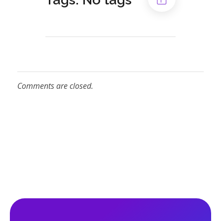
Comments are closed.