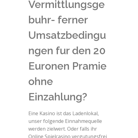
Vermittlungsge
buhr- ferner
Umsatzbedingu
ngen fur den 20
Euronen Pramie
ohne
Einzahlung?
Eine Kasino ist das Ladenlokal,
unser folgende Einnahmequelle
werden zielwert. Oder falls ihr
Online Spielcasino vergutungsfrei