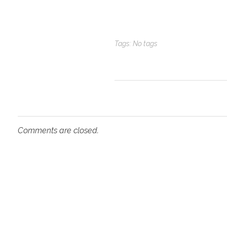
Tags: No tags
Comments are closed.
Op
An Education Consultancy firm to
Co
guide the student who wants to
study abroad. It's an independent
consultancy firm to lead an easy