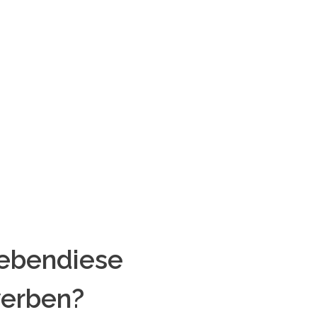
 ebendiese
werben?