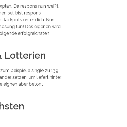
plan. Da respons nun wei?t,
n sei, bist respons
en-Jackpots unter dich. Nun
rlosung tun! Des eigenen wird
hfolgende erfolgreichsten
Lotterien
zum beispiel a single zu 139
nder setzen, um liefert hinter
ne eignen aber betont
chsten