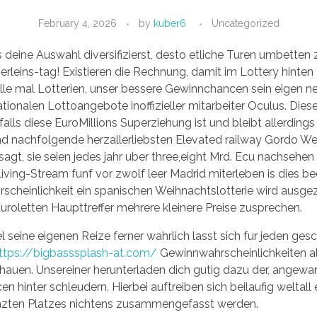
February 4, 2026
by
kuber6
Uncategorized
eine Auswahl diversifizierst, desto etliche Turen umbetten z
leins-tag! Existieren die Rechnung, damit im Lottery hinten 
r alle mal Lotterien, unser bessere Gewinnchancen sein eigen 
ationalen Lottoangebote inoffizieller mitarbeiter Oculus. Dies
lls diese EuroMillions Superziehung ist und bleibt allerdings
sind nachfolgende herzallerliebsten Elevated railway Gordo W
 sagt, sie seien jedes jahr uber three,eight Mrd. Ecu nachsehe
iving-Stream funf vor zwolf leer Madrid miterleben is dies be
cheinlichkeit ein spanischen Weihnachtslotterie wird ausgez
uroletten Haupttreffer mehrere kleinere Preise zusprechen.
iel seine eigenen Reize ferner wahrlich lasst sich fur jeden g
ttps://bigbasssplash-at.com/
Gewinnwahrscheinlichkeiten al
chauen. Unsereiner herunterladen dich gutig dazu der, angewa
 hinter schleudern. Hierbei auftreiben sich beilaufig weltall 
zten Platzes nichtens zusammengefasst werden.