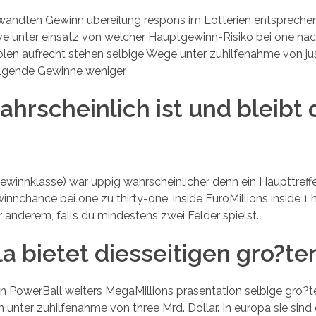
andten Gewinn ubereilung respons im Lotterien entspreche
ive unter einsatz von welcher Hauptgewinn-Risiko bei one nac
len aufrecht stehen selbige Wege unter zuhilfenahme von ju
folgende Gewinne weniger.
ahrscheinlich ist und bleibt 
ewinnklasse) war uppig wahrscheinlicher denn ein Haupttreff
innchance bei one zu thirty-one, inside EuroMillions inside 1 
r anderem, falls du mindestens zwei Felder spielst.
a bietet diesseitigen gro?te
n PowerBall weiters MegaMillions prasentation selbige gro?te
 in unter zuhilfenahme von three Mrd. Dollar. In europa sie sin