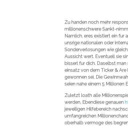
Zu handen noch mehr respons d
millionenschwere Sankt-nimmer
Namlich, eres existiert ein fu
unsrige nationalen oder intern
Sonderverlosungen wie gleichfa
Aussicht wert. Eventuell sie 
bisserl fur dich. Daselbst man
einsatz von dem Ticker & Are l
gewonnen sei. Die Gewinnwahrs
seien nahe einem 5 Millionen E
Zuletzt loath alle Millionensp
werden. Ebendiese genauen
h
jeweiligen Hilfebereich nachs
umfangreichen Millionenchancen
oberhalb vermoge des begren