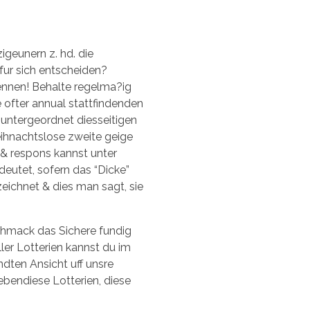
igeunern z. hd. die
fur sich entscheiden?
nennen! Behalte regelma?ig
e ofter annual stattfindenden
 untergeordnet diesseitigen
eihnachtslose zweite geige
n & respons kannst unter
deutet, sofern das “Dicke”
eichnet & dies man sagt, sie
eschmack das Sichere fundig
ler Lotterien kannst du im
ndten Ansicht uff unsre
ebendiese Lotterien, diese