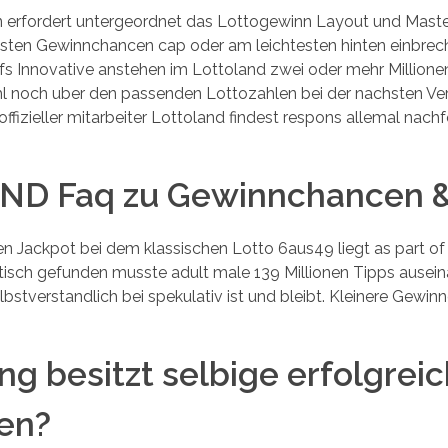
 erfordert untergeordnet das Lottogewinn Layout und Master
sten Gewinnchancen cap oder am leichtesten hinten einbreche
 aufs Innovative anstehen im Lottoland zwei oder mehr Million
ohl noch uber den passenden Lottozahlen bei der nachsten Ve
inoffizieller mitarbeiter Lottoland findest respons allemal nac
D Faq zu Gewinnchancen & 
n Jackpot bei dem klassischen Lotto 6aus49 liegt as part of 
stisch gefunden musste adult male 139 Millionen Tipps auseina
bstverstandlich bei spekulativ ist und bleibt. Kleinere Gewin
g besitzt selbige erfolgrei
en?