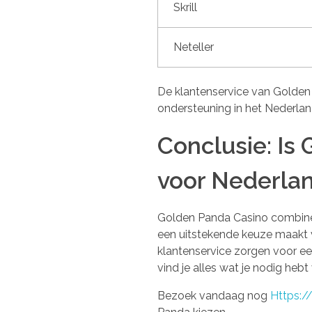
Skrill
Neteller
De klantenservice van Golden P
ondersteuning in het Nederlan
Conclusie: Is
voor Nederla
Golden Panda Casino combinee
een uitstekende keuze maakt v
klantenservice zorgen voor een
vind je alles wat je nodig heb
Bezoek vandaag nog
Https:/