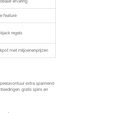
 dealer ervaring
e feature
ckjack regels
ckpot met miljoenenprijzen
speelavontuur extra spannend
biedingen, gratis spins en