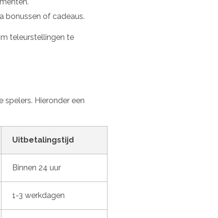
ementen.
ra bonussen of cadeaus.
m teleurstellingen te
e spelers. Hieronder een
Uitbetalingstijd
Binnen 24 uur
1-3 werkdagen