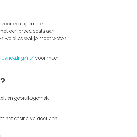
l voor een optimale
 met een breed scala aan
ken we alles wat je moet weten
npanda.Ing/nl/
voor meer
?
teit en gebruiksgemak.
at het casino voldoet aan
ls.