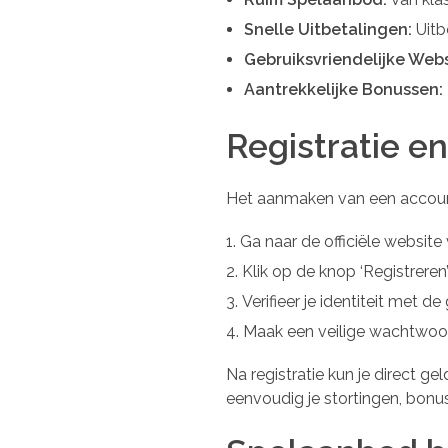
Snelle Uitbetalingen:
Uitbe
Gebruiksvriendelijke Webs
Aantrekkelijke Bonussen:
Registratie e
Het aanmaken van een account
Ga naar de officiële website
Klik op de knop ‘Registrere
Verifieer je identiteit me
Maak een veilige wachtwoord
Na registratie kun je direct g
eenvoudig je stortingen, bonu