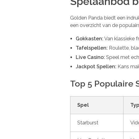
Spelaanbod b
Golden Panda biedt een indru
een overzicht van de populair
Gokkasten:
Van klassieke 
Tafelspellen:
Roulette, bla
Live Casino:
Speel met echt
Jackpot Spellen:
Kans make
Top 5 Populaire 
Spel
Ty
Starburst
Vid