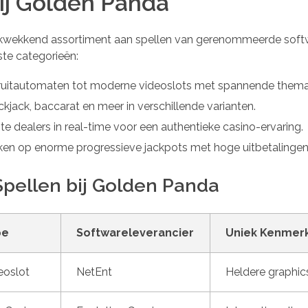
ij Golden Panda
kwekkend assortiment aan spellen van gerenommeerde softw
ste categorieën:
fruitautomaten tot moderne videoslots met spannende thema’
ckjack, baccarat en meer in verschillende varianten.
e dealers in real-time voor een authentieke casino-ervaring.
n op enorme progressieve jackpots met hoge uitbetalingen
Spellen bij Golden Panda
pe
Softwareleverancier
Uniek Kenmer
eoslot
NetEnt
Heldere graphi