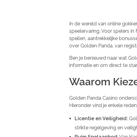
In de wereld van online gokke
speelervaring. Voor spelers i
spellen, aantrekkelijke bonuss
over Golden Panda, van registr
Ben je benieuwd naar wat Go
informatie en om direct te sta
Waarom Kieze
Golden Panda Casino ondersch
Hieronder vind je enkele rede
Licentie en Veiligheid:
Gold
strikte regelgeving en veilig
Ruim Spelaanbod:
Van klas