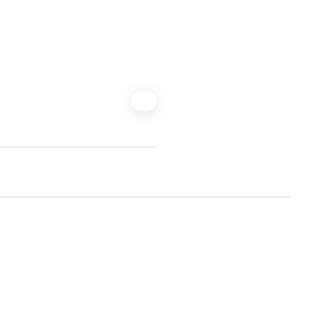
Dhaka Office