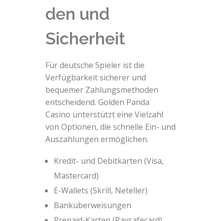
den und
Sicherheit
Für deutsche Spieler ist die
Verfügbarkeit sicherer und
bequemer Zahlungsmethoden
entscheidend. Golden Panda
Casino unterstützt eine Vielzahl
von Optionen, die schnelle Ein- und
Auszahlungen ermöglichen.
Kredit- und Debitkarten (Visa,
Mastercard)
E-Wallets (Skrill, Neteller)
Banküberweisungen
Prepaid-Karten (Paysafecard)