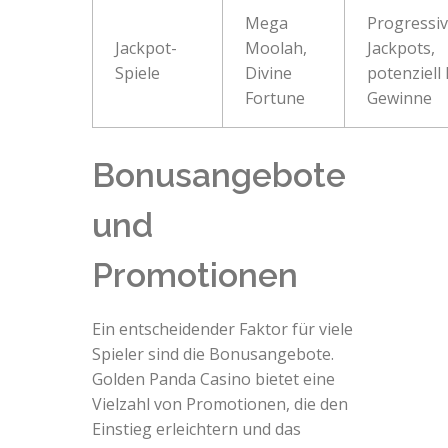
Mega
Progressi
Jackpot-
Moolah,
Jackpots,
Spiele
Divine
potenziell
Fortune
Gewinne
Bonusangebote
und
Promotionen
Ein entscheidender Faktor für viele
Spieler sind die Bonusangebote.
Golden Panda Casino bietet eine
Vielzahl von Promotionen, die den
Einstieg erleichtern und das