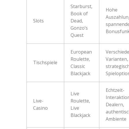
Starburst,
Hohe
Book of
Auszahlun
Slots
Dead,
spannend
Gonzo’s
Bonusfunk
Quest
European
Verschied
Roulette,
Varianten,
Tischspiele
Classic
strategisc
Blackjack
Spieloptio
Echtzeit-
Live
Interaktio
Live-
Roulette,
Dealern,
Casino
Live
authentis
Blackjack
Ambiente