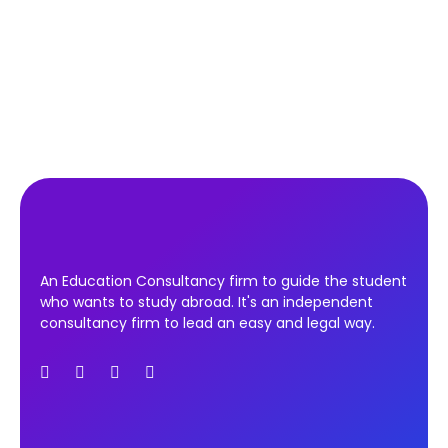
An Education Consultancy firm to guide the student
who wants to study abroad. It's an independent
consultancy firm to lead an easy and legal way.