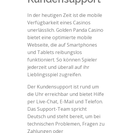
In der heutigen Zeit ist die mobile
Verfügbarkeit eines Casinos
unerlässlich. Golden Panda Casino
bietet eine optimierte mobile
Webseite, die auf Smartphones
und Tablets reibungslos
funktioniert. So können Spieler
jederzeit und überall auf ihr
Lieblingsspiel zugreifen.
Der Kundensupport ist rund um
die Uhr erreichbar und bietet Hilfe
per Live-Chat, E-Mail und Telefon.
Das Support-Team spricht
Deutsch und steht bereit, um bei
technischen Problemen, Fragen zu
Zahlungen oder