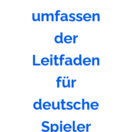
umfassen
der
Leitfaden
für
deutsche
Spieler