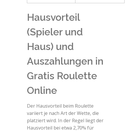
Hausvorteil
(Spieler und
Haus) und
Auszahlungen in
Gratis Roulette
Online
Der Hausvorteil beim Roulette
variiert je nach Art der Wette, die
platziert wird. In der Regel liegt der
Hausvorteil bei etwa 2,70% für