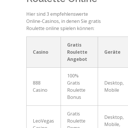
Hier sind 3 empfehlenswerte
Online-Casinos, in denen Sie gratis
Roulette online spielen können:
Gratis
Casino
Roulette
Geräte
Angebot
100%
888
Gratis
Desktop,
Casino
Roulette
Mobile
Bonus
Gratis
Desktop,
LeoVegas
Roulette
Mobile,
Casino
Demo-