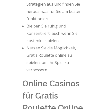
Strategien aus und finden Sie
heraus, was für Sie am besten
funktioniert
Bleiben Sie ruhig und
konzentriert, auch wenn Sie
kostenlos spielen
Nutzen Sie die Möglichkeit,
Gratis Roulette online zu
spielen, um Ihr Spiel zu
verbessern
Online Casinos
für Gratis
Roulette Online