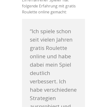
Ein erfahrener Spieler hat
folgende Erfahrung mit gratis
Roulette online gemacht:
“Ich spiele schon
seit vielen Jahren
gratis Roulette
online und habe
dabei mein Spiel
deutlich
verbessert. Ich
habe verschiedene
Strategien
ausprobiert und