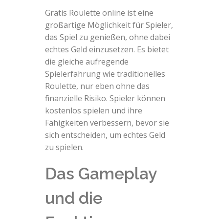
Gratis Roulette online ist eine
großartige Möglichkeit für Spieler,
das Spiel zu genießen, ohne dabei
echtes Geld einzusetzen. Es bietet
die gleiche aufregende
Spielerfahrung wie traditionelles
Roulette, nur eben ohne das
finanzielle Risiko. Spieler können
kostenlos spielen und ihre
Fähigkeiten verbessern, bevor sie
sich entscheiden, um echtes Geld
zu spielen.
Das Gameplay
und die