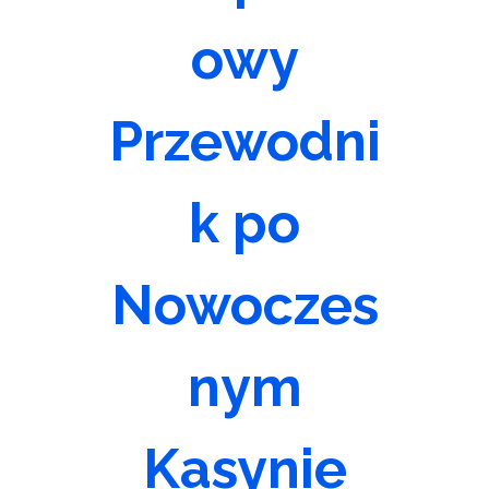
owy
Przewodni
k po
Nowoczes
nym
Kasynie