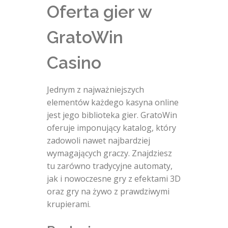
Oferta gier w
GratoWin
Casino
Jednym z najważniejszych
elementów każdego kasyna online
jest jego biblioteka gier. GratoWin
oferuje imponujący katalog, który
zadowoli nawet najbardziej
wymagających graczy. Znajdziesz
tu zarówno tradycyjne automaty,
jak i nowoczesne gry z efektami 3D
oraz gry na żywo z prawdziwymi
krupierami.