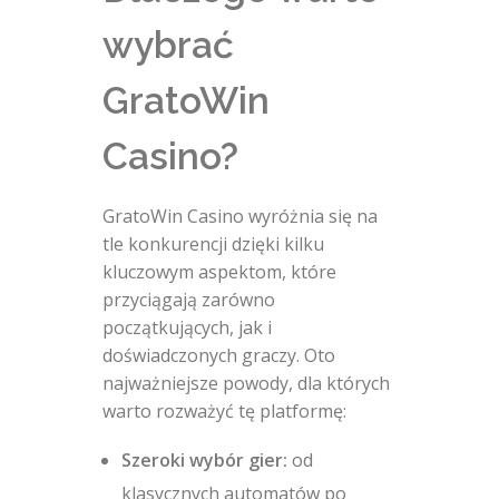
wybrać
GratoWin
Casino?
GratoWin Casino wyróżnia się na
tle konkurencji dzięki kilku
kluczowym aspektom, które
przyciągają zarówno
początkujących, jak i
doświadczonych graczy. Oto
najważniejsze powody, dla których
warto rozważyć tę platformę:
Szeroki wybór gier:
od
klasycznych automatów po