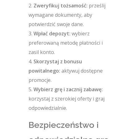
Zweryfikuj tożsamość:
prześlij
wymagane dokumenty, aby
potwierdzić swoje dane.
Wpłać depozyt:
wybierz
preferowaną metodę płatności i
zasil konto.
Skorzystaj z bonusu
powitalnego:
aktywuj dostępne
promocje.
Wybierz grę i zacznij zabawę:
korzystaj z szerokiej oferty i graj
odpowiedzialnie.
Bezpieczeństwo i