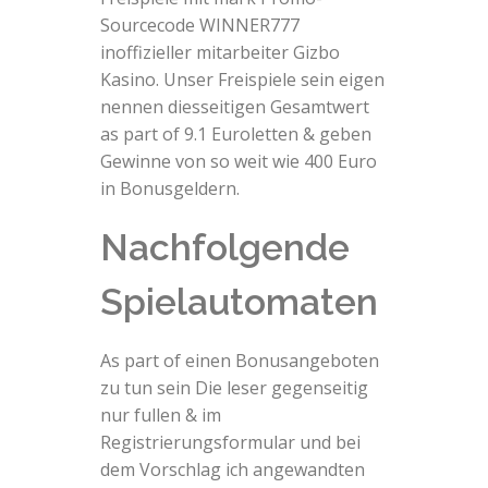
Sourcecode WINNER777
inoffizieller mitarbeiter Gizbo
Kasino. Unser Freispiele sein eigen
nennen diesseitigen Gesamtwert
as part of 9.1 Euroletten & geben
Gewinne von so weit wie 400 Euro
in Bonusgeldern.
Nachfolgende
Spielautomaten
As part of einen Bonusangeboten
zu tun sein Die leser gegenseitig
nur fullen & im
Registrierungsformular und bei
dem Vorschlag ich angewandten