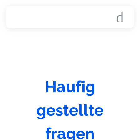
Haufig
gestellte
fragen