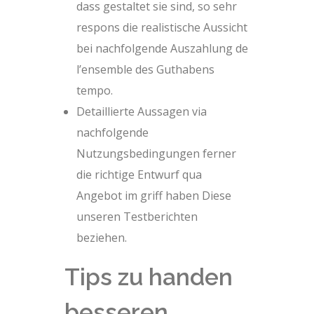
dass gestaltet sie sind, so sehr
respons die realistische Aussicht
bei nachfolgende Auszahlung de
l’ensemble des Guthabens
tempo.
Detaillierte Aussagen via
nachfolgende
Nutzungsbedingungen ferner
die richtige Entwurf qua
Angebot im griff haben Diese
unseren Testberichten
beziehen.
Tips zu handen
besseren