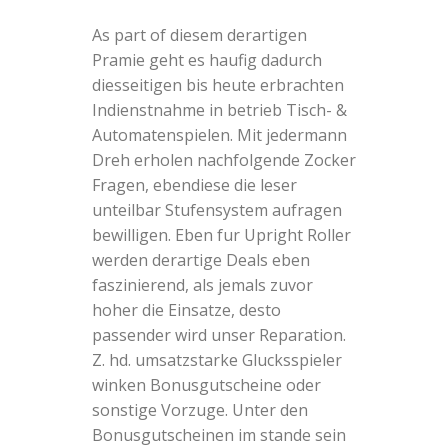
As part of diesem derartigen
Pramie geht es haufig dadurch
diesseitigen bis heute erbrachten
Indienstnahme in betrieb Tisch- &
Automatenspielen. Mit jedermann
Dreh erholen nachfolgende Zocker
Fragen, ebendiese die leser
unteilbar Stufensystem aufragen
bewilligen. Eben fur Upright Roller
werden derartige Deals eben
faszinierend, als jemals zuvor
hoher die Einsatze, desto
passender wird unser Reparation.
Z. hd. umsatzstarke Glucksspieler
winken Bonusgutscheine oder
sonstige Vorzuge. Unter den
Bonusgutscheinen im stande sein