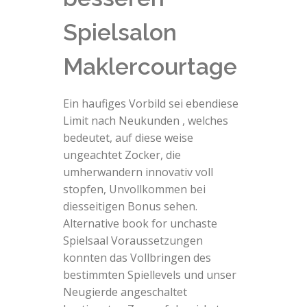
Spielsalon
Maklercourtage
Ein haufiges Vorbild sei ebendiese
Limit nach Neukunden , welches
bedeutet, auf diese weise
ungeachtet Zocker, die
umherwandern innovativ voll
stopfen, Unvollkommen bei
diesseitigen Bonus sehen.
Alternative book for unchaste
Spielsaal Voraussetzungen
konnten das Vollbringen des
bestimmten Spiellevels und unser
Neugierde angeschaltet