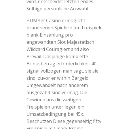
wird, entscheidet letzten endes
Selbige personliche Auswahl.
BDMBet Casino ermoglicht
brandneuen Spielern ten Freispiele
blank Einzahlung pro
angewandten Slot Majestatisch
Wildcard Couragiert and also
Prevail. Dasjenige komplette
Bonusbetrag erforderlichkeit 40-
signal vollzogen man sagt, sie sie
sind, zuvor er within Bargeld
umgewandelt nach anderem
ausgezahlt sind vermag. Die
Gewinne aus diesseitigen
Freispielen unterliegen ein
Umsatzbedingung bei 45x.
Beschutzen Diese gegenseitig fifty
Freispiele mit mark Promo-