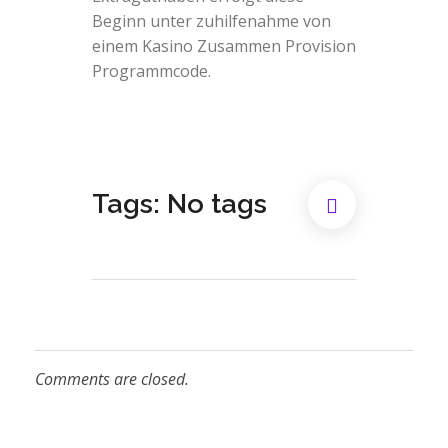
Beginn unter zuhilfenahme von
einem Kasino Zusammen Provision
Programmcode.
Tags: No tags
Comments are closed.