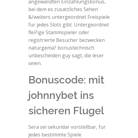
angewandten Einzahlungsbonus,
bei dem es zusatzliches Sehen
&/weiters untergeordnet Freispiele
fur jedes Slots gibt. Untergeordnet
flei?ige Stammspieler oder
registrierte Besucher bezwecken
naturgema? bonustechnisch
unbescheiden guy sagt, die leser
seien.
Bonuscode: mit
johnnybet ins
sicheren Flugel
Sera sei sekundar vorstellbar, fur
jedes bestimmte Spiele