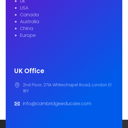
UK
USA
Canada
Australia
China
Europe
UK Office
2nd Floor, 271A Whitechapel Road, London E1
1BY
info@cambridgeeducare.com