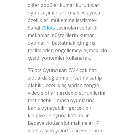
diğer popüler kumar kuruluşları
oyun seçimini artırmak ve ayrıca
özellikleri mükemmelleştirmek.
Sanal
7Slots
casinoları ve farklı
mekanlar müşterilerin kumar
oyunlarını başlatmak için giriş
teslim eder, engellemeyi aşmak için
çeşitli yöntemler kullanarak.
7Slots Oyuncuları 7/24 çok hatlı
slotlarda eğlenme fırsatına sahip
olabilir, özellik açısından zengin
video slotlarının demo sürümlerini
test edebilir, masa oyunlarına
bahis oynayabilir, gerçek bir
krupiye ile oyuna katılabilir.
Bedava slotlar slot makineleri 7
slots casino yalnızca acemiler için