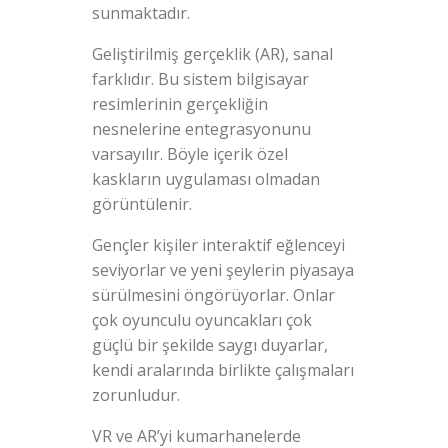
sunmaktadır.
Geliştirilmiş gerçeklik (AR), sanal
farklıdır. Bu sistem bilgisayar
resimlerinin gerçekliğin
nesnelerine entegrasyonunu
varsayılır. Böyle içerik özel
kaskların uygulaması olmadan
görüntülenir.
Gençler kişiler interaktif eğlenceyi
seviyorlar ve yeni şeylerin piyasaya
sürülmesini öngörüyorlar. Onlar
çok oyunculu oyuncakları çok
güçlü bir şekilde saygı duyarlar,
kendi aralarında birlikte çalışmaları
zorunludur.
VR ve AR’yi kumarhanelerde