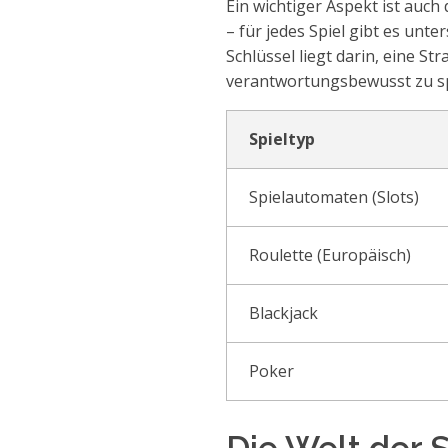
Ein wichtiger Aspekt ist auch
– für jedes Spiel gibt es unt
Schlüssel liegt darin, eine St
verantwortungsbewusst zu sp
Spieltyp
Spielautomaten (Slots)
Roulette (Europäisch)
Blackjack
Poker