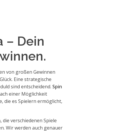
 – Dein
ewinnen.
äumen von großen Gewinnen
Glück. Eine strategische
duld sind entscheidend.
Spin
nach einer Möglichkeit
 die es Spielern ermöglicht,
, die verschiedenen Spiele
n. Wir werden auch genauer