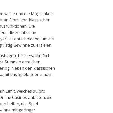
ielweise und die Möglichkeit,
lt an Slots, von klassischen
nusfunktionen. Die
ers, die zusätzliche
er) ist entscheidend, um die
fristig Gewinne zu erzielen.
teigen, bis sie schließlich
nde Summen erreichen.
gering. Neben den klassischen
somit das Spielerlebnis noch
in Limit, welches du pro
Online Casinos anbieten, die
ann helfen, das Spiel
ewinne mit geringer