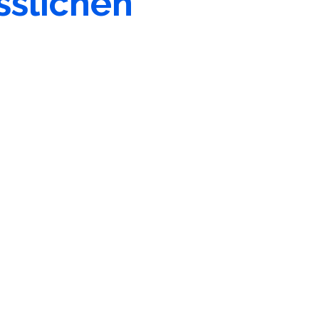
sslichen