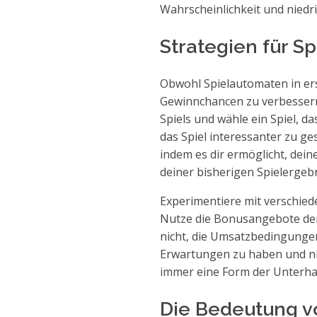
Wahrscheinlichkeit und niedri
Strategien für S
Obwohl Spielautomaten in erst
Gewinnchancen zu verbessern. 
Spiels und wähle ein Spiel, da
das Spiel interessanter zu ge
indem es dir ermöglicht, dein
deiner bisherigen Spielergeb
Experimentiere mit verschied
Nutze die Bonusangebote der
nicht, die Umsatzbedingungen 
Erwartungen zu haben und nic
immer eine Form der Unterhalt
Die Bedeutung v