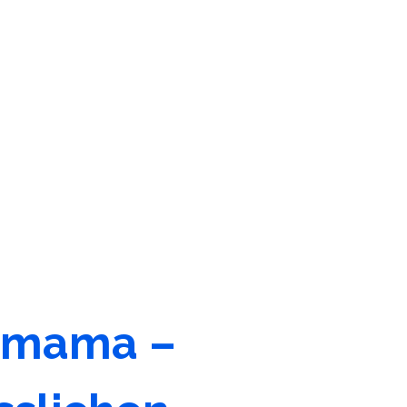
n mama –