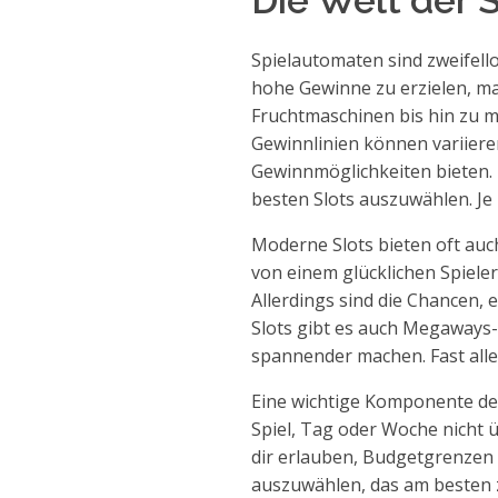
Die Welt der 
Spielautomaten sind zweifello
hohe Gewinne zu erzielen, mach
Fruchtmaschinen bis hin zu 
Gewinnlinien können variieren
Gewinnmöglichkeiten bieten. 
besten Slots auszuwählen. Je 
Moderne Slots bieten oft auch
von einem glücklichen Spiel
Allerdings sind die Chancen,
Slots gibt es auch Megaways-
spannender machen. Fast alle
Eine wichtige Komponente der
Spiel, Tag oder Woche nicht ü
dir erlauben, Budgetgrenzen z
auszuwählen, das am besten z