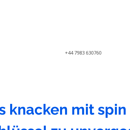
+44 7983 630760
s knacken mit spi