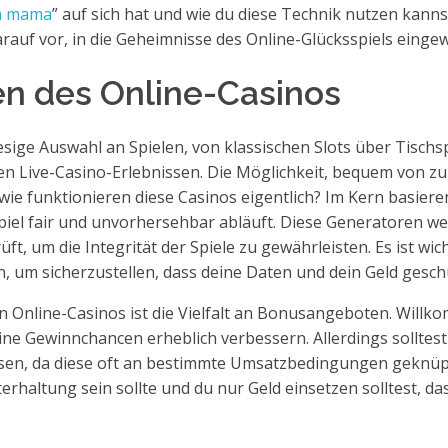
n mama
” auf sich hat und wie du diese Technik nutzen kann
arauf vor, in die Geheimnisse des Online-Glücksspiels einge
n des Online-Casinos
esige Auswahl an Spielen, von klassischen Slots über Tischs
ven Live-Casino-Erlebnissen. Die Möglichkeit, bequem von z
 wie funktionieren diese Casinos eigentlich? Im Kern basiere
s Spiel fair und unvorhersehbar abläuft. Diese Generatoren 
, um die Integrität der Spiele zu gewährleisten. Es ist wich
n, um sicherzustellen, dass deine Daten und dein Geld geschü
on Online-Casinos ist die Vielfalt an Bonusangeboten. Willk
 Gewinnchancen erheblich verbessern. Allerdings solltes
esen, da diese oft an bestimmte Umsatzbedingungen geknüpft
terhaltung sein sollte und du nur Geld einsetzen solltest, da