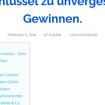
hlüssel zu unverge
Gewinnen.
FEBRUARY 9, 2026
BY
KUBER6
UNCATEGORIZED
in mama – Dein
chen
ne-Casinos
ten (Slots)
omaten
usfunktionen
oulette & Co.