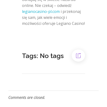
online. Nie czekaj – odwiedź
legianocasino-pl.com
i przekonaj
się sam, jak wiele emocji i
możliwości oferuje Legiano Casino!
Tags: No tags
Comments are closed.