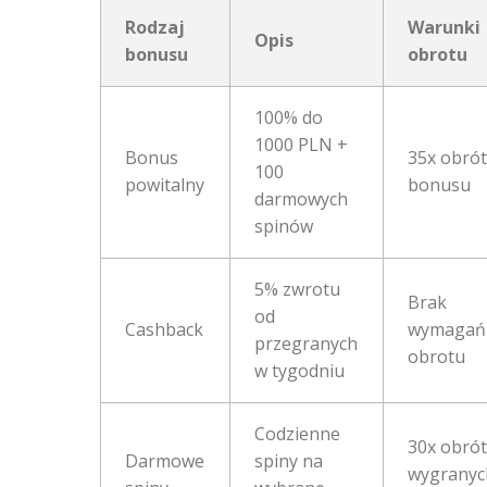
Rodzaj
Warunki
Opis
bonusu
obrotu
100% do
1000 PLN +
Bonus
35x obró
100
powitalny
bonusu
darmowych
spinów
5% zwrotu
Brak
od
Cashback
wymagań
przegranych
obrotu
w tygodniu
Codzienne
30x obró
Darmowe
spiny na
wygranyc