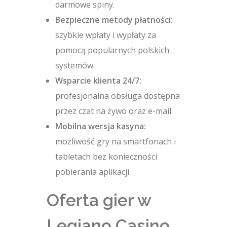
darmowe spiny.
Bezpieczne metody płatności:
szybkie wpłaty i wypłaty za
pomocą popularnych polskich
systemów.
Wsparcie klienta 24/7:
profesjonalna obsługa dostępna
przez czat na żywo oraz e-mail.
Mobilna wersja kasyna:
możliwość gry na smartfonach i
tabletach bez konieczności
pobierania aplikacji.
Oferta gier w
Legiano Casino