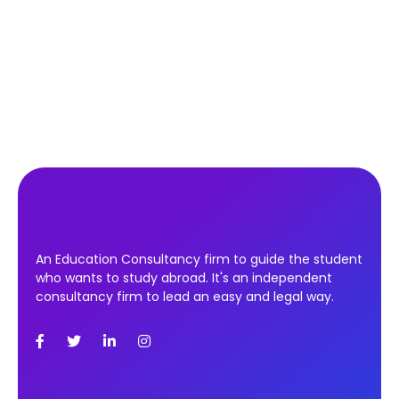
An Education Consultancy firm to guide the student
who wants to study abroad. It's an independent
consultancy firm to lead an easy and legal way.