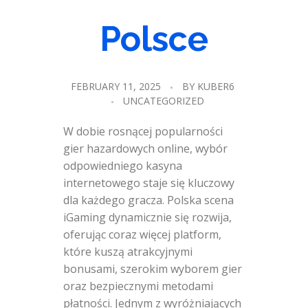
Polsce
FEBRUARY 11, 2025
BY
KUBER6
UNCATEGORIZED
W dobie rosnącej popularności
gier hazardowych online, wybór
odpowiedniego kasyna
internetowego staje się kluczowy
dla każdego gracza. Polska scena
iGaming dynamicznie się rozwija,
oferując coraz więcej platform,
które kuszą atrakcyjnymi
bonusami, szerokim wyborem gier
oraz bezpiecznymi metodami
płatności. Jednym z wyróżniających