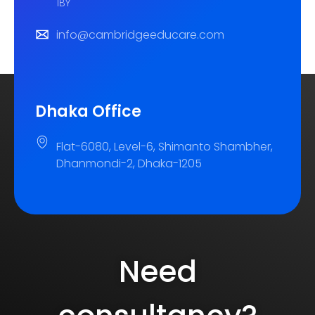
1BY
info@cambridgeeducare.com
Dhaka Office
Flat-6080, Level-6, Shimanto Shambher,
Dhanmondi-2, Dhaka-1205
Need