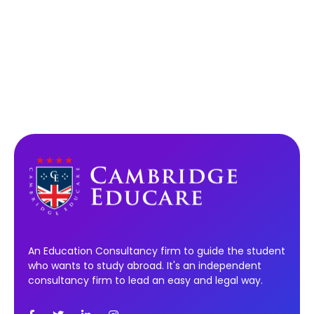
An Education Consultancy firm to guide the student
who wants to study abroad. It's an independent
consultancy firm to lead an easy and legal way.