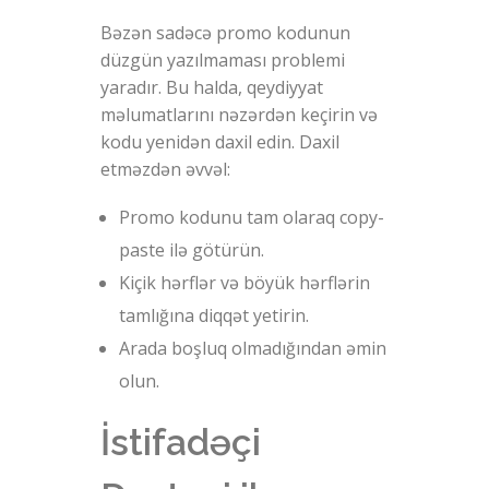
Bəzən sadəcə promo kodunun
düzgün yazılmaması problemi
yaradır. Bu halda, qeydiyyat
məlumatlarını nəzərdən keçirin və
kodu yenidən daxil edin. Daxil
etməzdən əvvəl:
Promo kodunu tam olaraq copy-
paste ilə götürün.
Kiçik hərflər və böyük hərflərin
tamlığına diqqət yetirin.
Arada boşluq olmadığından əmin
olun.
İstifadəçi