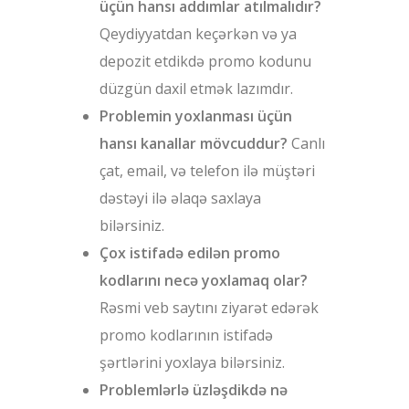
üçün hansı addımlar atılmalıdır?
Qeydiyyatdan keçərkən və ya
depozit etdikdə promo kodunu
düzgün daxil etmək lazımdır.
Problemin yoxlanması üçün
hansı kanallar mövcuddur?
Canlı
çat, email, və telefon ilə müştəri
dəstəyi ilə əlaqə saxlaya
bilərsiniz.
Çox istifadə edilən promo
kodlarını necə yoxlamaq olar?
Rəsmi veb saytını ziyarət edərək
promo kodlarının istifadə
şərtlərini yoxlaya bilərsiniz.
Problemlərlə üzləşdikdə nə