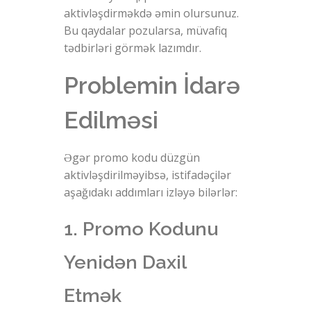
aktivləşdirməkdə əmin olursunuz.
Bu qaydalar pozularsa, müvafiq
tədbirləri görmək lazımdır.
Problemin İdarə
Edilməsi
Əgər promo kodu düzgün
aktivləşdirilməyibsə, istifadəçilər
aşağıdakı addımları izləyə bilərlər:
1. Promo Kodunu
Yenidən Daxil
Etmək