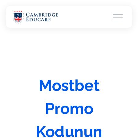
Mostbet
Promo
Kodunun