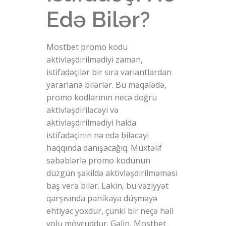
Edə Bilər?
Mostbet promo kodu
aktivləşdirilmədiyi zaman,
istifadəçilər bir sıra variantlardan
yararlana bilərlər. Bu məqalədə,
promo kodlarının necə doğru
aktivləşdiriləcəyi və
aktivləşdirilmədiyi halda
istifadəçinin nə edə biləcəyi
haqqında danışacağıq. Müxtəlif
səbəblərlə promo kodunun
düzgün şəkildə aktivləşdirilməməsi
baş verə bilər. Lakin, bu vəziyyət
qarşısında panikaya düşməyə
ehtiyac yoxdur, çünki bir neçə həll
yolu mövcuddur. Gəlin, Mostbet