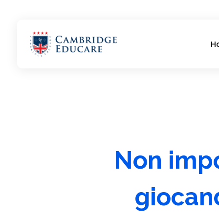
H
Non impor
giocand