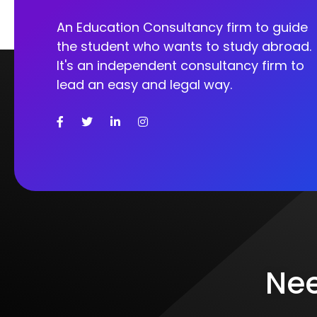
An Education Consultancy firm to guide
the student who wants to study abroad.
It's an independent consultancy firm to
lead an easy and legal way.
Nee