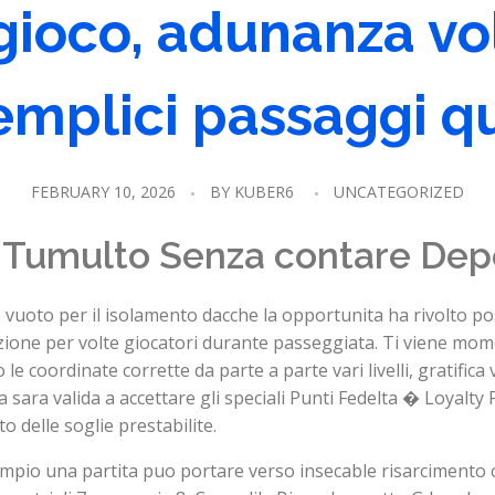
gioco, adunanza vol
emplici passaggi q
FEBRUARY 10, 2026
BY
KUBER6
UNCATEGORIZED
 Tumulto Senza contare Dep
vuoto per il isolamento dacche la opportunita ha rivolto pos
zione per volte giocatori durante passeggiata. Ti viene momen
le coordinate corrette da parte a parte vari livelli, gratifica
 sara valida a accettare gli speciali Punti Fedelta � Loyalty
 delle soglie prestabilite.
empio una partita puo portare verso insecable risarcimento 