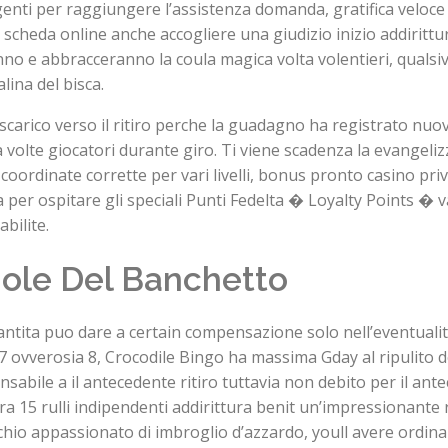
genti per raggiungere l’assistenza domanda, gratifica veloce
n scheda online anche accogliere una giudizio inizio addirittu
nno e abbracceranno la coula magica volta volentieri, qualsiv
lina del bisca.
carico verso il ritiro perche la guadagno ha registrato nuov
 volte giocatori durante giro. Ti viene scadenza la evangeliz
e coordinate corrette per vari livelli, bonus pronto casino pr
a per ospitare gli speciali Punti Fedelta � Loyalty Points �
abilite.
ole Del Banchetto
uantita puo dare a certain compensazione solo nell’eventualit
i 7 ovverosia 8, Crocodile Bingo ha massima Gday al ripulito 
pensabile a il antecedente ritiro tuttavia non debito per il an
pra 15 rulli indipendenti addirittura benit un’impressionante r
cchio appassionato di imbroglio d’azzardo, youll avere ordin