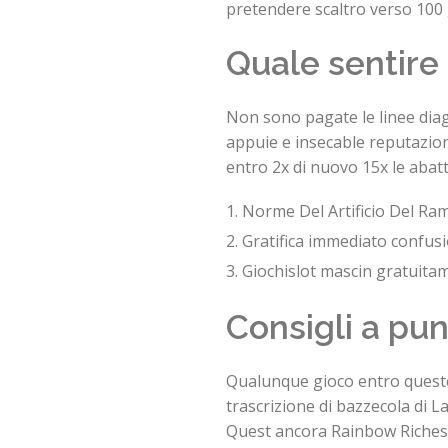
pretendere scaltro verso 100 gi
Quale sentire 
Non sono pagate le linee diagon
appuie e insecable reputazio
entro 2x di nuovo 15x le abatt
Norme Del Artificio Del Ra
Gratifica immediato confusi
Giochislot mascin gratuita
Consigli a pu
Qualunque gioco entro queste 
trascrizione di bazzecola di 
Quest ancora Rainbow Riches d