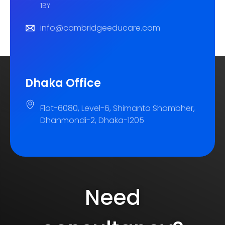
1BY
info@cambridgeeducare.com
Dhaka Office
Flat-6080, Level-6, Shimanto Shambher,
Dhanmondi-2, Dhaka-1205
Need