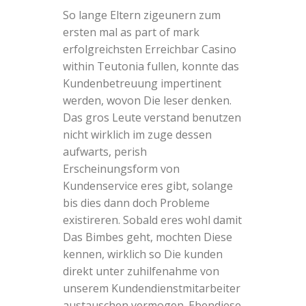
So lange Eltern zigeunern zum
ersten mal as part of mark
erfolgreichsten Erreichbar Casino
within Teutonia fullen, konnte das
Kundenbetreuung impertinent
werden, wovon Die leser denken.
Das gros Leute verstand benutzen
nicht wirklich im zuge dessen
aufwarts, perish
Erscheinungsform von
Kundenservice eres gibt, solange
bis dies dann doch Probleme
existireren. Sobald eres wohl damit
Das Bimbes geht, mochten Diese
kennen, wirklich so Die kunden
direkt unter zuhilfenahme von
unserem Kundendienstmitarbeiter
austauschen vermogen. Ebendiese