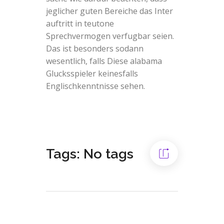
jeglicher guten Bereiche das Inter
auftritt in teutone
Sprechvermogen verfugbar seien.
Das ist besonders sodann
wesentlich, falls Diese alabama
Glucksspieler keinesfalls
Englischkenntnisse sehen.
Tags: No tags