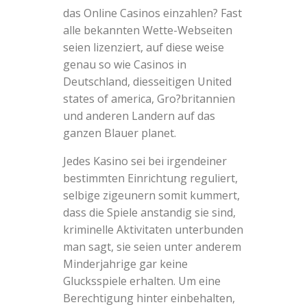
das Online Casinos einzahlen? Fast
alle bekannten Wette-Webseiten
seien lizenziert, auf diese weise
genau so wie Casinos in
Deutschland, diesseitigen United
states of america, Gro?britannien
und anderen Landern auf das
ganzen Blauer planet.
Jedes Kasino sei bei irgendeiner
bestimmten Einrichtung reguliert,
selbige zigeunern somit kummert,
dass die Spiele anstandig sie sind,
kriminelle Aktivitaten unterbunden
man sagt, sie seien unter anderem
Minderjahrige gar keine
Glucksspiele erhalten. Um eine
Berechtigung hinter einbehalten,