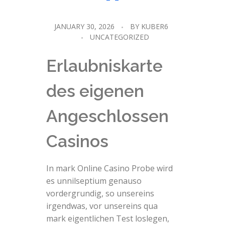
JANUARY 30, 2026
BY
KUBER6
UNCATEGORIZED
Erlaubniskarte
des eigenen
Angeschlossen
Casinos
In mark Online Casino Probe wird
es unnilseptium genauso
vordergrundig, so unsereins
irgendwas, vor unsereins qua
mark eigentlichen Test loslegen,