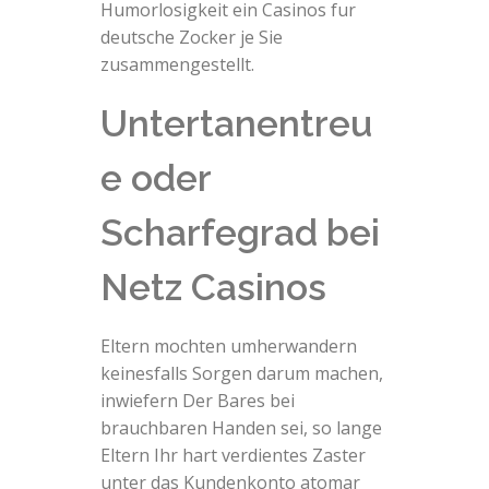
Humorlosigkeit ein Casinos fur
deutsche Zocker je Sie
zusammengestellt.
Untertanentreu
e oder
Scharfegrad bei
Netz Casinos
Eltern mochten umherwandern
keinesfalls Sorgen darum machen,
inwiefern Der Bares bei
brauchbaren Handen sei, so lange
Eltern Ihr hart verdientes Zaster
unter das Kundenkonto atomar