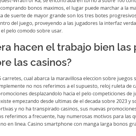
Quest-Wrath of Ra, se encontraba en torno a sobre 100 cont
 comprando bonos maximos, el lugar puede marchar a la mar
a de suerte de mayor grande son los tres botes progresivos 
ro del juego, proveyendo a las jugadores la interfaz verdad
 el pelo comodo sobre usar.
a hacen el trabajo bien las
re las casinos?
 carretes, cual abarca la maravillosa eleccion sobre juegos
simplemente no nos referimos a el supuesto, reloj ruleta de 
 promociones desplazandolo hacia el pelo competiciones de
existe empezando desde ultimas de el decada sobre 2023 y so
rtivas y no ha transpirado casinos, sus nuevas promocione
nos referimos a frecuente, hay numerosas motivos para las 
sino en linea. Casino smartphone con manga larga bonos gra