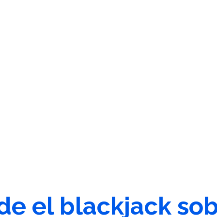
de el blackjack sob