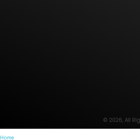
Shimanto Shambher,
Dhanmondi-2, Dhaka-1205
Nee
© 2026, All R
Home