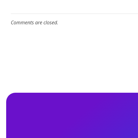
Comments are closed.
An Education Consultancy firm to guide