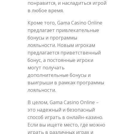
понравится, и насладиться игрой
в любое время.
Кроме того, Gama Casino Online
предлагает привлекательные
бонусы и программы
лояльности. Новым игрокам
предлагается приветственный
бонус, а постоянные игроки
могут получать
дополнительные бонусы и
выигрыши в рамках программы
лояльности.
В целом, Gama Casino Online –
это надежный и безопасный
способ играть в онлайн-казино.
Если вы ищете место, где можно
играть в различных играх и