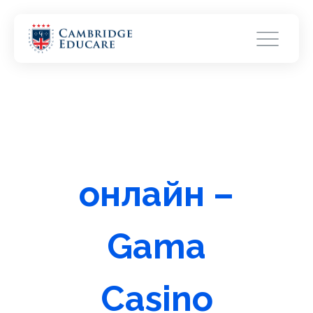
онлайн –
Gama
Casino