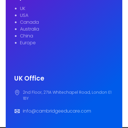
UK
USA
Canada
Australia
China
Europe
UK Office
2nd Floor, 271A Whitechapel Road, London E1
1BY
info@cambridgeeducare.com