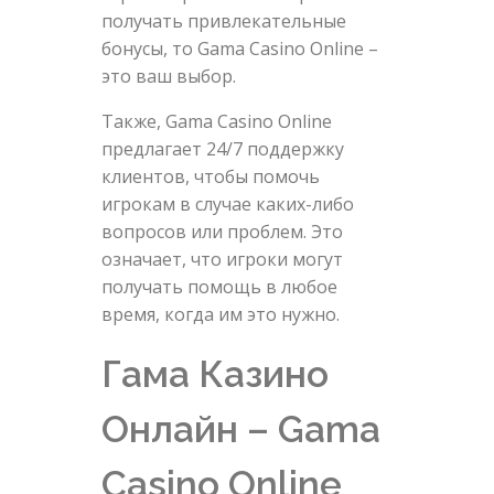
получать привлекательные
бонусы, то Gama Casino Online –
это ваш выбор.
Также, Gama Casino Online
предлагает 24/7 поддержку
клиентов, чтобы помочь
игрокам в случае каких-либо
вопросов или проблем. Это
означает, что игроки могут
получать помощь в любое
время, когда им это нужно.
Гама Казино
Онлайн – Gama
Casino Online