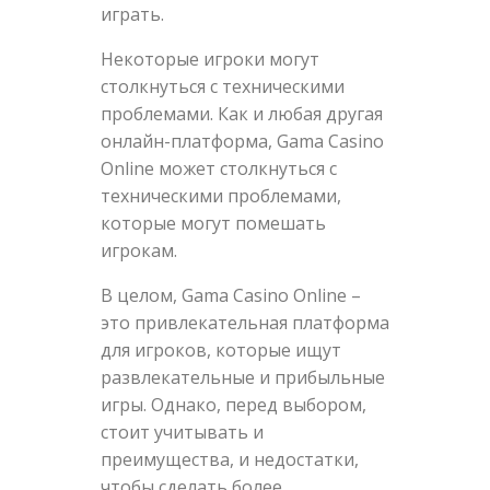
играть.
Некоторые игроки могут
столкнуться с техническими
проблемами. Как и любая другая
онлайн-платформа, Gama Casino
Online может столкнуться с
техническими проблемами,
которые могут помешать
игрокам.
В целом, Gama Casino Online –
это привлекательная платформа
для игроков, которые ищут
развлекательные и прибыльные
игры. Однако, перед выбором,
стоит учитывать и
преимущества, и недостатки,
чтобы сделать более