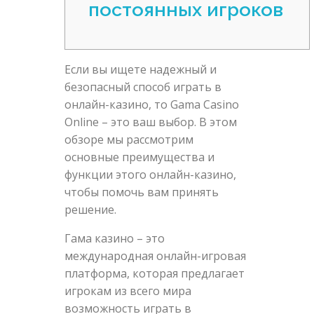
постоянных игроков
Если вы ищете надежный и
безопасный способ играть в
онлайн-казино, то Gama Casino
Online – это ваш выбор. В этом
обзоре мы рассмотрим
основные преимущества и
функции этого онлайн-казино,
чтобы помочь вам принять
решение.
Гама казино – это
международная онлайн-игровая
платформа, которая предлагает
игрокам из всего мира
возможность играть в