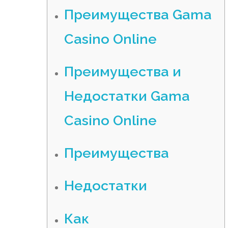
Преимущества Gama
Casino Online
Преимущества и
Недостатки Gama
Casino Online
Преимущества
Недостатки
Как