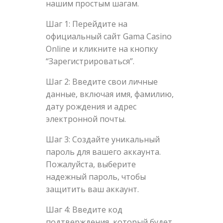
нашим простым шагам.
Шаг 1: Перейдите на
официальный сайт Gama Casino
Online и кликните на кнопку
“Зарегистрироваться”.
Шаг 2: Введите свои личные
данные, включая имя, фамилию,
дату рождения и адрес
электронной почты.
Шаг 3: Создайте уникальный
пароль для вашего аккаунта.
Пожалуйста, выберите
надежный пароль, чтобы
защитить ваш аккаунт.
Шаг 4: Введите код
подтверждения, который будет