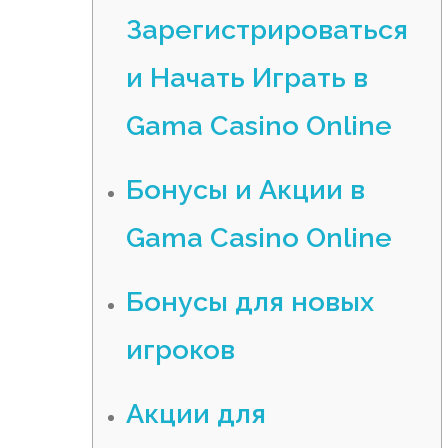
Зарегистрироваться
и Начать Играть в
Gama Casino Online
Бонусы и Акции в
Gama Casino Online
Бонусы для новых
игроков
Акции для