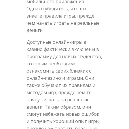
мобильного приложения.
Однако убедитесь, что вы
знаете правила игры, прежде
чем начать играть на реальные
деньги.
Доступные онлайн-игры в
казино фактически включены в
программу для новых студентов,
которым необходимо
ознакомить своих близких с
онлайн-казино и играми. Они
также обучают их правилам и
методам игр, прежде чем те
начнут играть на реальные
деньги. Таким образом, они
смогут избежать новых ошибок
и получить хороший опыт игры,
прежде чем тратить реальные