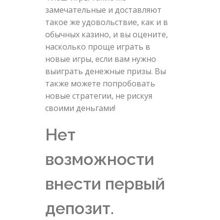
замечательные и доставляют
такое же удовольствие, как и в
обычных казино, и вы оцените,
насколько проще играть в
новые игры, если вам нужно
выиграть денежные призы.
Вы
также можете попробовать
новые стратегии, не рискуя
своими деньгами!
Нет
возможности
внести первый
депозит.