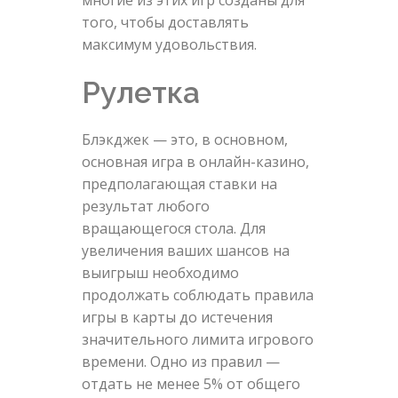
того, чтобы доставлять
максимум удовольствия.
Рулетка
Блэкджек — это, в основном,
основная игра в онлайн-казино,
предполагающая ставки на
результат любого
вращающегося стола. Для
увеличения ваших шансов на
выигрыш необходимо
продолжать соблюдать правила
игры в карты до истечения
значительного лимита игрового
времени. Одно из правил —
отдать не менее 5% от общего