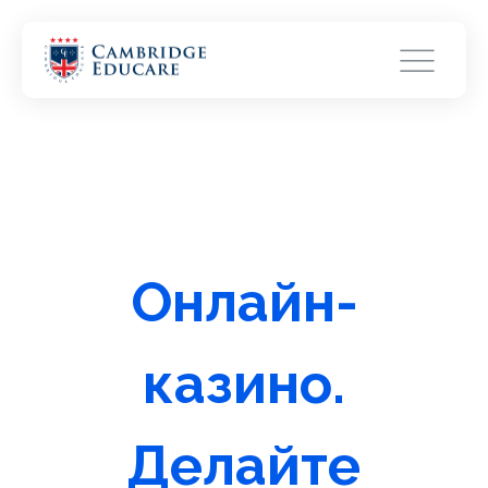
Онлайн-
казино.
Делайте