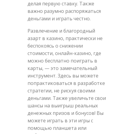
делая первую ставку. Также
важно разумно распоряжаться
деньгами и играть честно.
Развлечение и благородный
азарт в казино, практически не
беспокоясь о снижении
стоимости, онлайн-казино, где
можно бесплатно поиграть в
карты, — это замечательный
инструмент. Здесь вы можете
попрактиковаться в разработке
стратегии, не рискуя своими
деньгами. Также увеличьте свои
шансы на выигрыш реальных
денежных призов и бонусов! Вы
можете играть в эти игры с
помощью планшета или