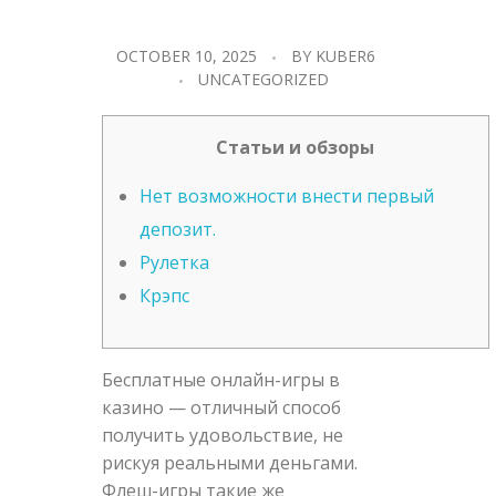
OCTOBER 10, 2025
BY
KUBER6
UNCATEGORIZED
Статьи и обзоры
Нет возможности внести первый
депозит.
Рулетка
Крэпс
Бесплатные онлайн-игры в
казино — отличный способ
получить удовольствие, не
рискуя реальными деньгами.
Флеш-игры такие же