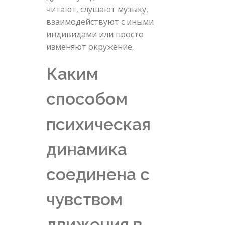
читают, слушают музыку,
взаимодействуют с иными
индивидами или просто
изменяют окружение.
Каким
способом
психическая
динамика
соединена с
чувством
движения в