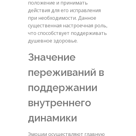
положение и принимать
действия для его исправления
при необходимости. Данное
существенная настроечная роль,
что способствует поддерживать
душевное здоровье.
Значение
переживаний в
поддержании
внутреннего
динамики
Эмоции осуществляют главную