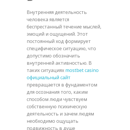
Внутренняя деятельность
человека является
беспрестанный течение мыслей,
эмоций и ощущений. Этот
постоянный ход формирует
специфическое ситуацию, что
допустимо обозначить
внутренней активностью. В
таких ситуациях
mostbet casino
официальный сайт
превращается в фундаментом
для осознания того, каким
способом люди чувствуем
собственную психическую
деятельность и зачем людям
необходимо ощущать
подвижность в душе