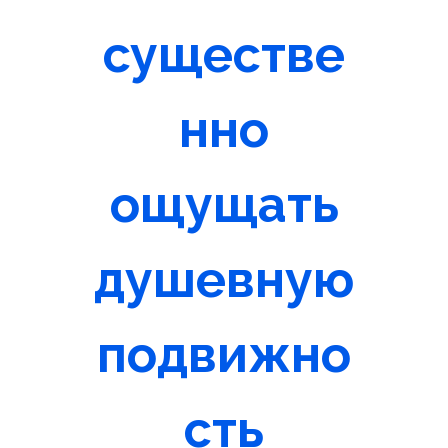
существе
нно
ощущать
душевную
подвижно
сть