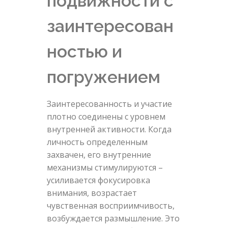
подвижности с
заинтересован
ностью и
погружением
Заинтересованность и участие
плотно соединены с уровнем
внутренней активности. Когда
личность определенным
захвачен, его внутренние
механизмы стимулируются –
усиливается фокусировка
внимания, возрастает
чувственная восприимчивость,
возбуждается размышление. Это