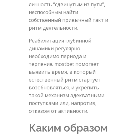
личность “сдвинутым из пути”,
неспособным найти
собственный привычный такт и
ритм деятельности.
Реабилитация глубинной
динамики регулярно
необходимо периода и
терпения. mostbet помогает
выявить время, в который
естественный ритм стартует
возобновляться, и укрепить
такой механизм адекватными
поступками или, напротив,
отказом от активности.
Каким образом