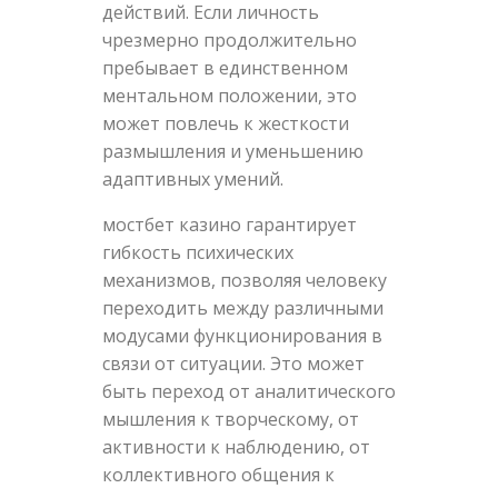
действий. Если личность
чрезмерно продолжительно
пребывает в единственном
ментальном положении, это
может повлечь к жесткости
размышления и уменьшению
адаптивных умений.
мостбет казино гарантирует
гибкость психических
механизмов, позволяя человеку
переходить между различными
модусами функционирования в
связи от ситуации. Это может
быть переход от аналитического
мышления к творческому, от
активности к наблюдению, от
коллективного общения к