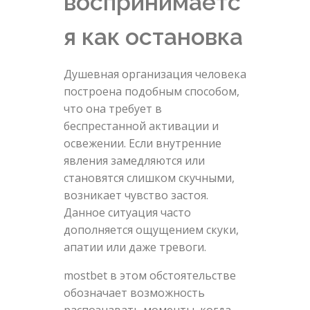
воспринимаетс
я как остановка
Душевная организация человека
построена подобным способом,
что она требует в
беспрестанной активации и
освежении. Если внутренние
явления замедляются или
становятся слишком скучными,
возникает чувство застоя.
Данное ситуация часто
дополняется ощущением скуки,
апатии или даже тревоги.
mostbet в этом обстоятельстве
обозначает возможность
распознавать моменты, когда