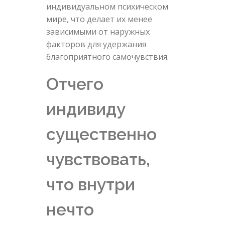
индивидуальном психическом
мире, что делает их менее
зависимыми от наружных
факторов для удержания
благоприятного самочувствия.
Отчего
индивиду
существенно
чувствовать,
что внутри
нечто