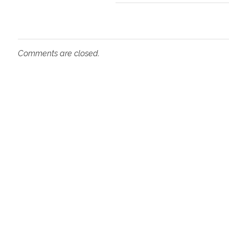
Comments are closed.
Oper
An Education Consultancy firm to guide
Coun
the student who wants to study abroad.
It's an independent consultancy firm to
lead an easy and legal way.
UK
USA
Canada
Australia