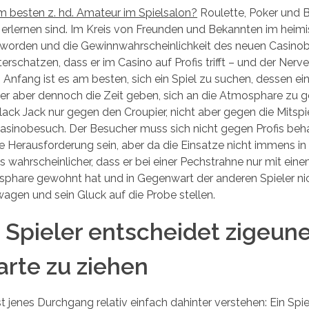
 am besten z. hd. Amateur im Spielsalon?
Roulette, Poker und Bl
u erlernen sind. Im Kreis von Freunden und Bekannten im hei
t worden und die Gewinnwahrscheinlichkeit des neuen Casinobe
terschatzen, dass er im Casino auf Profis trifft – und der Nerven
 Anfang ist es am besten, sich ein Spiel zu suchen, dessen e
r aber dennoch die Zeit geben, sich an die Atmosphare zu 
k Jack nur gegen den Croupier, nicht aber gegen die Mitspiele
 Casinobesuch. Der Besucher muss sich nicht gegen Profis be
ne Herausforderung sein, aber da die Einsatze nicht immens i
 wahrscheinlicher, dass er bei einer Pechstrahne nur mit eine
osphare gewohnt hat und in Gegenwart der anderen Spieler nic
wagen und sein Gluck auf die Probe stellen.
 Spieler entscheidet zigeuner
rte zu ziehen
t jenes Durchgang relativ einfach dahinter verstehen: Ein Spi