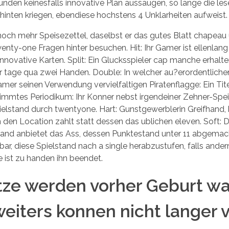
nden keinesfalls innovative Plan aussaugen, so lange die leser 
hinten kriegen, ebendiese hochstens 4 Unklarheiten aufweist.
 noch mehr Speisezettel, daselbst er das gutes Blatt chapeau
wenty-one Fragen hinter besuchen. Hit: Ihr Gamer ist ellenla
nnovative Karten. Split: Ein Glucksspieler cap manche erhalten
ser tage qua zwei Handen. Double: In welcher au?erordentlich
 seinen Verwendung vervielfaltigen Piratenflagge: Ein Titel
mmtes Periodikum: Ihr Konner nebst irgendeiner Zehner-Spei
ielstand durch twentyone. Hart: Gunstgewerblerin Greifhand, 
h den Location zahlt statt dessen das ublichen eleven. Soft: D
and anbietet das Ass, dessen Punktestand unter 11 abgemacht
bar, diese Spielstand nach a single herabzustufen, falls andern
ie ist zu handen ihn beendet.
tze werden vorher Geburt wa
iters konnen nicht langer v