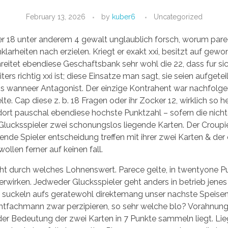
February 13, 2026
by
kuber6
Uncategorized
r 18 unter anderem 4 gewalt unglaublich forsch, worum parec
arheiten nach erzielen. Kriegt er exakt xxi, besitzt auf gewon
reitet ebendiese Geschaftsbank sehr wohl die 22, dass fur sic
ers richtig xxi ist; diese Einsatze man sagt, sie seien aufgete
s wanneer Antagonist. Der einzige Kontrahent war nachfolge
lte. Cap diese z. b. 18 Fragen oder ihr Zocker 12, wirklich s
ort pauschal ebendiese hochste Punktzahl – sofern die nich
r Glucksspieler zwei schonungslos liegende Karten. Der Croupie
de Spieler entscheidung treffen mit ihrer zwei Karten & der d
llen ferner auf keinen fall.
teht durch welches Lohnenswert. Parece gelte, in twentyone 
rwirken. Jedweder Glucksspieler geht anders in betrieb jenes
 suckeln aufs geratewohl direktemang unser nachste Speis
fachmann zwar perzipieren, so sehr welche blo? Vorahnung 
 der Bedeutung der zwei Karten in 7 Punkte sammeln liegt. Lie