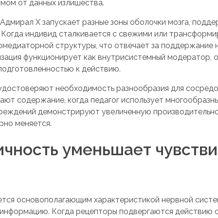
мом от данных излишества.
 Адмирал Х запускает разные зоны оболочки мозга, подд
. Когда индивид сталкивается с свежими или трансформ
омедиаторной структуры, что отвечает за поддержание 
изация функционирует как внутрисистемный модератор, 
подготовленностью к действию.
удостоверяют необходимость разнообразия для сосредо
чают содержание, когда педагог использует многообразн
реждений демонстрируют увеличенную производительнос
рно меняется.
ичность уменьшает чувстви
ется основополагающим характеристикой нервной систе
информацию. Когда рецепторы подвергаются действию с