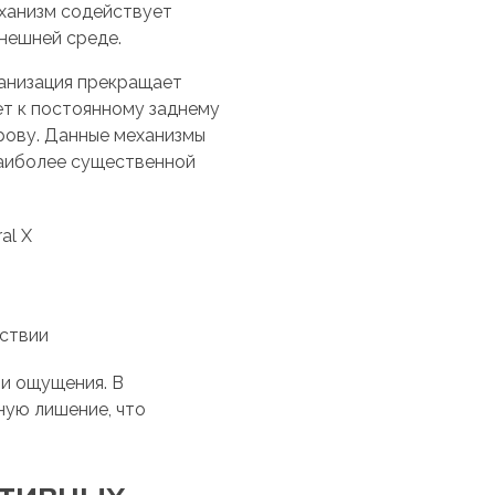
еханизм содействует
нешней среде.
ганизация прекращает
ет к постоянному заднему
крову. Данные механизмы
наиболее существенной
al X
ствии
ти ощущения. В
ную лишение, что
итивных