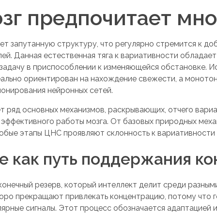
зг предпочитает мн
ет запутанную структуру, что регулярно стремится к до
ей. Данная естественная тяга к вариативности обладает
 задачу в приспособлении к изменяющейся обстановке. И
еально ориентирован на нахождение свежести, а моното
ионирования нейронных сетей.
т ряд основных механизмов, раскрывающих, отчего вари
эффективного работы мозга. От базовых природных меха
любые этапы ЦНС проявляют склонность к вариативности 
е как путь поддержания к
онечный резерв, который интеллект делит среди разными
оро прекращают привлекать концентрацию, потому что 
ярные сигналы. Этот процесс обозначается адаптацией 