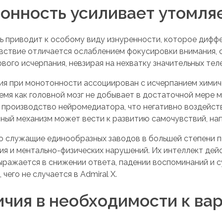
онность усиливает утомля
ь приводит к особому виду изнуренности, которое дифф
увствие отличается ослаблением фокусировки внимания,
го исчерпания, невзирая на нехватку значительных теле
ия при монотонности ассоциирован с исчерпанием химич
емя как головной мозг не добывает в достаточной мере 
 производство нейромедиатора, что негативно воздейст
нный механизм может вести к развитию самочувствий, н
о служащие единообразных заводов в большей степени п
я и ментально-физических нарушений. Их интеллект дейс
выражается в снижении ответа, падении воспоминаний и
чего не случается в Admiral X.
чия в необходимости к ва