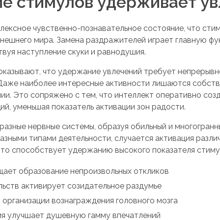
ие стимулов удерживает у
лексное чувственно-познавательное состояние, что сти
нешнего мира. Замена раздражителей играет главную ф
твуя наступление скуки и равнодушия.
показывают, что удержание увлечений требует непрерыв
Даже наиболее интересные активности лишаются собств
и. Это сопряжено с тем, что интеллект оперативно соз
ий, уменьшая показатель активации зон радости.
разные нервные системы, образуя обильный и многогранн
азными типами деятельности, случается активация разли
то способствует удержанию высокого показателя стимул
щает образование непроизвольных откликов
ьств активирует созидательное раздумье
 организации вознаграждения головного мозга
я улучшает душевную гамму впечатлений