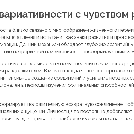
вариативности с чувством 
оста близко связано с многообразием жизненного пережи
е впечатления и испытания как знаки развития и прогрес
тивации. Данный механизм обладает глубокие развитийны
остью непрерывной привыкания к трансформирующимся у
ность мозга формировать новые нервные связи, непосред
я раздражителей. В момент когда человек соприкасаетс
интенсивное создание соединений и усиление нервных с
ционален в периоды изучения оригинальных способностей
формирует положительную возвратную соединение, поб
нальных ощущений. Личности, что постоянно добавляют
новизны, докладывают о наиболее высоком показателе 