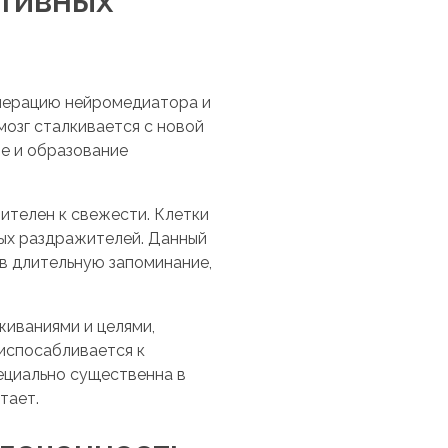
енерацию нейромедиатора и
мозг сталкивается с новой
е и образование
ителен к свежести. Клетки
ых раздражителей. Данный
в длительную запоминание,
иваниями и целями,
риспосабливается к
ециально существенна в
тает.