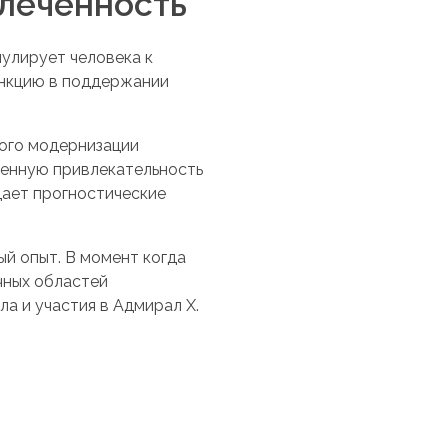
влеченность
мулирует человека к
ункцию в поддержании
ного модернизации
енную привлекательность
дает прогностические
ый опыт. В момент когда
чных областей
а и участия в Адмирал Х.