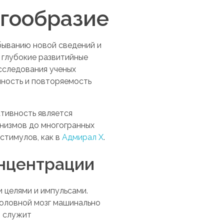
огообразие
быванию новой сведений и
 глубокие развитийные
сследования ученых
нность и повторяемость
ативность является
низмов до многогранных
стимулов, как в
Адмирал Х
.
онцентрации
 целями и импульсами.
головной мозг машинально
и служит