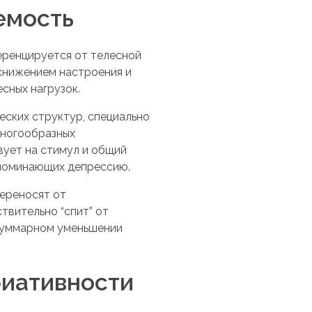
емость
еренцируется от телесной
 снижением настроения и
сных нагрузок.
еских структур, специально
многообразных
вует на стимул и общий
апоминающих депрессию.
ереносят от
твительно “спит” от
 суммарном уменьшении
риативности