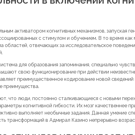
ильным активатором когнитивных механизмов, запуская г
социированных с стимулом и обучением. В то время как 
ма областей, отвечающих за исследовательское поведени
й.
система для образования запоминания, специально чувств
овышают свою функционирование при действии неизвестн
ставляет преимущественное кодирование новой сведений 
ые преимущества.
т, что люди, постоянно сталкивающиеся с новыми переж
раметры когнитивной гибкости. Их мозг качественнее п
ективно выполняет необычные задания. Данная умение сп
ость трансформаций в Адмирал Казино непрерывно возрас