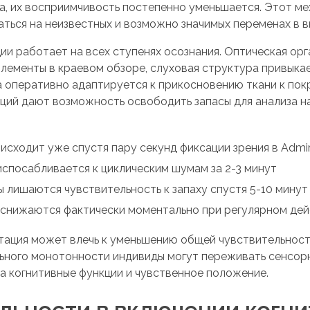
а, их восприимчивость постепенно уменьшается. Этот м
ться на неизвестных и возможно значимых переменах в в
и работает на всех ступенях осознания. Оптическая ор
лементы в краевом обзоре, слуховая структура привыка
ра оперативно адаптируется к прикосновению ткани к по
кций дают возможность освободить запасы для анализа 
исходит уже спустя пару секунд фиксации зрения в Admir
спосабливается к циклическим шумам за 2-3 минут
 лишаются чувствительность к запаху спустя 5-10 минут
снижаются фактически моментально при регулярном дей
птация может влечь к уменьшению общей чувствительнос
ьного монотонности индивиды могут переживать сенсор
а когнитивные функции и чувственное положение.
льности в включении когн