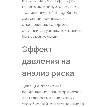
испытывает, что терять уже
нечего, активируется система
“всё или ничего”. В подобном
состоянии принимаются
определения, которые в
обычных ситуациях показались
бы невменяемыми.
Эффект
давления на
анализ риска
Давящие положения
кардинально трансформируют
деятельность когнитивных
способностей, ответственных за