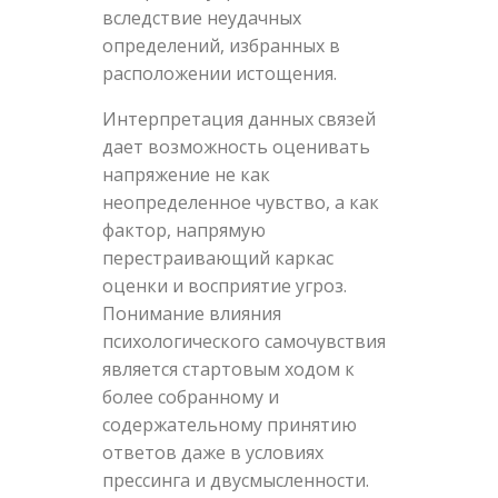
вследствие неудачных
определений, избранных в
расположении истощения.
Интерпретация данных связей
дает возможность оценивать
напряжение не как
неопределенное чувство, а как
фактор, напрямую
перестраивающий каркас
оценки и восприятие угроз.
Понимание влияния
психологического самочувствия
является стартовым ходом к
более собранному и
содержательному принятию
ответов даже в условиях
прессинга и двусмысленности.