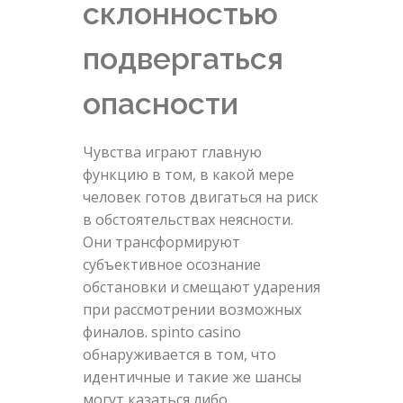
склонностью
подвергаться
опасности
Чувства играют главную
функцию в том, в какой мере
человек готов двигаться на риск
в обстоятельствах неясности.
Они трансформируют
субъективное осознание
обстановки и смещают ударения
при рассмотрении возможных
финалов. spinto casino
обнаруживается в том, что
идентичные и такие же шансы
могут казаться либо