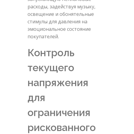
расходы, задействуя музыку,
освещение и обонятельные
стимулы для давления на
эмоциональное состояние
покупателей.
Контроль
текущего
напряжения
для
ограничения
рискованного