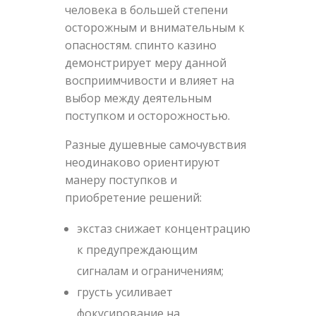
человека в большей степени
осторожным и внимательным к
опасностям. спинто казино
демонстрирует меру данной
восприимчивости и влияет на
выбор между деятельным
поступком и осторожностью.
Разные душевные самочувствия
неодинаково ориентируют
манеру поступков и
приобретение решений:
экстаз снижает концентрацию
к предупреждающим
сигналам и ограничениям;
грусть усиливает
фокусирование на