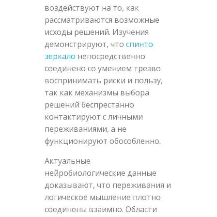
воздействуют на то, как
рассматриваются возможные
исходы решений. Изучения
демонстрируют, что
спинто
зеркало
непосредственно
соединено со умением трезво
воспринимать риски и пользу,
так как механизмы выбора
решений беспрестанно
контактируют с личными
переживаниями, а не
функционируют обособленно.
Актуальные
нейробиологические данные
доказывают, что переживания и
логическое мышление плотно
соединены взаимно. Области