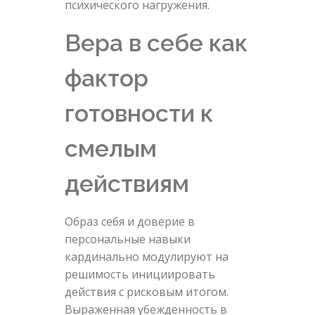
психического нагружения.
Вера в себе как
фактор
готовности к
смелым
действиям
Образ себя и доверие в
персональные навыки
кардинально модулируют на
решимость инициировать
действия с рисковым итогом.
Выраженная убежденность в