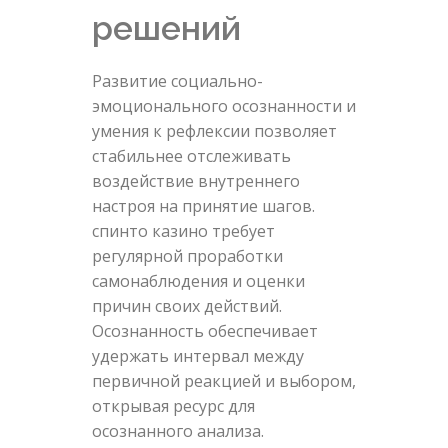
решений
Развитие социально-
эмоционального осознанности и
умения к рефлексии позволяет
стабильнее отслеживать
воздействие внутреннего
настроя на принятие шагов.
спинто казино требует
регулярной проработки
самонаблюдения и оценки
причин своих действий.
Осознанность обеспечивает
удержать интервал между
первичной реакцией и выбором,
открывая ресурс для
осознанного анализа.