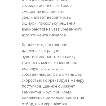
сосредоточенности. Такое
смещение восприятия
увеличивает вероятность
ошибок, поскольку решения
выбираются на базе урезанного
ассортимента сигналов.
Кроме того, постоянное
давление сокращает
чувствительность к отклику.
Личность менее качественно
исследует результаты
собственных актов и с меньшей
скоростью корректирует манеру
поступков. Данное образует
замкнутый круг, при коем
напряжение не только влияет на
отбор, но и укрепляется