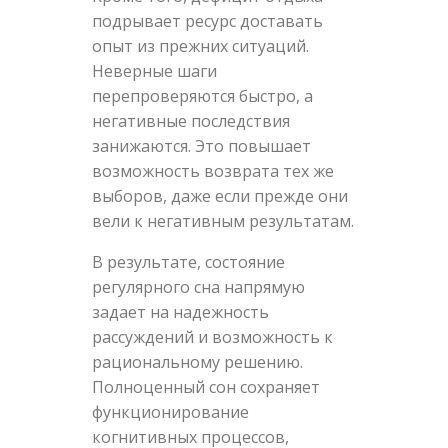
подрывает ресурс доставать
опыт из прежних ситуаций.
Неверные шаги
перепроверяются быстро, а
негативные последствия
занижаются. Это повышает
возможность возврата тех же
выборов, даже если прежде они
вели к негативным результатам.
В результате, состояние
регулярного сна напрямую
задает на надежность
рассуждений и возможность к
рациональному решению.
Полноценный сон сохраняет
функционирование
когнитивных процессов,