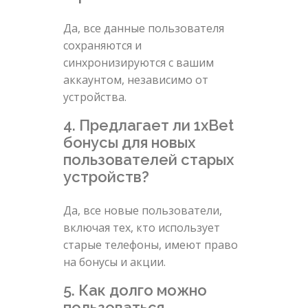
Да, все данные пользователя
сохраняются и
синхронизируются с вашим
аккаунтом, независимо от
устройства.
4. Предлагает ли 1xBet
бонусы для новых
пользователей старых
устройств?
Да, все новые пользователи,
включая тех, кто использует
старые телефоны, имеют право
на бонусы и акции.
5. Как долго можно
пользоваться