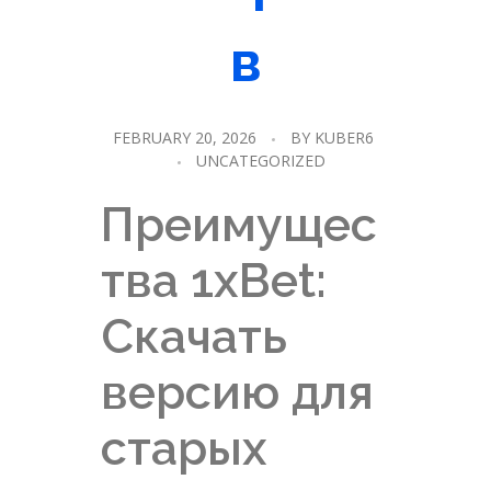
в
FEBRUARY 20, 2026
BY
KUBER6
UNCATEGORIZED
Преимущес
тва 1xBet:
Скачать
версию для
старых