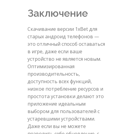
Заключение
Скачивание версии 1xBet для
старых андроид телефонов —
это отличный способ оставаться
в игре, даже если ваше
устройство не является новым.
Оптимизированная
производительность,
доступность всех функций,
низкое потребление ресурсов и
простота установки делают это
приложение идеальным
выбором для пользователей с
устаревшими устройствами.
Даже если вы не можете
позволить себе обновление, с