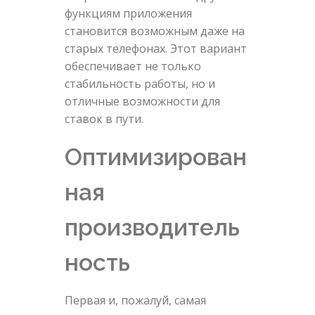
функциям приложения
становится возможным даже на
старых телефонах. Этот вариант
обеспечивает не только
стабильность работы, но и
отличные возможности для
ставок в пути.
Оптимизирован
ная
производитель
ность
Первая и, пожалуй, самая