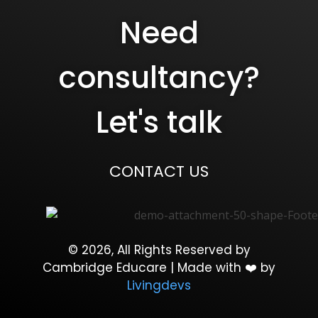
Need
consultancy?
Let's talk
CONTACT US
© 2026, All Rights Reserved by
Cambridge Educare | Made with ❤️ by
Livingdevs