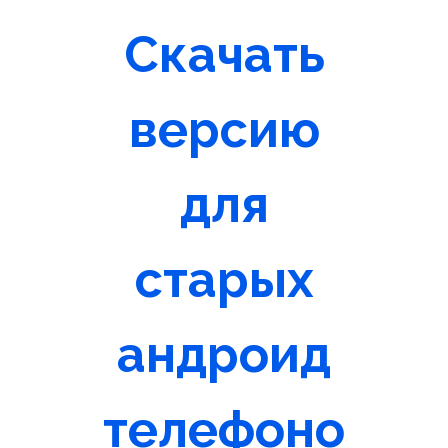
Скачать
версию
для
старых
андроид
телефоно