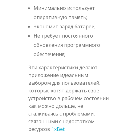
Минимально использует
оперативную память;
Экономит заряд батареи;
Не требует постоянного
обновления программного
обеспечения;
Эти характеристики делают
приложение идеальным
выбором для пользователей,
которые хотят держать своё
устройство в рабочем состоянии
как можно дольше, не
сталкиваясь с проблемами,
связанными с недостатком
ресурсов
1xBet
.