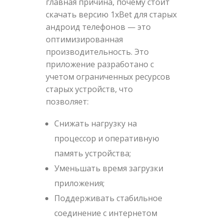
главная причина, почему стоит
скачать версию 1xBet для старых
андроид телефонов — это
оптимизированная
производительность. Это
приложение разработано с
учетом ограниченных ресурсов
старых устройств, что
позволяет:
Снижать нагрузку на
процессор и оперативную
память устройства;
Уменьшать время загрузки
приложения;
Поддерживать стабильное
соединение с интернетом