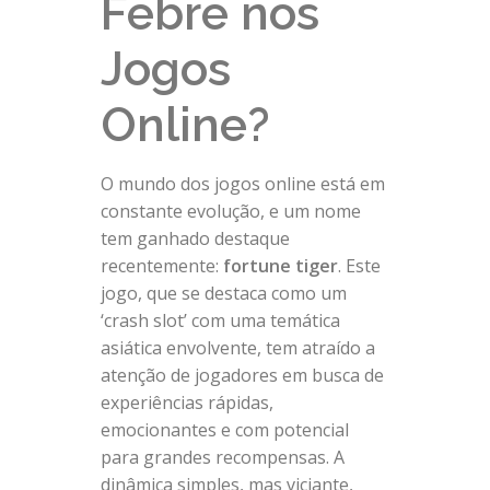
Febre nos
Jogos
Online?
O mundo dos jogos online está em
constante evolução, e um nome
tem ganhado destaque
recentemente:
fortune tiger
. Este
jogo, que se destaca como um
‘crash slot’ com uma temática
asiática envolvente, tem atraído a
atenção de jogadores em busca de
experiências rápidas,
emocionantes e com potencial
para grandes recompensas. A
dinâmica simples, mas viciante,