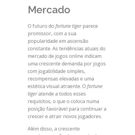
Mercado
O futuro do
fortune tiger
parece
promissor, com a sua
popularidade em ascensão
constante. As tendências atuais do
mercado de jogos online indicam
uma crescente demanda por jogos
com jogabilidade simples,
recompensas elevadas e uma
estética visual atraente. O
fortune
tiger
atende a todos esses
requisitos, o que o coloca numa
posição favorável para continuar a
crescer e atrair novos jogadores.
Além disso, a crescente