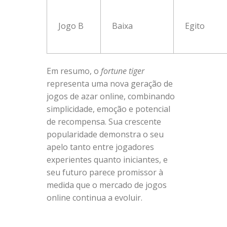
Jogo B
Baixa
Egito
Em resumo, o
fortune tiger
representa uma nova geração de
jogos de azar online, combinando
simplicidade, emoção e potencial
de recompensa. Sua crescente
popularidade demonstra o seu
apelo tanto entre jogadores
experientes quanto iniciantes, e
seu futuro parece promissor à
medida que o mercado de jogos
online continua a evoluir.