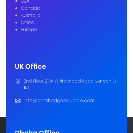
USA
Canada
Australia
China
Europe
UK Office
2nd Floor, 271A Whitechapel Road, London E1
1BY
info@cambridgeeducare.com