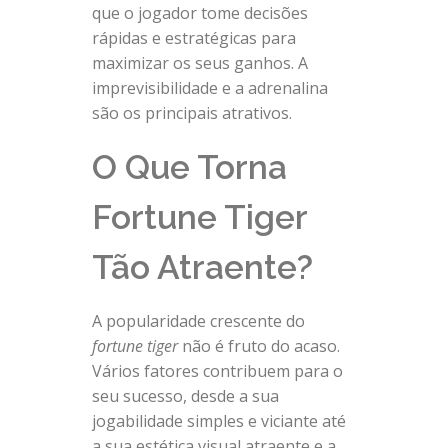
que o jogador tome decisões
rápidas e estratégicas para
maximizar os seus ganhos. A
imprevisibilidade e a adrenalina
são os principais atrativos.
O Que Torna
Fortune Tiger
Tão Atraente?
A popularidade crescente do
fortune tiger
não é fruto do acaso.
Vários fatores contribuem para o
seu sucesso, desde a sua
jogabilidade simples e viciante até
a sua estética visual atraente e a